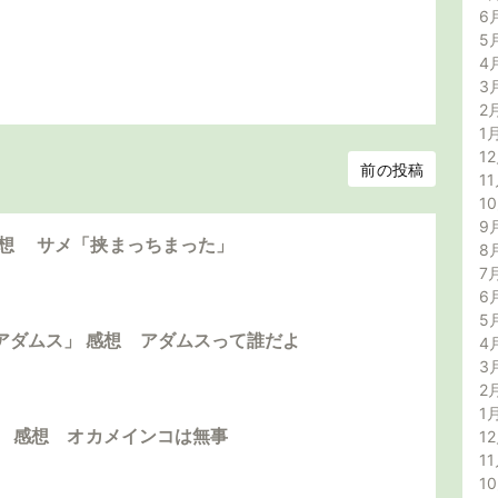
6
5
4
3
2
1
12
前の投稿
11
1
9
感想 サメ「挟まっちまった」
8
7
6
5
アダムス」 感想 アダムスって誰だよ
4
3
2
1
島」 感想 オカメインコは無事
12
11
1