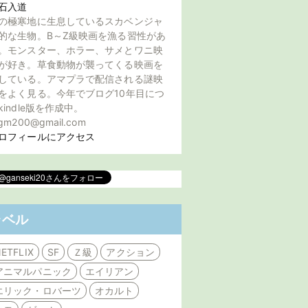
石入道
の極寒地に生息しているスカベンジャ
的な生物。B～Z級映画を漁る習性があ
。モンスター、ホラー、サメとワニ映
が好き。草食動物が襲ってくる映画を
している。アマプラで配信される謎映
をよく見る。今年でブログ10年目につ
kindle版を作成中。
gm200@gmail.com
ロフィールにアクセス
ラベル
ETFLIX
SF
Ｚ級
アクション
アニマルパニック
エイリアン
エリック・ロバーツ
オカルト