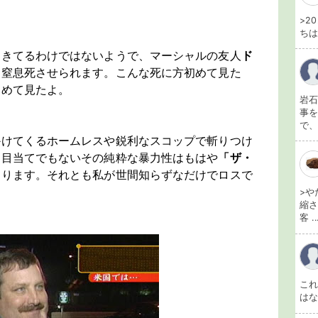
>2
ちは
てきてるわけではないようで、マーシャルの友人
ド
て窒息死させられます。こんな死に方初めて見た
初めて見たよ。
岩石
事を
で、
かけてくるホームレスや鋭利なスコップで斬りつけ
ネ目当てでもないその純粋な暴力性はもはや
「ザ・
あります。それとも私が世間知らずなだけでロスで
>や
縮さ
客 ..
こ
は