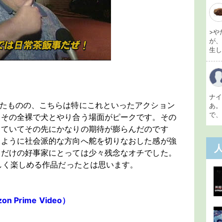
>や
が
生し 
ナ
ったものの、こちらは特にこれといったアクション
あ
で、
はその全裸で犬とやり合う場面がピークです。その
っていてその先にかなりの期待が膨らんだのです
たように社会派的な方向へ舵を切りなおした感が強
いだけの好事家にとっては少々残念なオチでした。
珍しく楽しめる作品だったとは思います。
Prime Video）