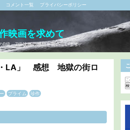
ク
コメント一覧
プライバシーポリシー
作映画を求めて
のB級～Z級映画の感想を書いています。
・LA」 感想 地獄の街ロ
ー
プライム
珍作