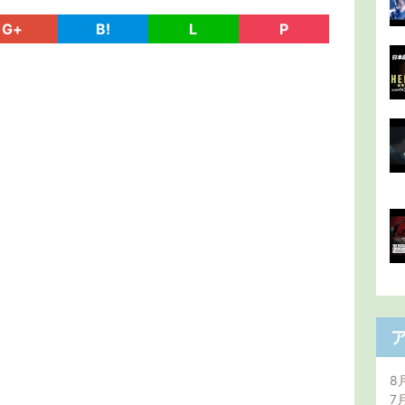
G+
B!
L
P
8
7