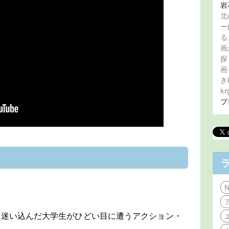
岩
北
ー
る
画
探
画
き
kr
プ
N
へ迷い込んだ大学生がひどい目に遭うアクション・