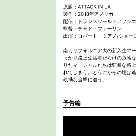
原題：ATTACK IN LA
製作：2018年アメリカ
配信：トランスワールドアソシ
監督：チャド・ファーリン
出演：ロバート・ミアノ/ショー
南カリフォルニア大の新入生マー
っかり路上生活者だらけの危険
りたマーシャルたちは狂暴な路上
れてしまう。どうにかその場は
執拗な追撃に遭う。
予告編