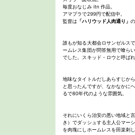
毎度おなじみ itn 作品。
アマプラで299円で配信中。
監督は
「ハリウッド人肉通り」
誰もが知る大都会ロサンゼルス
ームレス集団が問答無用で喰ら
でした。スキッド・ロウと呼ば
地味なタイトルだしあらすじか
と思ったんですが、なかなかに
るで80年代のような雰囲気。
それにいくら治安の悪い地域と
き）でダッシュする主人公マー
を肉塊にしホームレスを田楽刺