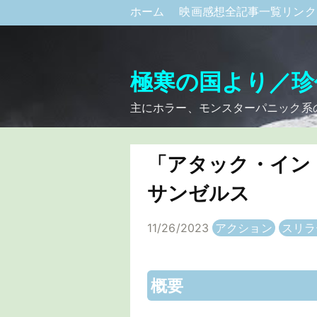
ホーム
映画感想全記事一覧リン
極寒の国より／珍
主にホラー、モンスターパニック系
「アタック・イン
サンゼルス
11/26/2023
アクション
スリラ
概要