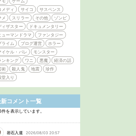
クモ
ゲーム
コメディ
サイコ
サスペンス
サメ
スリラー
その他
ゾンビ
ディザスター
ドキュメンタリー
ヒューマンドラマ
ファンタジー
プライム
ブログ運営
ホラー
マイケル・パレ
モンスター
ランキング
ワニ
悪魔
経済の話
芸術
殺人鬼
地震
珍作
殿堂入り
最新コメント一覧
6件を表示しています。
岩石入道
2026/08/03 20:57