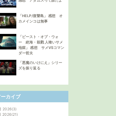
感想 アダムスって誰だよ
「HELP/復讐島」 感想 オ
カメインコは無事
「ビースト・オブ・ウォ
ー 絶海・殺戮 人喰いサメ
地獄」 感想 サメVSコマン
ダー哲夫
「悪魔のいけにえ」シリー
ズを振り返る
アーカイブ
月 2026
3
月 2026
21