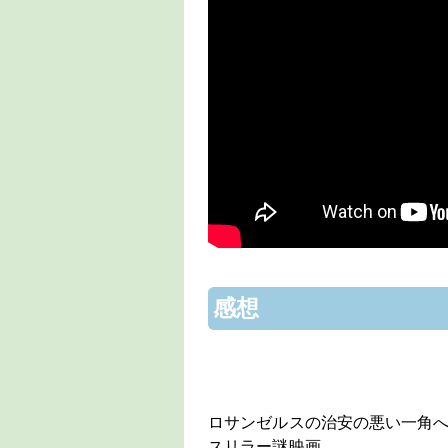
感想
ロサンゼルスの治安の悪い一角
スリラー謎映画。