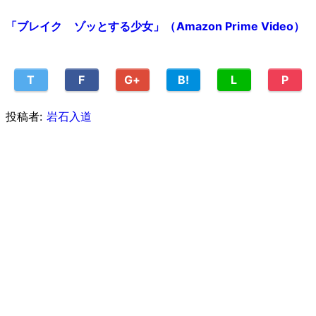
「ブレイク ゾッとする少女」（Amazon Prime Video）
T
F
G+
B!
L
P
投稿者:
岩石入道