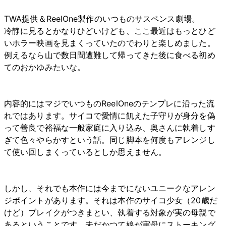
TWA提供＆ReelOne製作のいつものサスペンス劇場。
冷静に見るとかなりひどいけども、ここ最近はもっとひど
いホラー映画を見まくっていたのでわりと楽しめました。
例えるなら山で数日間遭難して帰ってきた後に食べる初め
てのおかゆみたいな。
内容的にはマジでいつものReelOneのテンプレに沿った流
れではあります。サイコで愛情に飢えた子守りが身分を偽
って善良で裕福な一般家庭に入り込み、奥さんに執着しす
ぎて色々やらかすという話。同じ脚本を何度もアレンジし
て使い回しまくっているとしか思えません。
しかし、それでも本作には今までにないユニークなアレン
ジポイントがあります。それは本作のサイコ少女（20歳だ
けど）ブレイクがつきまとい、執着する対象が実の母親で
あるということです。未だかつて娘が実母にストーキング