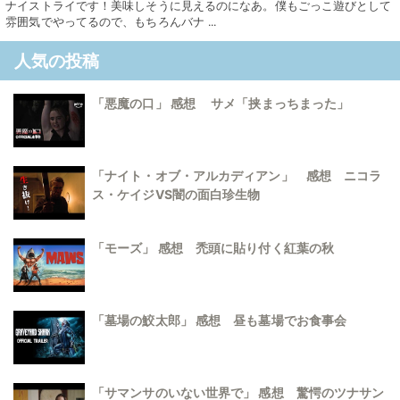
ナイストライです！美味しそうに見えるのになあ。僕もごっこ遊びとして
雰囲気でやってるので、もちろんバナ ...
人気の投稿
「悪魔の口」 感想 サメ「挟まっちまった」
「ナイト・オブ・アルカディアン」 感想 ニコラ
ス・ケイジVS闇の面白珍生物
「モーズ」 感想 禿頭に貼り付く紅葉の秋
「墓場の鮫太郎」 感想 昼も墓場でお食事会
「サマンサのいない世界で」 感想 驚愕のツナサン