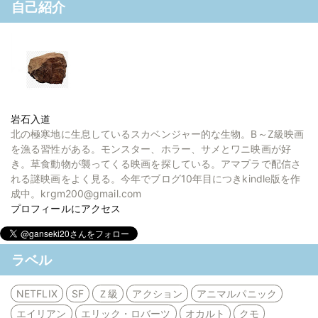
自己紹介
岩石入道
北の極寒地に生息しているスカベンジャー的な生物。B～Z級映画
を漁る習性がある。モンスター、ホラー、サメとワニ映画が好
き。草食動物が襲ってくる映画を探している。アマプラで配信さ
れる謎映画をよく見る。今年でブログ10年目につきkindle版を作
成中。krgm200@gmail.com
プロフィールにアクセス
ラベル
NETFLIX
SF
Ｚ級
アクション
アニマルパニック
エイリアン
エリック・ロバーツ
オカルト
クモ