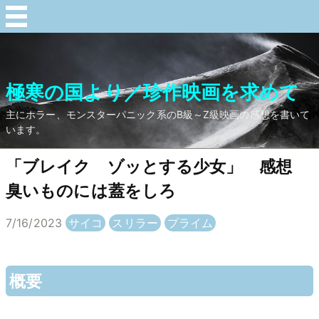
極寒の国より／珍作映画を求めて
主にホラー、モンスターパニック系のB級～Z級映画の感想を書いて
います。
「ブレイク ゾッとする少女」 感想
臭いものには蓋をしろ
7/16/2023
サイコ
スリラー
プライム
概要