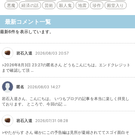
悪魔
経済の話
芸術
殺人鬼
地震
珍作
殿堂入り
最新コメント一覧
最新6件を表示しています。
岩石入道
2026/08/03 20:57
>2026年8月3日 23:27の匿名さん どうもこんにちは。エンドクレジット
まで確認して頂 ...
匿名
2026/08/03 14:27
岩石入道さん、こんにちは。 いつもブログの記事を本当に楽しく拝見し
ております。 ところで、今回の記 ...
岩石入道
2026/07/31 08:28
>やたがらす さん 確かにこの予告編は見所が凝縮されててスゴイ面白そ