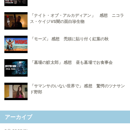
「ナイト・オブ・アルカディアン」 感想 ニコラ
ス・ケイジVS闇の面白珍生物
「モーズ」 感想 禿頭に貼り付く紅葉の秋
「墓場の鮫太郎」 感想 昼も墓場でお食事会
「サマンサのいない世界で」 感想 驚愕のツナサン
ド野郎
アーカイブ