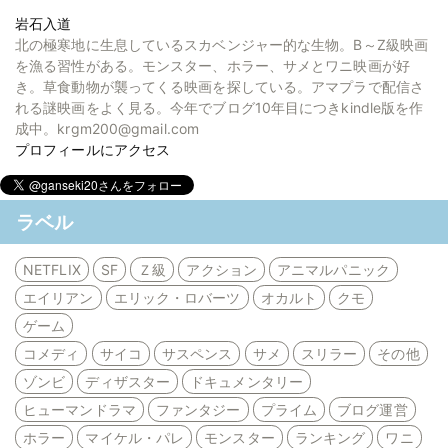
岩石入道
北の極寒地に生息しているスカベンジャー的な生物。B～Z級映画
を漁る習性がある。モンスター、ホラー、サメとワニ映画が好
き。草食動物が襲ってくる映画を探している。アマプラで配信さ
れる謎映画をよく見る。今年でブログ10年目につきkindle版を作
成中。krgm200@gmail.com
プロフィールにアクセス
ラベル
NETFLIX
SF
Ｚ級
アクション
アニマルパニック
エイリアン
エリック・ロバーツ
オカルト
クモ
ゲーム
コメディ
サイコ
サスペンス
サメ
スリラー
その他
ゾンビ
ディザスター
ドキュメンタリー
ヒューマンドラマ
ファンタジー
プライム
ブログ運営
ホラー
マイケル・パレ
モンスター
ランキング
ワニ