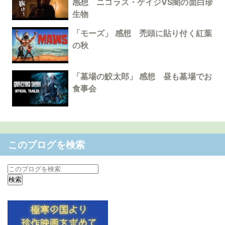
感想 ニコラス・ケイジVS闇の面白珍
生物
「モーズ」 感想 禿頭に貼り付く紅葉
の秋
「墓場の鮫太郎」 感想 昼も墓場でお
食事会
このブログを検索