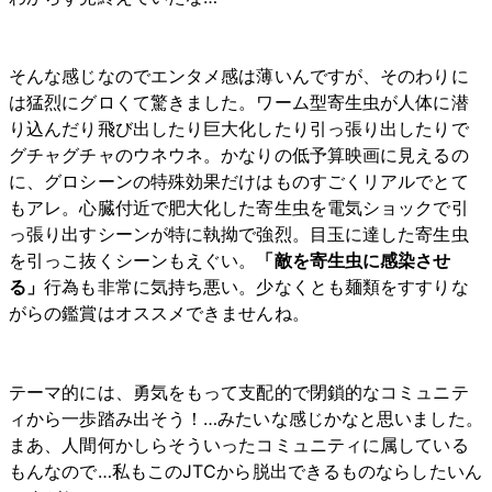
そんな感じなのでエンタメ感は薄いんですが、そのわりに
は猛烈にグロくて驚きました。ワーム型寄生虫が人体に潜
り込んだり飛び出したり巨大化したり引っ張り出したりで
グチャグチャのウネウネ。かなりの低予算映画に見えるの
に、グロシーンの特殊効果だけはものすごくリアルでとて
もアレ。心臓付近で肥大化した寄生虫を電気ショックで引
っ張り出すシーンが特に執拗で強烈。目玉に達した寄生虫
を引っこ抜くシーンもえぐい。
「敵を寄生虫に感染させ
る」
行為も非常に気持ち悪い。少なくとも麺類をすすりな
がらの鑑賞はオススメできませんね。
テーマ的には、勇気をもって支配的で閉鎖的なコミュニテ
ィから一歩踏み出そう！…みたいな感じかなと思いました。
まあ、人間何かしらそういったコミュニティに属している
もんなので…私もこのJTCから脱出できるものならしたいん