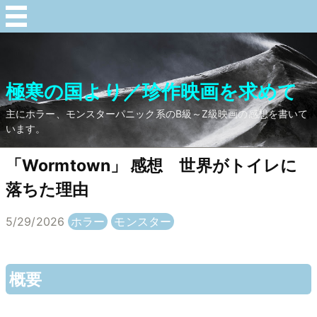
極寒の国より／珍作映画を求めて
主にホラー、モンスターパニック系のB級～Z級映画の感想を書いて
います。
「Wormtown」 感想 世界がトイレに
落ちた理由
5/29/2026
ホラー
モンスター
概要