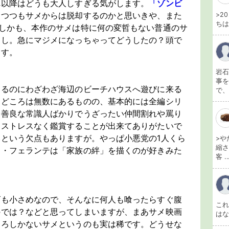
れ以降はどうも大人しすぎる気がします。
「ゾンビ
しつつもサメからは脱却するのかと思いきや、また
>2
ちは
しかも、本作のサメは特に何の変哲もない普通のサ
なし。急にマジメになっちゃってどうしたの？頭で
ます。
岩石
事を
てるのにわざわざ海辺のビーチハウスへ遊びに来る
で、
ミどころは無数にあるものの、基本的には全編シリ
な善良な常識人ばかりでうざったい仲間割れや罵り
にストレスなく鑑賞することが出来てありがたいで
という欠点もありますが。やっぱ小悪党の1人くら
>や
縮さ
Ｃ・フェランテは「家族の絆」を描くのが好きみた
客 ..
ズも小さめなので、そんなに何人も喰ったらすぐ腹
こ
のでは？などと思ってしまいますが、まあサメ映画
は
ころしかないサメというのも実は稀です。どうせな