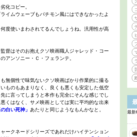
版劣化コピー。
プライムウェーブもパチモン風にはできなかったよ
体何度使いまわされてるんでしょうね。汎用性が高
、監督はそのお抱えクソ映画職人ジャレッド・コー
ドのアンソニー・Ｃ・フェランテ。
つも無個性で味気ないクソ映画ばかり作業的に撮る
どいものもあまりなく、良くも悪くも安定した低空
、先に言ってしまうと本作も完全にそんな感じでし
に悪くはなく、サメ映画としては実に平均的な出来
底の白い死神」
あたりと同じようなもんかなと。
最新
シャークネードシリーズであれだけハイテンション