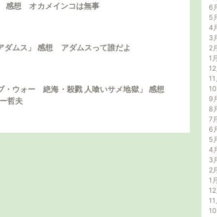
島」 感想 オカメインコは無事
6
5
4
3
アダムス」 感想 アダムスって誰だよ
2
1
12
11
1
ブ・ウォー 絶海・殺戮 人喰いサメ地獄」 感想
9
ダー哲夫
8
7
6
5
4
3
2
1
12
11
1