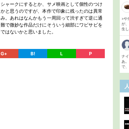
ンシャークにするとか、サメ映画として個性のつけ
いかと思うのですが、本作で印象に残ったのは異常
のみ。あれはなんかもう一周回って渋すぎて逆に通
>や
が
無難で微妙な作品だけにそういう細部にワビサビを
生し 
画ではないかと思いました。
G+
B!
L
P
ナ
あ
で、