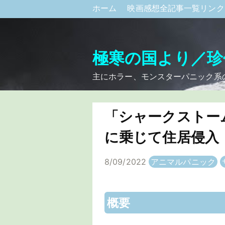
ホーム
映画感想全記事一覧リン
極寒の国より／珍
主にホラー、モンスターパニック系
「シャークストー
に乗じて住居侵入
8/09/2022
アニマルパニック
概要