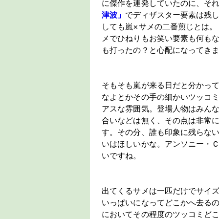
に傑作を連発していたのに、そ
津波」
でディザスター要素は残
しても嵐×サメの二番煎じとは。
メでひねりもお笑い要素も何も
も打ったの？と心配になってき
そもそも嵐が来る日だと分かっ
なよとかその手の細かいツッコ
アスな雰囲気。登場人物はみん
合いなどは無く、その点は非常
す。その分、誰も印象に残らない
いはほしいかな。アンソニー・
いですね。
出てくるサメは一匹だけでサイ
いっぱいになってどこかへ去る
においてその程度のツッコミど