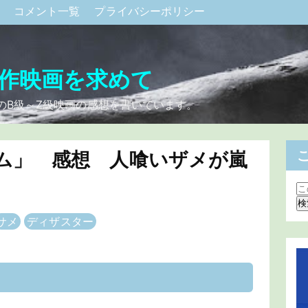
ク
コメント一覧
プライバシーポリシー
作映画を求めて
のB級～Z級映画の感想を書いています。
ム」 感想 人喰いザメが嵐
サメ
ディザスター