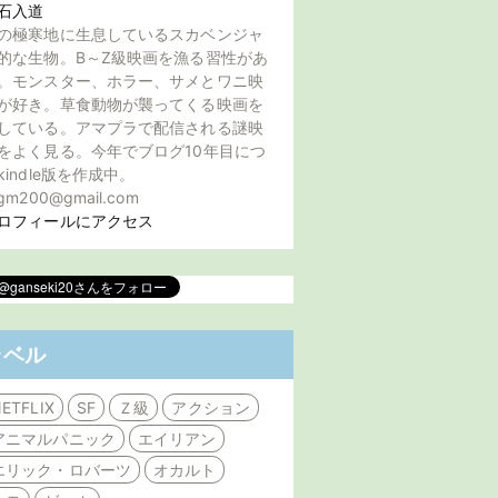
石入道
の極寒地に生息しているスカベンジャ
的な生物。B～Z級映画を漁る習性があ
。モンスター、ホラー、サメとワニ映
が好き。草食動物が襲ってくる映画を
している。アマプラで配信される謎映
をよく見る。今年でブログ10年目につ
kindle版を作成中。
gm200@gmail.com
ロフィールにアクセス
ラベル
ETFLIX
SF
Ｚ級
アクション
アニマルパニック
エイリアン
エリック・ロバーツ
オカルト