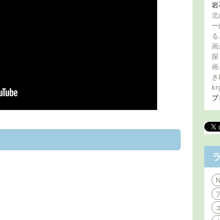
岩
北
ー
る
画
探
画
き
kr
プ
N