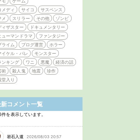
クモ
ゲーム
コメディ
サイコ
サスペンス
サメ
スリラー
その他
ゾンビ
ディザスター
ドキュメンタリー
ヒューマンドラマ
ファンタジー
プライム
ブログ運営
ホラー
マイケル・パレ
モンスター
ランキング
ワニ
悪魔
経済の話
芸術
殺人鬼
地震
珍作
殿堂入り
最新コメント一覧
6件を表示しています。
岩石入道
2026/08/03 20:57