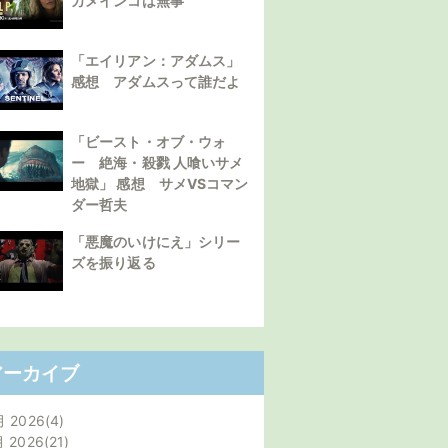
カメインコは無事
「エイリアン：アダムス」
感想 アダムスって誰だよ
「ビースト・オブ・ウォ
ー 絶海・殺戮 人喰いサメ
地獄」 感想 サメVSコマン
ダー哲夫
「悪魔のいけにえ」シリー
ズを振り返る
アーカイブ
月 2026
4
月 2026
21