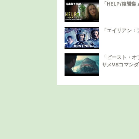
「HELP/復讐
「エイリアン：
「ビースト・オ
サメVSコマン