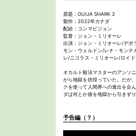
原題：OUIJA SHARK 2
製作：2022年カナダ
配給：コンマビジョン
監督：ジョン・ミリオーレ
出演：ジョン・ミリオーレ/デボ
モン・ウェルドン/レナ・モンテ
レ/ニコラス・ミリオーレ/ロイ
オカルト殺法マスターのアンソ
がら地獄を彷徨っていた。だが
クを使って人間界への進出を企
ダは何とか彼を地獄から引きず
予告編（？）