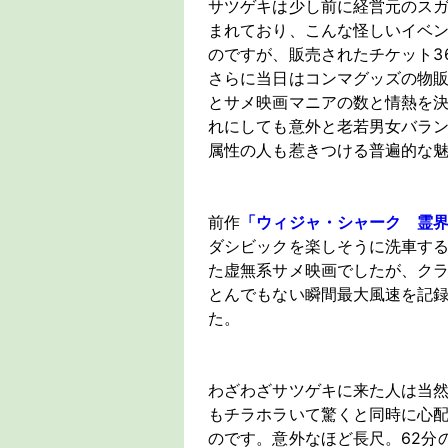
サツゲキは少し前に経営元のス
まれており、こんな怪しいイベ
のですが、販売されたチケット3
さらに当日はコンマグッズの物
とサメ映画マニアの数と情熱を
れにしても意外と老若男女バラ
属性の人も惹きつける普遍的な
前作
「ウィジャ・シャーク 霊
ダシビックを楽しそうに洗車す
た虚無系サメ映画でしたが、クラ
とんでもない瞬間最大風速を記
た。
わざわざサツゲキに来た人は当
もチラホラいて驚くと同時に心配
のです。意外なほど長尺。62分