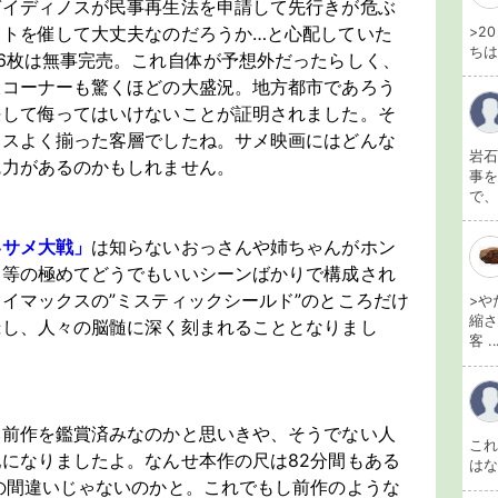
ガイディノスが民事再生法を申請して先行きが危ぶ
ントを催して大丈夫なのだろうか…と心配していた
>2
ちは
6枚は無事完売。これ自体が予想外だったらしく、
販コーナーも驚くほどの大盛況。地方都市であろう
決して侮ってはいけないことが証明されました。そ
ンスよく揃った客層でしたね。サメ映画にはどんな
岩石
魅力があるのかもしれません。
事を
で、
界サメ大戦」
は知らないおっさんや姉ちゃんがホン
る等の極めてどうでもいいシーンばかりで構成され
イマックスの”ミスティックシールド”のところだけ
>や
縮さ
録し、人々の脳髄に深く刻まれることとなりまし
客 ..
然前作を鑑賞済みなのかと思いきや、そうでない人
こ
になりましたよ。なんせ本作の尺は82分間もある
は
の間違いじゃないのかと。これでもし前作のような