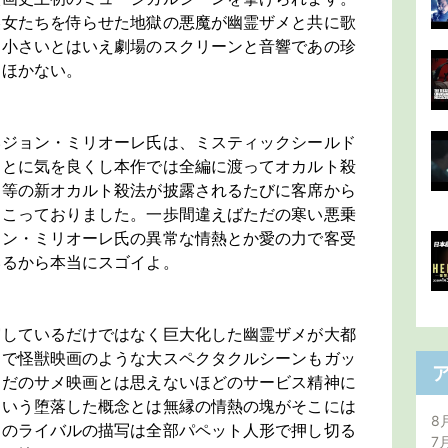
美女たちを侍らせた地獄の悪魔が幽霊ザメと共に歌
。小さいとはいえ劇場のスクリーンと音響であの珍
うほかない。
いジョン・ミリオーレ氏は、ミスティックシールド
ことに気を良くし本作では全編に渡ってオカルト殺
」
等の新オカルト殺法が披露されるたびに客席から
起こっておりました。一歩間違えばただの寒い悪乗
ョン・ミリオーレ氏の異常な情熱とか愛の力で客受
いるから本当にスゴイよ。
実しているだけではなく巨大化した幽霊ザメが大都
るで怪獣映画のような大スペクタクルシーンもガッ
ただのサメ映画とは思えないほどのサービス精神に
という堕落した概念とは無縁の情熱の塊がそこには
8
そのライバルの描写は全部パペット人形で押し切る
7