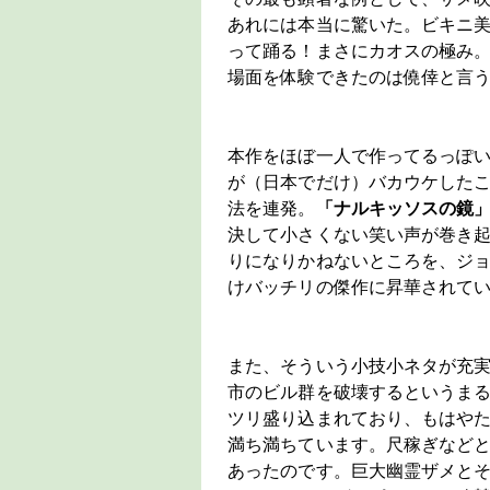
あれには本当に驚いた。ビキニ
って踊る！まさにカオスの極み
場面を体験できたのは僥倖と言
本作をほぼ一人で作ってるっぽ
が（日本でだけ）バカウケした
法を連発。
「ナルキッソスの鏡
決して小さくない笑い声が巻き
りになりかねないところを、ジ
けバッチリの傑作に昇華されて
また、そういう小技小ネタが充
市のビル群を破壊するというま
ツリ盛り込まれており、もはや
満ち満ちています。尺稼ぎなど
あったのです。巨大幽霊ザメと