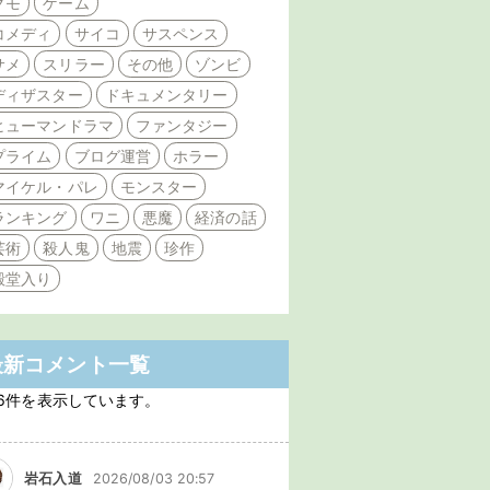
クモ
ゲーム
コメディ
サイコ
サスペンス
サメ
スリラー
その他
ゾンビ
ディザスター
ドキュメンタリー
ヒューマンドラマ
ファンタジー
プライム
ブログ運営
ホラー
マイケル・パレ
モンスター
ランキング
ワニ
悪魔
経済の話
芸術
殺人鬼
地震
珍作
殿堂入り
最新コメント一覧
6件を表示しています。
岩石入道
2026/08/03 20:57