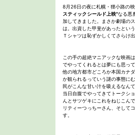
8月26日の夜に札幌・狸小路の
スティックシールド上映"
なる悪
加してきました。まさか劇場の
は。出資した甲斐があったとい
Ｔシャツは恥ずかしくてさらけ
この手の超絶マニアックな映画
でやってくれるとは夢にも思っ
他の地方都市どころか本国カナ
か観られるっていう謎の事態に
民がこんな甘い汁を吸えるなんて
当日自腹でやってきてトークシ
んとサツゲキにこれをねじこん
リティーつっちーさん、そして
す。