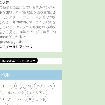
石入道
の極寒地に生息しているスカベンジャ
的な生物。B～Z級映画を漁る習性があ
。モンスター、ホラー、サメとワニ映
が好き。草食動物が襲ってくる映画を
している。アマプラで配信される謎映
をよく見る。今年でブログ10年目につ
kindle版を作成中。
gm200@gmail.com
ロフィールにアクセス
ラベル
ETFLIX
SF
Ｚ級
アクション
アニマルパニック
エイリアン
エリック・ロバーツ
オカルト