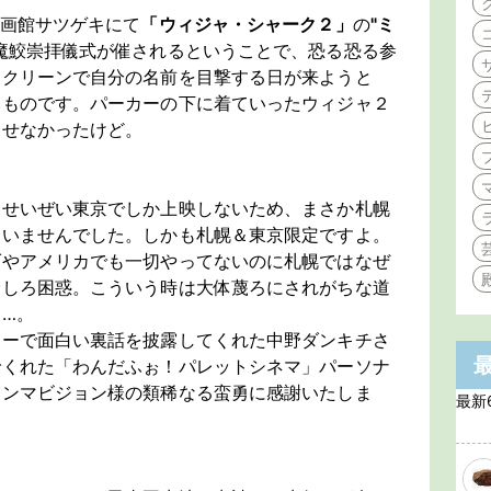
映画館サツゲキにて
「ウィジャ・シャーク２」
の
"ミ
魔鮫崇拝儀式が催されるということで、恐る恐る参
スクリーンで自分の名前を目撃する日が来ようと
うものです。パーカーの下に着ていったウィジャ２
出せなかったけど。
はせいぜい東京でしか上映しないため、まさか札幌
ていませんでした。しかも札幌＆東京限定ですよ。
ダやアメリカでも一切やってないのに札幌ではなぜ
むしろ困惑。こういう時は大体蔑ろにされがちな道
…。
ョーで面白い裏話を披露してくれた中野ダンキチさ
でくれた「わんだふぉ！パレットシネマ」パーソナ
コンマビジョン様の類稀なる蛮勇に感謝いたしま
最新