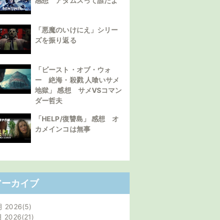
感想 アダムスって誰だよ
「悪魔のいけにえ」シリー
ズを振り返る
「ビースト・オブ・ウォ
ー 絶海・殺戮 人喰いサメ
地獄」 感想 サメVSコマン
ダー哲夫
「HELP/復讐島」 感想 オ
カメインコは無事
アーカイブ
月 2026
5
月 2026
21