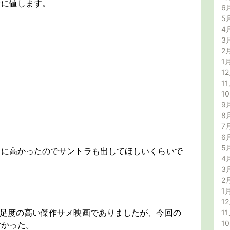
賛に値します。
6
5
4
3
2
1
12
11
1
9
8
7
6
5
通に高かったのでサントラも出してほしいくらいで
4
3
2
1
12
満足度の高い傑作サメ映画でありましたが、今回の
11
1
ごかった。