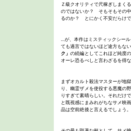
Ｚ級クオリティで尺稼ぎしまく
のではないか？ そもそもその
るのか？ とにかく不安だらけ
…が、本作はミスティックシー
ても過言ではないほど途方もな
ク」
の続編としてこれほど純度
オーレ恐るべしと言わざるを得
まずオカルト殺法マスターが地
り、幽霊ザメを使役する悪魔の
りすぎて素晴らしい。それだけ
と既視感にまみれがちなサメ映
品は空前絶後と言えるでしょう
その最も顕著な例として、サメ