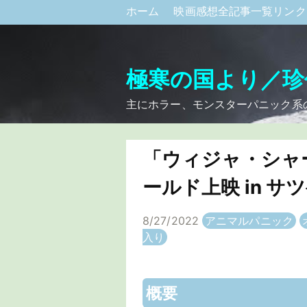
ホーム
映画感想全記事一覧リン
極寒の国より／珍
主にホラー、モンスターパニック系
「ウィジャ・シャ
ールド上映 in 
8/27/2022
アニマルパニック
入り
概要