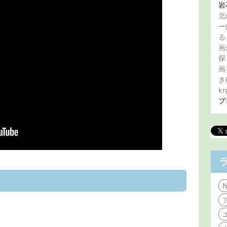
岩
北
ー
る
画
探
画
き
kr
プ
N