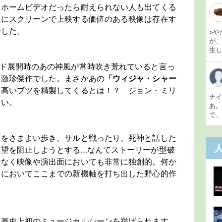
るホームビデオだったら耐えられない人も出てくる
中にスクリーンで上映する価値のある映像は存在す
でした。
>や
が
生し 
ルド展開時のあの神風が常時吹き荒れていると言っ
い激珍傑作でした。まさかあの
「ウィジャ・シャー
の高いブツを精製してくるとは！？ ジョン・ミリ
ナ
ない。
あ
で、
獄をさまよい歩き、サルと戦ったり、死神と話した
野望を阻止しようとする…なんてストーリーが型破
でなく映像や演出面においても非常に独創的。何か
画においてここまでの新機軸を打ち出した野心的作
。
映画史上初のミュージカルシーンを挙げられます。