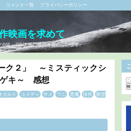
ク
コメント一覧
プライバシーポリシー
作映画を求めて
のB級～Z級映画の感想を書いています。
ーク２」 ～ミスティックシ
サツゲキ～ 感想
オカルト
コメディ
サメ
ワニ
悪魔
珍作
殿堂