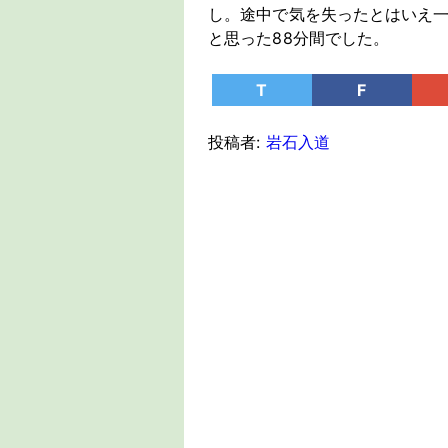
し。途中で気を失ったとはいえ
と思った88分間でした。
T
F
投稿者:
岩石入道