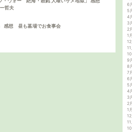
ブ・ウォー 絶海・殺戮 人喰いサメ地獄」 感想
6
ダー哲夫
5
4
3
」 感想 昼も墓場でお食事会
2
1
12
11
1
9
8
7
6
5
4
3
2
1
12
11
1