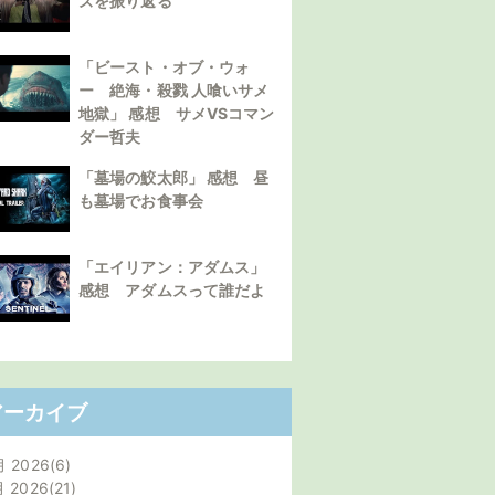
ズを振り返る
「ビースト・オブ・ウォ
ー 絶海・殺戮 人喰いサメ
地獄」 感想 サメVSコマン
ダー哲夫
「墓場の鮫太郎」 感想 昼
も墓場でお食事会
「エイリアン：アダムス」
感想 アダムスって誰だよ
アーカイブ
月 2026
6
月 2026
21