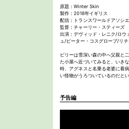
原題：Winter Skin
製作：2018年イギリス
配信：トランスワールドアソシ
監督：チャーリー・スティーズ
出演：デヴィッド・レニク/ロウ
ュ/ピーター・コスグローブ/リ
ビリーは雪深い森の中へ父親と
た小屋へ近づいてみると、いき
時、アグネスと名乗る老婆に看
い怪物がうろついているのだとい
予告編