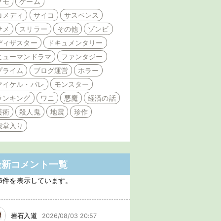
クモ
ゲーム
コメディ
サイコ
サスペンス
サメ
スリラー
その他
ゾンビ
ディザスター
ドキュメンタリー
ヒューマンドラマ
ファンタジー
プライム
ブログ運営
ホラー
マイケル・パレ
モンスター
ランキング
ワニ
悪魔
経済の話
芸術
殺人鬼
地震
珍作
殿堂入り
最新コメント一覧
6件を表示しています。
岩石入道
2026/08/03 20:57