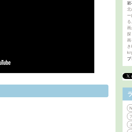
岩
北
ー
る
画
探
画
き
kr
プ
N