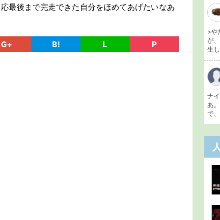
一応最後まで完走できた自分をほめてあげたいなあ
>や
が
G+
B!
L
P
生し 
ナ
あ
で、