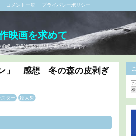
ク
コメント一覧
プライバシーポリシー
作映画を求めて
のB級～Z級映画の感想を書いています。
ン」 感想 冬の森の皮剥ぎ
ンスター
殺人鬼