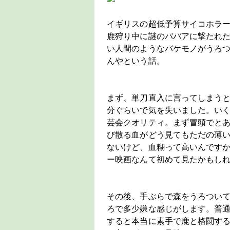
イギリスの超低予算サイコホラ
鹿狩り中に謎のババアに撃たれ
い人間のようなバケモノがうろ
んやという話。
まず、単刀直入に言ってしまうと
分ぐらいで気を失いました。い
芸会クオリティ。まず冒頭でと
び散る血がどう見てもただの薄
ないけど、血糊って高いんです
ー映画なんて初めて見たかもし
その後、手ぶらで森をうろつい
ろで多少嫌な感じがします。普
すると本当に素手で鹿と格闘す