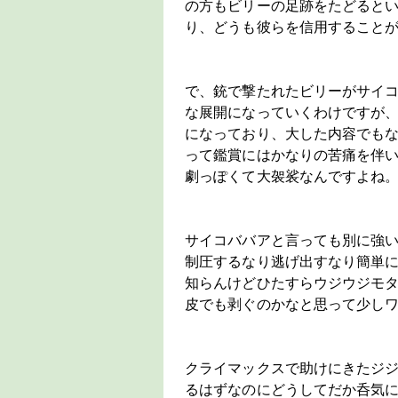
の方もビリーの足跡をたどると
り、どうも彼らを信用すること
で、銃で撃たれたビリーがサイ
な展開になっていくわけですが
になっており、大した内容でも
って鑑賞にはかなりの苦痛を伴
劇っぽくて大袈裟なんですよね
サイコババアと言っても別に強
制圧するなり逃げ出すなり簡単
知らんけどひたすらウジウジモ
皮でも剥ぐのかなと思って少し
クライマックスで助けにきたジ
るはずなのにどうしてだか呑気