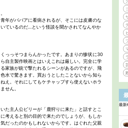
ー。
た青年がババアに看病されるが、そこには皮膚のな
ついているのだ…という怪談を聞かされてなんやか
くっっそつまらんかったです。あまりの惨状に30
くら自主製作映画とはいえこれは厳しい。完全に学
ある家族が銃で撃たれるシーンがあるのですが、飛
い色水で驚きます。買おうとしたことないから知ら
かねえ。それにしてもケチャップすら使えないホラ
れません。
最新
ていた主人公ビリーが「鹿狩りに来た」と話すとこ
通に考えると別の目的で来たのでしょうが、もしか
る気だったのかもしれないからです。はぐれた父親