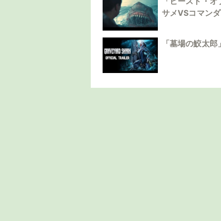
「ビースト・オ
サメVSコマン
「墓場の鮫太郎