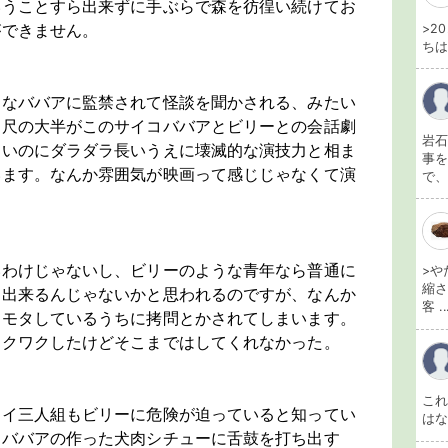
いうことすら出来ずに手ぶらで森を彷徨い続けてお
ができません。
>2
ちは
コなババアに監禁されて怪談を聞かされる、みたい
、尺の大半がこのサイコババアとビリーとの会話劇
岩石
ないのにダラダラ長いうえに壊滅的な演技力と相ま
事を
います。なんか雰囲気が映画って感じじゃなくて演
で、
。
いわけじゃないし、ビリーのような青年なら普通に
>や
縮さ
に出来るんじゃないかと思われるのですが、なんか
客 ..
タモタしているうちに拷問とかされてしまいます。
ワクワクしたけどそこまではしてくれなかった。
こ
ジイ三人組もビリーに危険が迫っていると知ってい
は
にババアの作った犬肉シチューに舌鼓を打ち出す