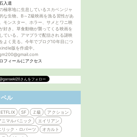
石入道
の極寒地に生息しているスカベンジャ
的な生物。B～Z級映画を漁る習性があ
。モンスター、ホラー、サメとワニ映
が好き。草食動物が襲ってくる映画を
している。アマプラで配信される謎映
をよく見る。今年でブログ10年目につ
kindle版を作成中。
gm200@gmail.com
ロフィールにアクセス
ラベル
ETFLIX
SF
Ｚ級
アクション
アニマルパニック
エイリアン
エリック・ロバーツ
オカルト