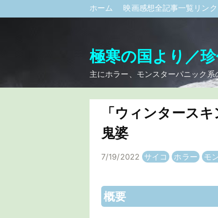
ホーム
映画感想全記事一覧リン
極寒の国より／珍
主にホラー、モンスターパニック系
「ウィンタースキ
鬼婆
7/19/2022
サイコ
ホラー
モ
概要