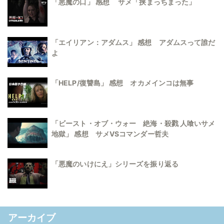
「悪魔の口」 感想 サメ「挟まっちまった」
「エイリアン：アダムス」 感想 アダムスって誰だ
よ
「HELP/復讐島」 感想 オカメインコは無事
「ビースト・オブ・ウォー 絶海・殺戮 人喰いサメ
地獄」 感想 サメVSコマンダー哲夫
「悪魔のいけにえ」シリーズを振り返る
アーカイブ