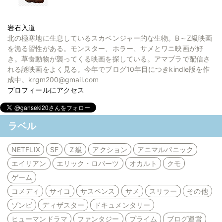
岩石入道
北の極寒地に生息しているスカベンジャー的な生物。B～Z級映画
を漁る習性がある。モンスター、ホラー、サメとワニ映画が好
き。草食動物が襲ってくる映画を探している。アマプラで配信さ
れる謎映画をよく見る。今年でブログ10年目につきkindle版を作
成中。krgm200@gmail.com
プロフィールにアクセス
ラベル
NETFLIX
SF
Ｚ級
アクション
アニマルパニック
エイリアン
エリック・ロバーツ
オカルト
クモ
ゲーム
コメディ
サイコ
サスペンス
サメ
スリラー
その他
ゾンビ
ディザスター
ドキュメンタリー
ヒューマンドラマ
ファンタジー
プライム
ブログ運営