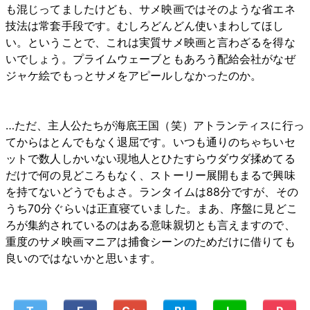
も混じってましたけども、サメ映画ではそのような省エネ
技法は常套手段です。むしろどんどん使いまわしてほし
い。ということで、これは実質サメ映画と言わざるを得な
いでしょう。プライムウェーブともあろう配給会社がなぜ
ジャケ絵でもっとサメをアピールしなかったのか。
…ただ、主人公たちが海底王国（笑）アトランティスに行っ
てからはとんでもなく退屈です。いつも通りのちゃちいセ
ットで数人しかいない現地人とひたすらウダウダ揉めてる
だけで何の見どころもなく、ストーリー展開もまるで興味
を持てないどうでもよさ。ランタイムは88分ですが、その
うち70分ぐらいは正直寝ていました。まあ、序盤に見どこ
ろが集約されているのはある意味親切とも言えますので、
重度のサメ映画マニアは捕食シーンのためだけに借りても
良いのではないかと思います。