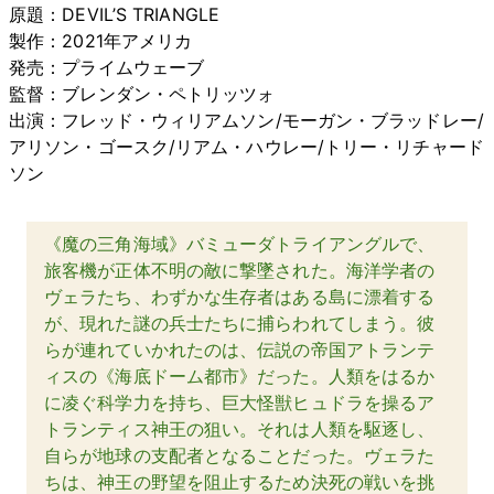
原題：DEVIL’S TRIANGLE
製作：2021年アメリカ
発売：プライムウェーブ
監督：ブレンダン・ペトリッツォ
出演：フレッド・ウィリアムソン/モーガン・ブラッドレー/
アリソン・ゴースク/リアム・ハウレー/トリー・リチャード
ソン
《魔の三角海域》バミューダトライアングルで、
旅客機が正体不明の敵に撃墜された。海洋学者の
ヴェラたち、わずかな生存者はある島に漂着する
が、現れた謎の兵士たちに捕らわれてしまう。彼
らが連れていかれたのは、伝説の帝国アトランテ
ィスの《海底ドーム都市》だった。人類をはるか
に凌ぐ科学力を持ち、巨大怪獣ヒュドラを操るア
トランティス神王の狙い。それは人類を駆逐し、
自らが地球の支配者となることだった。ヴェラた
ちは、神王の野望を阻止するため決死の戦いを挑