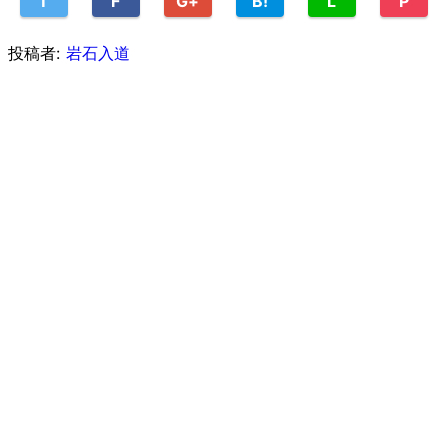
T
F
G+
B!
L
P
投稿者:
岩石入道