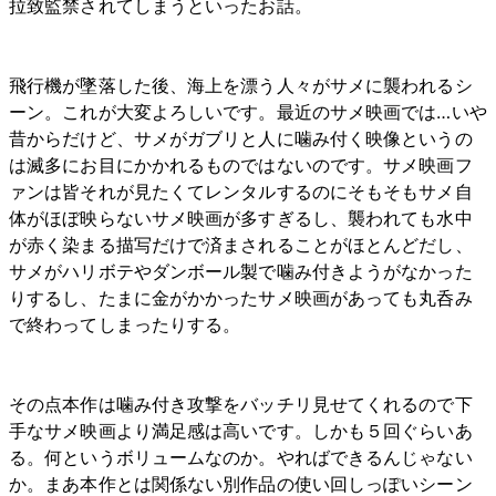
拉致監禁されてしまうといったお話。
飛行機が墜落した後、海上を漂う人々がサメに襲われるシ
ーン。これが大変よろしいです。最近のサメ映画では…いや
昔からだけど、サメがガブリと人に噛み付く映像というの
は滅多にお目にかかれるものではないのです。サメ映画フ
ァンは皆それが見たくてレンタルするのにそもそもサメ自
体がほぼ映らないサメ映画が多すぎるし、襲われても水中
が赤く染まる描写だけで済まされることがほとんどだし、
サメがハリボテやダンボール製で噛み付きようがなかった
りするし、たまに金がかかったサメ映画があっても丸呑み
で終わってしまったりする。
その点本作は噛み付き攻撃をバッチリ見せてくれるので下
手なサメ映画より満足感は高いです。しかも５回ぐらいあ
る。何というボリュームなのか。やればできるんじゃない
か。まあ本作とは関係ない別作品の使い回しっぽいシーン