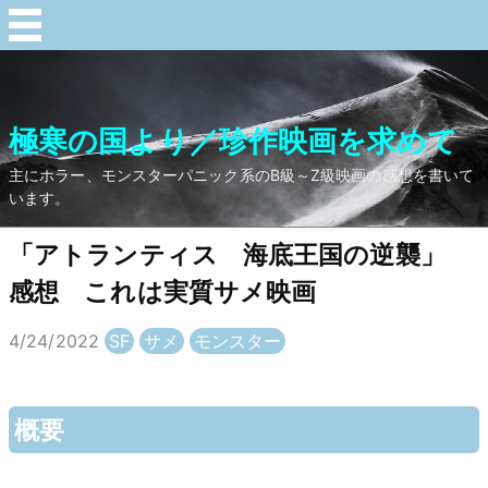
極寒の国より／珍作映画を求めて
主にホラー、モンスターパニック系のB級～Z級映画の感想を書いて
います。
「アトランティス 海底王国の逆襲」
感想 これは実質サメ映画
4/24/2022
SF
サメ
モンスター
概要