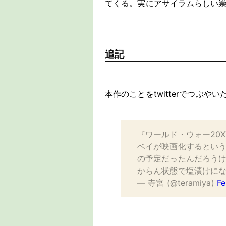
てくる。実にアサイラムらしい
追記
本作のことをtwitterでつぶ
『ワールド・ウォー20
ベイが映画化するとい
の予定だったんだろう
からん状態で塩漬けにな
— 寺宮 (@teramiya)
Fe