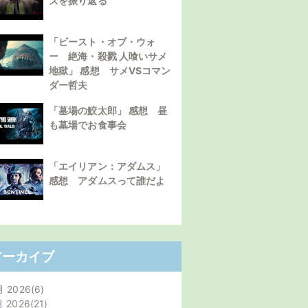
ズを振り返る
「ビースト・オブ・ウォ
ー 絶海・殺戮 人喰いサメ
地獄」 感想 サメVSコマン
ダー哲夫
「墓場の鮫太郎」 感想 昼
も墓場でお食事会
「エイリアン：アダムス」
感想 アダムスって誰だよ
アーカイブ
月 2026
6
月 2026
21