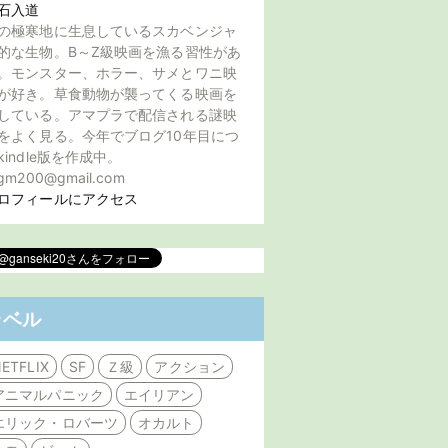
石入道
の極寒地に生息しているスカベンジャ
的な生物。B～Z級映画を漁る習性があ
。モンスター、ホラー、サメとワニ映
が好き。草食動物が襲ってくる映画を
している。アマプラで配信される謎映
をよく見る。今年でブログ10年目につ
kindle版を作成中。
gm200@gmail.com
ロフィールにアクセス
ラベル
ETFLIX
SF
Ｚ級
アクション
アニマルパニック
エイリアン
エリック・ロバーツ
オカルト