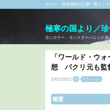
ホーム
映画感想全記事一覧リン
極寒の国より／珍
主にホラー、モンスターパニック系
「ワールド・ウォー
想 パクリ元も監
2/02/2022
SF
アクション
概要