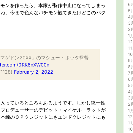
6
チモンを作ったら、本家が製作中止になってしまっ
5
すね。今まで色んなパチモン観てきたけどこのパタ
4
3
2
1
12
11
1
マゲドン20XX』のマシュー・ボッダ監督
9
itter.com/0RK6nXW00n
8
1128)
February 2, 2022
7
6
5
4
3
が入っているところもあるようです。しかし統一性
2
はプロデューサーのデビット・マイケル・ラットが
1
、本編のＯＰクレジットにもエンドクレジットにも
12
11
1