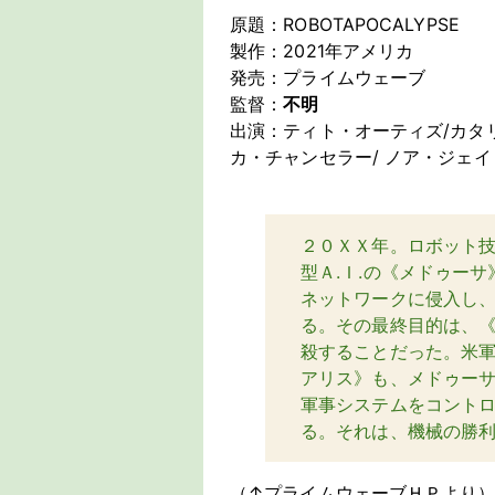
原題：ROBOTAPOCALYPSE
製作：2021年アメリカ
発売：プライムウェーブ
監督：
不明
出演：ティト・オーティズ/カタ
カ・チャンセラー/ ノア・ジェ
２０ＸＸ年。ロボット
型Ａ.Ｉ.の《メドゥー
ネットワークに侵入し
る。その最終目的は、
殺することだった。米
アリス》も、メドゥー
軍事システムをコント
る。それは、機械の勝利
（↑プライムウェーブＨＰより