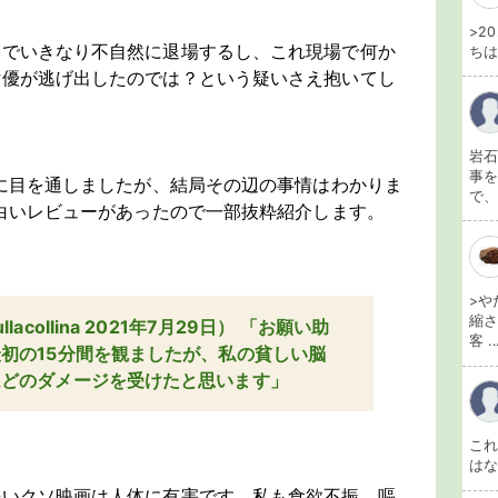
>2
中でいきなり不自然に退場するし、これ現場で何か
ちは
女優が逃げ出したのでは？という疑いさえ抱いてし
岩石
事を
bに目を通しましたが、結局その辺の事情はわかりま
で、
面白いレビューがあったので一部抜粋紹介します。
>や
縮さ
acollina 2021年7月29日） 「お願い助
客 ..
初の15分間を観ましたが、私の貧しい脳
ほどのダメージを受けたと思います」
こ
は
酷いクソ映画は人体に有害です。私も食欲不振、嘔