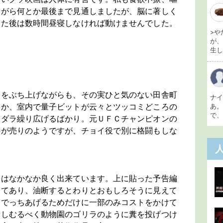
ながら何とか最後まで見通しましたが、脳に著しく
った後は数時間昼寝しなければ動けませんでした。
>や
が
生し 
句をぶち上げながらも、その実ひと気のない田舎町
ナ
るか、室内で量子ビットが云々とツッコミどころの
あ
で、
ラダラ繰り広げるばかり。元ＵＦＣチャンピオンの
のが売りのようですが、チョイ役で別に格闘もしな
けはなかなか良く出来ています。上に貼った予告編
してあり、油断するとわりとおもしろそうに見えて
をでっちあげるためだけに一部のみコストをかけて
せしむるべく動物園のゴリラのように糞を投げつけ