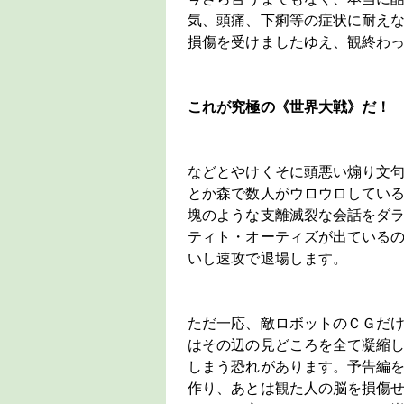
気、頭痛、下痢等の症状に耐え
損傷を受けましたゆえ、観終わ
これが究極の《世界大戦》だ！
などとやけくそに頭悪い煽り文
とか森で数人がウロウロしてい
塊のような支離滅裂な会話をダ
ティト・オーティズが出ている
いし速攻で退場します。
ただ一応、敵ロボットのＣＧだ
はその辺の見どころを全て凝縮
しまう恐れがあります。予告編
作り、あとは観た人の脳を損傷