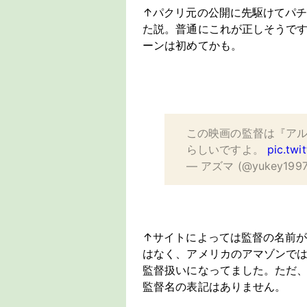
↑パクリ元の公開に先駆けてパ
た説。普通にこれが正しそうで
ーンは初めてかも。
この映画の監督は『アル
らしいですよ。
pic.tw
— アズマ (@yukey1997
↑サイトによっては監督の名前
はなく、アメリカのアマゾンで
監督扱いになってました。ただ
監督名の表記はありません。