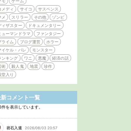
クモ
ゲーム
コメディ
サイコ
サスペンス
サメ
スリラー
その他
ゾンビ
ディザスター
ドキュメンタリー
ヒューマンドラマ
ファンタジー
プライム
ブログ運営
ホラー
マイケル・パレ
モンスター
ランキング
ワニ
悪魔
経済の話
芸術
殺人鬼
地震
珍作
殿堂入り
最新コメント一覧
6件を表示しています。
岩石入道
2026/08/03 20:57