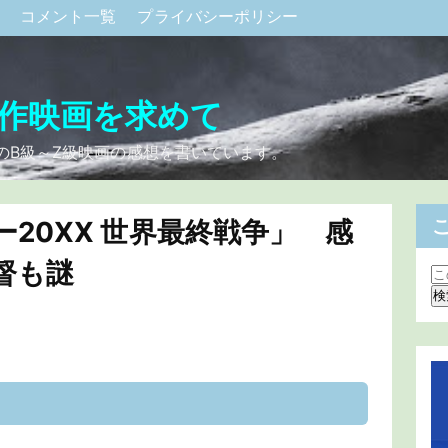
ク
コメント一覧
プライバシーポリシー
作映画を求めて
のB級～Z級映画の感想を書いています。
20XX 世界最終戦争」 感
督も謎