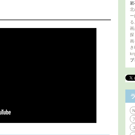
岩
北
ー
る
画
探
画
き
kr
プ
N