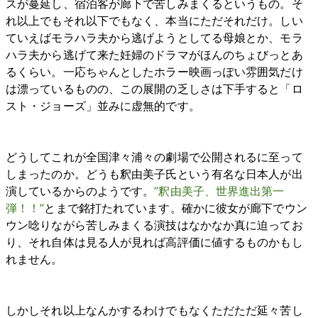
スが蔓延し、宿泊客が廊下で苦しみまくるというもの。そ
れ以上でもそれ以下でもなく、本当にただそれだけ。しい
ていえばモラハラ夫から逃げようとしてる母娘とか、モラ
ハラ夫から逃げて来た妊婦のドラマがほんのちょびっとあ
るくらい。一応ちゃんとしたホラー映画っぽい雰囲気だけ
は漂っているものの、この展開の乏しさは下手すると「ロ
スト・ジョーズ」並みに虚無的です。
どうしてこれが全国津々浦々の劇場で公開されるに至って
しまったのか。どうも釈由美子氏という有名な日本人が出
演しているからのようです。
”釈由美子、世界進出第一
弾！！”
とまで銘打たれています。確かに彼女が廊下でウン
ウン唸りながら苦しみまくる演技はなかなか真に迫ってお
り、それ自体は見る人が見れば高評価に値するものかもし
れません。
しかしそれ以上なんかするわけでもなくただただ延々苦し