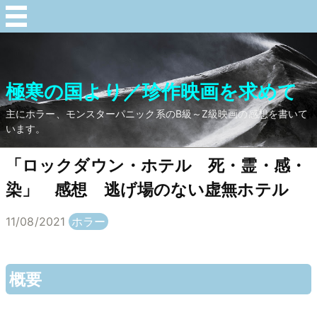
極寒の国より／珍作映画を求めて
主にホラー、モンスターパニック系のB級～Z級映画の感想を書いて
います。
「ロックダウン・ホテル 死・霊・感・
染」 感想 逃げ場のない虚無ホテル
11/08/2021
ホラー
概要