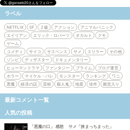
ラベル
NETFLIX
SF
Ｚ級
アクション
アニマルパニック
エイリアン
エリック・ロバーツ
オカルト
クモ
ゲーム
コメディ
サイコ
サスペンス
サメ
スリラー
その他
ゾンビ
ディザスター
ドキュメンタリー
ヒューマンドラマ
ファンタジー
プライム
ブログ運営
ホラー
マイケル・パレ
モンスター
ランキング
ワニ
悪魔
経済の話
芸術
殺人鬼
地震
珍作
殿堂入り
最新コメント一覧
人気の投稿
「悪魔の口」 感想 サメ「挟まっちまった」