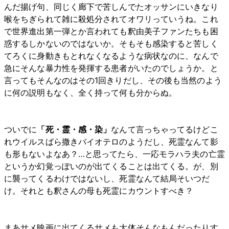
んだ揚げ句、同じく廊下で苦しんでたオッサンにいきなり
喉をちぎられて雑に殺処分されてオワリっていうね。これ
で世界進出第一弾とか言われても釈由美子ファンたちも困
惑するしかないのではないか。そもそも感染すると苦しく
てろくに身動きもとれなくなるような病状なのに、なんで
急にそんな暴力性を発揮する患者がいたのでしょうか。と
言ってもそんなのはその1回きりだし、その後も当然のよう
に何の説明もなく、全く持って何も分からぬ。
ついでに
「死・霊・感・染」
なんて言っちゃってるけどこ
れウイルスばら撒きバイオテロのようだし、死霊なんて影
も形もないよなあ？…と思ってたら、一応モラハラ夫の亡霊
というか幻覚っぽいのが出てくることは出てくる。が、別
に襲ってくるわけではないし、死霊なんて結局そいつだ
け。それとも釈さんの母も死霊にカウントすべき？
まあサメ映画に出てくるサメも大体そんなもんだったりす