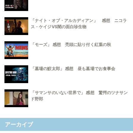
「ナイト・オブ・アルカディアン」 感想 ニコラ
ス・ケイジVS闇の面白珍生物
「モーズ」 感想 禿頭に貼り付く紅葉の秋
「墓場の鮫太郎」 感想 昼も墓場でお食事会
「サマンサのいない世界で」 感想 驚愕のツナサン
ド野郎
アーカイブ