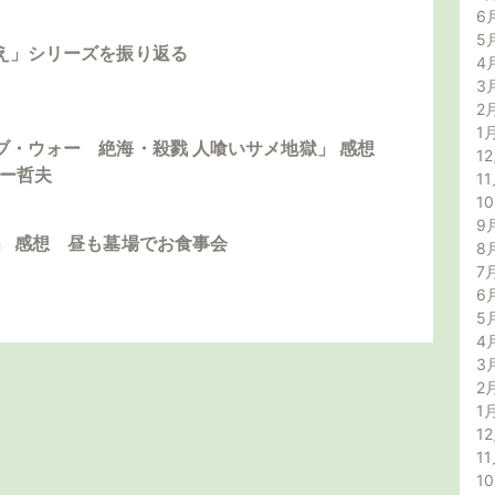
6
5
え」シリーズを振り返る
4
3
2
1
ブ・ウォー 絶海・殺戮 人喰いサメ地獄」 感想
12
ダー哲夫
11
1
9
」 感想 昼も墓場でお食事会
8
7
6
5
4
3
2
1
12
11
1