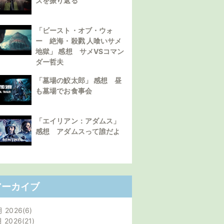
ズを振り返る
「ビースト・オブ・ウォ
ー 絶海・殺戮 人喰いサメ
地獄」 感想 サメVSコマン
ダー哲夫
「墓場の鮫太郎」 感想 昼
も墓場でお食事会
「エイリアン：アダムス」
感想 アダムスって誰だよ
アーカイブ
月 2026
6
月 2026
21