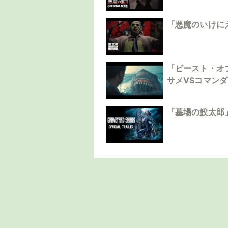
「悪魔のいけに
「ビースト・オ
サメVSコマン
「墓場の鮫太郎