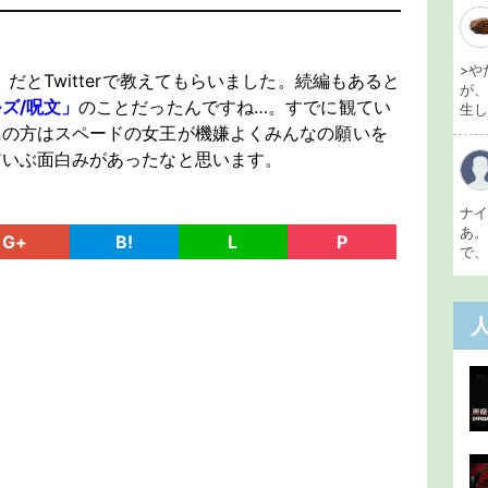
>や
だとTwitterで教えてもらいました。続編もあると
が
ズ/呪文」
のことだったんですね…。すでに観てい
生し 
編の方はスペードの女王が機嫌よくみんなの願いを
だいぶ面白みがあったなと思います。
ナ
あ
G+
B!
L
P
で、