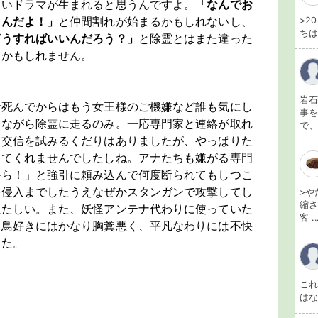
しいドラマが生まれると思うんですよ。
「なんでお
るんだよ！」
と仲間割れが始まるかもしれないし、
>2
ちは
どうすればいいんだろう？」
と除霊とはまた違った
たかもしれません。
岩石
で死んでからはもう女王様のご機嫌など誰も気にし
事を
きながら除霊に走るのみ。一応専門家と連絡が取れ
で、
と交信を試みるくだりはありましたが、やっぱりた
えてくれませんでしたしね。アナたちも嫌がる専門
から！」と強引に頼み込んで何度断られてもしつこ
法侵入までしたうえなぜかスタンガンで攻撃してし
>や
縮さ
立たしい。また、妖怪アンテナ代わりに使っていた
客 ..
も鳥好きにはかなり胸糞悪く、平凡なわりには不快
した。
こ
は