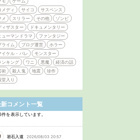
クモ
ゲーム
コメディ
サイコ
サスペンス
サメ
スリラー
その他
ゾンビ
ディザスター
ドキュメンタリー
ヒューマンドラマ
ファンタジー
プライム
ブログ運営
ホラー
マイケル・パレ
モンスター
ランキング
ワニ
悪魔
経済の話
芸術
殺人鬼
地震
珍作
殿堂入り
最新コメント一覧
6件を表示しています。
岩石入道
2026/08/03 20:57