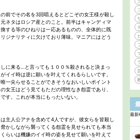
の前でその名を3回唱えるとどこぞの女王様が殺し
。元ネタはロシア産とのこと。前半はキャンディマ
転換する等のひねりは一応あるものの、全体的に既
オリジナリティに欠けており薄味。マニアにはどう
殺しに来る…と言っても１００％殺されると決まっ
嫌がイイ時は逆に願いを叶えてくれるらしいです。
で唯一尖らせることができそうなおいしいポイント
鏡の女王はどう見てもただの理性なき怨霊であり、
うです。これが本当にもったいない。
最新
は主人公アナを含めて4人ですが、彼女らを皆殺し
く脅かしながら襲ってくる怨霊を見せられても本当
人くらいは機嫌のイイ時の姿を見せて願いを叶えて