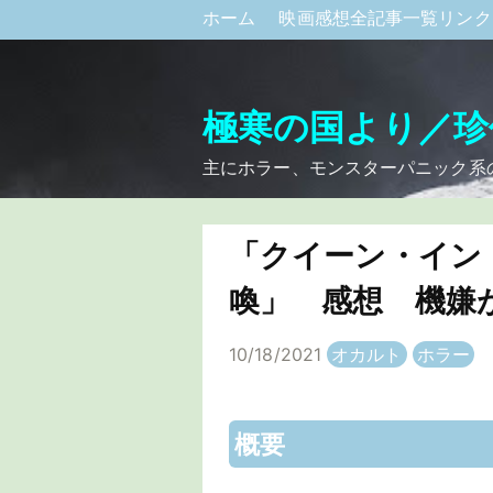
ホーム
映画感想全記事一覧リン
極寒の国より／珍
主にホラー、モンスターパニック系
「クイーン・イン
喚」 感想 機嫌
10/18/2021
オカルト
ホラー
概要