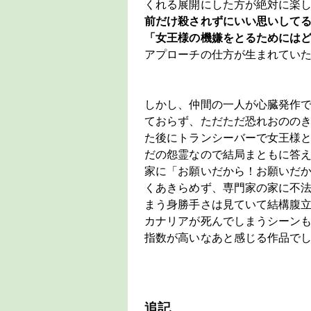
くれる展開にした方が絶対に楽
前だけ殺されずにいい思いして
「女王様の機嫌をとるためには
アプローチの仕方が生まれてい
しかし、仲間の一人が心臓発作
ておらず、ただただ恐れおのの
た後にトランシーバーで女王様
だの怨霊なので結局まともに答
家に「お願いだから！お願いだ
くあきらめず、専門家の家に不
まう身勝手さは見ていて結構腹
カナリアが死んでしまうシーン
指数が高いなあと感じる作品で
追記