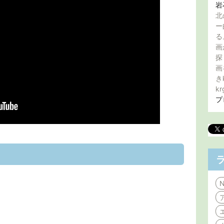
岩
北
ー
る
画
探
画
き
kr
プ
N