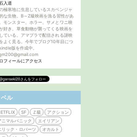
石入道
の極寒地に生息しているスカベンジャ
的な生物。B～Z級映画を漁る習性があ
。モンスター、ホラー、サメとワニ映
が好き。草食動物が襲ってくる映画を
している。アマプラで配信される謎映
をよく見る。今年でブログ10年目につ
kindle版を作成中。
gm200@gmail.com
ロフィールにアクセス
ラベル
ETFLIX
SF
Ｚ級
アクション
アニマルパニック
エイリアン
エリック・ロバーツ
オカルト