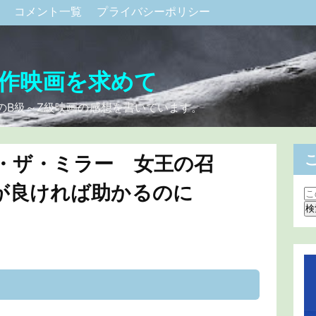
ク
コメント一覧
プライバシーポリシー
作映画を求めて
のB級～Z級映画の感想を書いています。
・ザ・ミラー 女王の召
が良ければ助かるのに