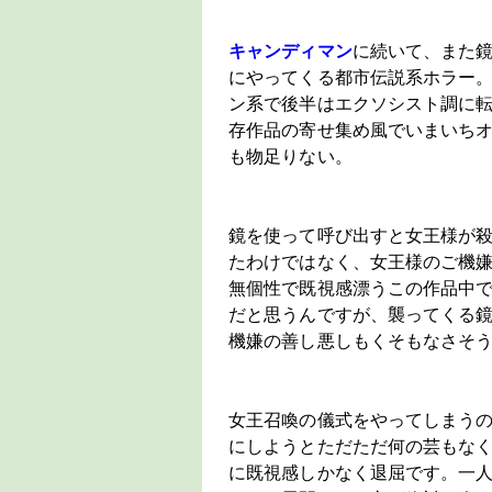
キャンディマン
に続いて、また鏡
にやってくる都市伝説系ホラー
ン系で後半はエクソシスト調に
存作品の寄せ集め風でいまいち
も物足りない。
鏡を使って呼び出すと女王様が
たわけではなく、女王様のご機
無個性で既視感漂うこの作品中
だと思うんですが、襲ってくる
機嫌の善し悪しもくそもなさそ
女王召喚の儀式をやってしまうの
にしようとただただ何の芸もな
に既視感しかなく退屈です。一