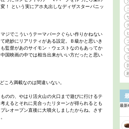
変！ という実にアホ丸出しなディザスターパニッ
らマジでこういうテーマパークぐらい作りかねない
いて絶妙にリアリティがある設定。Ｂ級かと思いき
かも監督があのサイモン・ウェストなのもあってか
た中国映画の中では相当出来がいい方だったと思い
どころ満載なのは間違いない。
たものの、やはり活火山の火口まで遊びに行けるテ
を考えるとそれに見合ったリターンが得られるとも
最新
合プレオープン直後に大噴火しましたからね。さす
よ。