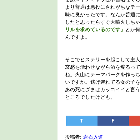
より普通は悪役にされがちなテ
味に良かったです。なんか普通
したと思ったらすぐ大噴火しち
リルを求めているのです」
とか
んですよ。
そこでヒステリーを起こして主
哀愁を漂わせながら酒を煽るっ
ね。火山にテーマパークを作っ
いですか。逃げ遅れてる女の子
あの死にざまはカッコイイと言
ところでしたけども。
T
F
投稿者:
岩石入道