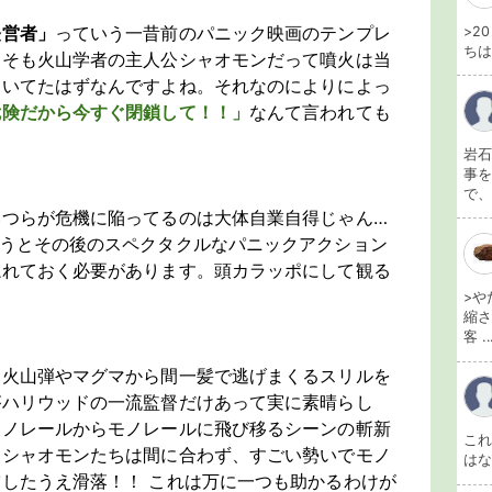
経営者」
っていう一昔前のパニック映画のテンプレ
>2
ちは
もそも火山学者の主人公シャオモンだって噴火は当
働いてたはずなんですよね。それなのによりによっ
危険だから今すぐ閉鎖して！！」
なんて言われても
。
岩石
事を
で、
いつらが危機に陥ってるのは大体自業自得じゃん…
まうとその後のスペクタクルなパニックアクション
忘れておく必要があります。頭カラッポにして観る
>や
縮さ
客 ..
る火山弾やマグマから間一髪で逃げまくるスリルを
がハリウッドの一流監督だけあって実に素晴らし
モノレールからモノレールに飛び移るシーンの斬新
こ
しシャオモンたちは間に合わず、すごい勢いでモノ
は
したうえ滑落！！ これは万に一つも助かるわけが