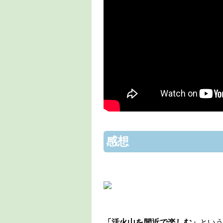
感想
「活火山を間近で楽しむ」
とい