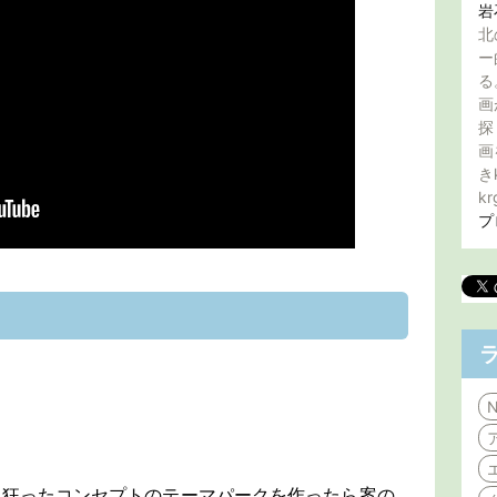
岩
北
ー
る
画
探
画
き
kr
プ
N
う狂ったコンセプトのテーマパークを作ったら案の