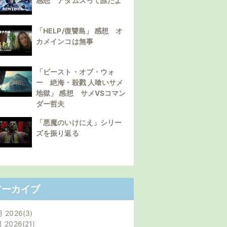
感想 アダムスって誰だよ
「HELP/復讐島」 感想 オ
カメインコは無事
「ビースト・オブ・ウォ
ー 絶海・殺戮 人喰いサメ
地獄」 感想 サメVSコマン
ダー哲夫
「悪魔のいけにえ」シリー
ズを振り返る
アーカイブ
月 2026
3
月 2026
21