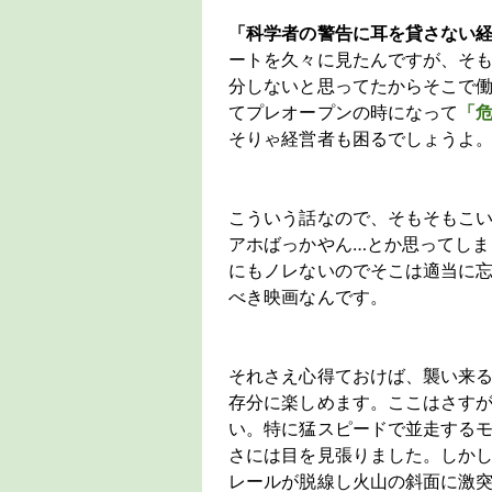
「科学者の警告に耳を貸さない
ートを久々に見たんですが、そ
分しないと思ってたからそこで
てプレオープンの時になって
「
そりゃ経営者も困るでしょうよ
こういう話なので、そもそもこ
アホばっかやん…とか思ってし
にもノレないのでそこは適当に
べき映画なんです。
それさえ心得ておけば、襲い来
存分に楽しめます。ここはさす
い。特に猛スピードで並走する
さには目を見張りました。しか
レールが脱線し火山の斜面に激突