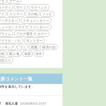
クモ
ゲーム
コメディ
サイコ
サスペンス
サメ
スリラー
その他
ゾンビ
ディザスター
ドキュメンタリー
ヒューマンドラマ
ファンタジー
プライム
ブログ運営
ホラー
マイケル・パレ
モンスター
ランキング
ワニ
悪魔
経済の話
芸術
殺人鬼
地震
珍作
殿堂入り
最新コメント一覧
6件を表示しています。
岩石入道
2026/08/03 20:57