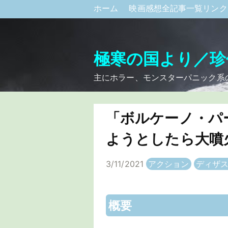
ホーム
映画感想全記事一覧リン
極寒の国より／珍
主にホラー、モンスターパニック系
「ボルケーノ・パ
ようとしたら大噴
3/11/2021
アクション
ディザ
概要