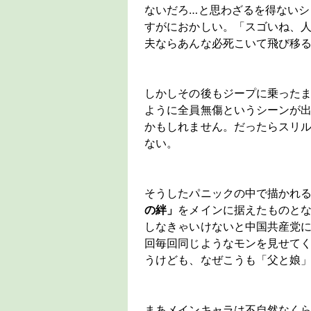
ないだろ…と思わざるを得ない
すがにおかしい。「スゴいね、
夫ならあんな必死こいて飛び移
しかしその後もジープに乗った
ように全員無傷というシーンが
かもしれません。だったらスリ
ない。
そうしたパニックの中で描かれ
の絆」
をメインに据えたものと
しなきゃいけないと中国共産党に
回毎回同じようなモンを見せて
うけども、なぜこうも「父と娘
まあメインキャラは不自然なく