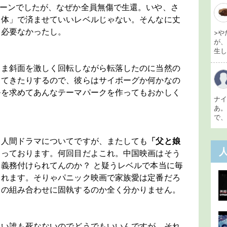
シーンでしたが、なぜか全員無傷で生還。いや、さ
人体」で済ませていいレベルじゃない。そんなに丈
る必要なかったし。
>や
が
生し 
まま斜面を激しく回転しながら転落したのに当然の
出てきたりするので、彼らはサイボーグか何かなの
ルを求めてあんなテーマパークを作ってもおかしく
ナ
あ
で、
る人間ドラマについてですが、またしても
「父と娘
なっております。何回目だよこれ。中国映画はそう
義務付けられてんのか？ と疑うレベルで本当に毎
くれます。そりゃパニック映画で家族愛は定番だろ
」の組み合わせに固執するのか全く分かりません。
らい誰も死なないのでどうでもいいんですが、それ