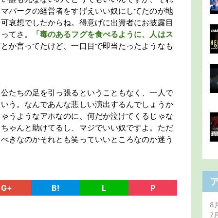
ーマパークの経営者をすげえいい奴にしてたのが地
に可哀想でしたからね。得意げに出資者にお披露目
ゃってさ。
「毒のあるフグを食べるように、人はス
何とか言ってたけど、一口目で即当たったようなも
人公たちの足を引っ張るということもなく、一人で
ていう。なんであんな悲しい演出するんでしょうか
ちゃうようなアホなのに、何だか泣けてくるじゃな
をちゃんと助けてるし、マジでいい奴ですよ。ただ
うべきなのかそれとも笑っていいところなのか迷う
G+
B!
L
P
8
7