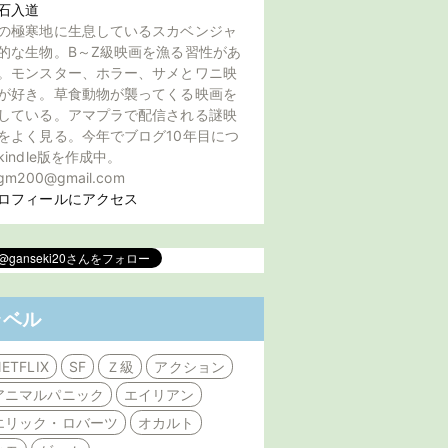
石入道
の極寒地に生息しているスカベンジャ
的な生物。B～Z級映画を漁る習性があ
。モンスター、ホラー、サメとワニ映
が好き。草食動物が襲ってくる映画を
している。アマプラで配信される謎映
をよく見る。今年でブログ10年目につ
kindle版を作成中。
gm200@gmail.com
ロフィールにアクセス
ラベル
ETFLIX
SF
Ｚ級
アクション
アニマルパニック
エイリアン
エリック・ロバーツ
オカルト