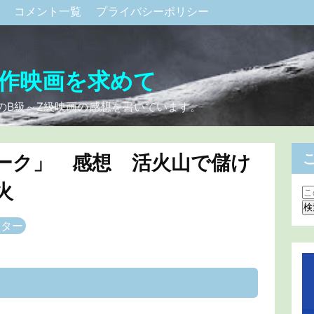
ク
コメント一覧
プライバシーポリシー
作映画を求めて
のB級～Z級映画の感想を書いています。
ーク」 感想 活火山で儲け
火
スター