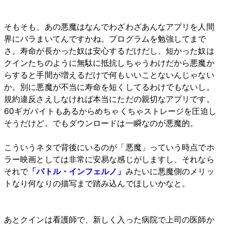
そもそも、あの悪魔はなんでわざわざあんなアプリを人間
界にバラまいてんですかね。プログラムを勉強してまで
さ。寿命が長かった奴は安心するだけだし、短かった奴は
クインたちのように無駄に抵抗しちゃうわけだから悪魔か
らすると手間が増えるだけで何もいいことないんじゃない
か。別に悪魔が不当に寿命を短くしてるわけでもないし。
規約違反さえしなければ本当にただの親切なアプリです。
60ギガバイトもあるからめちゃくちゃストレージを圧迫し
そうだけど。でもダウンロードは一瞬なのが悪魔的。
こういうネタで背後にいるのが「悪魔」っていう時点でホ
ラー映画としては非常に安易な感じがしますし、それなら
それで
「バトル・インフェルノ」
みたいに悪魔側のメリッ
トなり何なりの描写まで踏み込んでほしいかなと。
あとクインは看護師で、新しく入った病院で上司の医師か