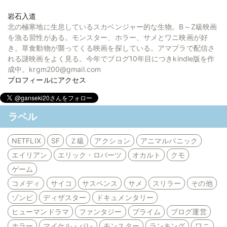
岩石入道
北の極寒地に生息しているスカベンジャー的な生物。B～Z級映画
を漁る習性がある。モンスター、ホラー、サメとワニ映画が好
き。草食動物が襲ってくる映画を探している。アマプラで配信さ
れる謎映画をよく見る。今年でブログ10年目につきkindle版を作
成中。krgm200@gmail.com
プロフィールにアクセス
ラベル
NETFLIX
SF
Ｚ級
アクション
アニマルパニック
エイリアン
エリック・ロバーツ
オカルト
クモ
ゲーム
コメディ
サイコ
サスペンス
サメ
スリラー
その他
ゾンビ
ディザスター
ドキュメンタリー
ヒューマンドラマ
ファンタジー
プライム
ブログ運営
ホラー
マイケル・パレ
モンスター
ランキング
ワニ