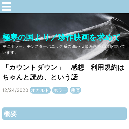
極寒の国より／珍作映画を求めて
主にホラー、モンスターパニック系のB級～Z級映画の感想を書いて
います。
「カウントダウン」 感想 利用規約は
ちゃんと読め、という話
12/24/2020
オカルト
ホラー
悪魔
概要