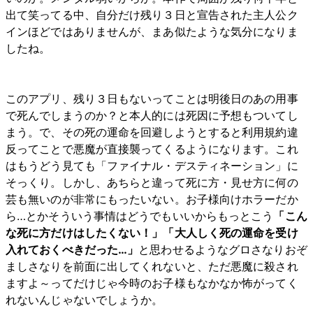
出て笑ってる中、自分だけ残り３日と宣告された主人公ク
インほどではありませんが、まあ似たような気分になりま
したね。
このアプリ、残り３日もないってことは明後日のあの用事
で死んでしまうのか？と本人的には死因に予想もついてし
まう。で、その死の運命を回避しようとすると利用規約違
反ってことで悪魔が直接襲ってくるようになります。これ
はもうどう見ても「ファイナル・デスティネーション」に
そっくり。しかし、あちらと違って死に方・見せ方に何の
芸も無いのが非常にもったいない。お子様向けホラーだか
ら…とかそういう事情はどうでもいいからもっとこう
「こん
な死に方だけはしたくない！」「大人しく死の運命を受け
入れておくべきだった…」
と思わせるようなグロさなりおぞ
ましさなりを前面に出してくれないと、ただ悪魔に殺され
ますよ～ってだけじゃ今時のお子様もなかなか怖がってく
れないんじゃないでしょうか。