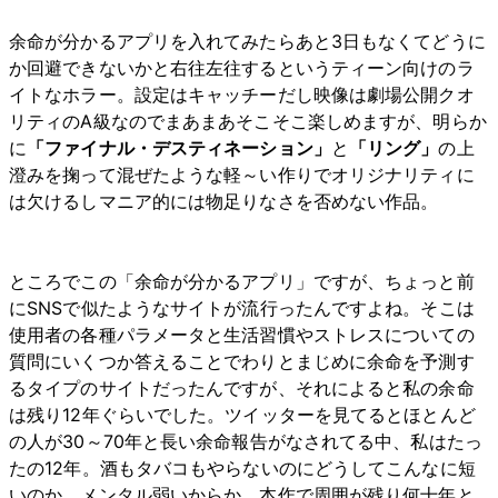
余命が分かるアプリを入れてみたらあと3日もなくてどうに
か回避できないかと右往左往するというティーン向けのラ
イトなホラー。設定はキャッチーだし映像は劇場公開クオ
リティのA級なのでまあまあそこそこ楽しめますが、明らか
に
「ファイナル・デスティネーション」
と
「リング」
の上
澄みを掬って混ぜたような軽～い作りでオリジナリティに
は欠けるしマニア的には物足りなさを否めない作品。
ところでこの「余命が分かるアプリ」ですが、ちょっと前
にSNSで似たようなサイトが流行ったんですよね。そこは
使用者の各種パラメータと生活習慣やストレスについての
質問にいくつか答えることでわりとまじめに余命を予測す
るタイプのサイトだったんですが、それによると私の余命
は残り12年ぐらいでした。ツイッターを見てるとほとんど
の人が30～70年と長い余命報告がなされてる中、私はたっ
たの12年。酒もタバコもやらないのにどうしてこんなに短
いのか。メンタル弱いからか。本作で周囲が残り何十年と