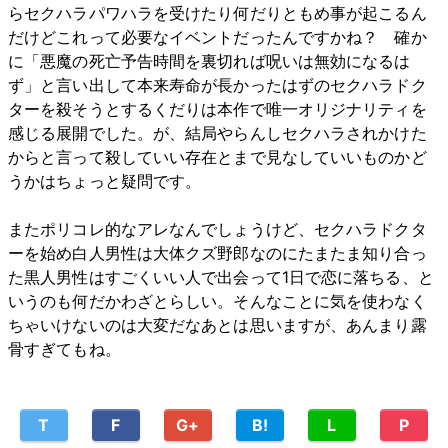
らセクハラパワハラを受けたり何だりともめ事が起こるん
だけどこれって必要なイベントだったんですかね？ 確か
に「悪魔の死亡予告時間を裏切れば呪いは無効になるは
ず」と言い出して本来寿命が長かったはずのセクハラドク
ターを殺そうとするくだりは本作で唯一オリジナリティを
感じる展開でした。が、結局やらんしセクハラされかけた
からと言って殺していい存在とまで見なしていいものかど
うかはちょっと疑問です。
またポリコレ的なアレなんでしょうけど、セクハラドクタ
ーを始め白人男性は大体クズ野郎なのにたまたま知り合っ
た黒人男性はすごくいい人で出会って1日で恋に落ちる、と
いうのも何だかわざとらしい。そんなことに気を使わなく
ちゃいけないのは大変だなあとは思いますが、あんまり露
骨すぎてもね。
T
F
G+
B!
L
P