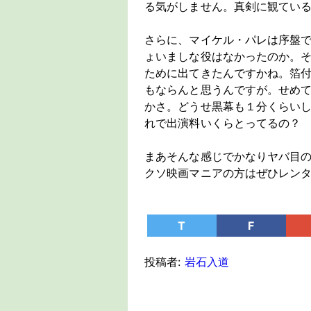
る気がしません。真剣に観てい
さらに、マイケル・パレは序盤
ょいましな役はなかったのか。
ために出てきたんですかね。箔
もならんと思うんですが。せめ
かさ。どうせ黒幕も１分くらい
れで出演料いくらとってるの？
まあそんな感じでかなりヤバ目
クソ映画マニアの方はぜひレン
T
F
投稿者:
岩石入道