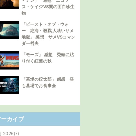
ィアン」 感想 ニコラ
ス・ケイジVS闇の面白珍生
物
「ビースト・オブ・ウォ
ー 絶海・殺戮 人喰いサメ
地獄」 感想 サメVSコマン
ダー哲夫
「モーズ」 感想 禿頭に貼
り付く紅葉の秋
「墓場の鮫太郎」 感想 昼
も墓場でお食事会
アーカイブ
月 2026
7