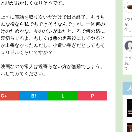
ると頭がおかしくなりそうです。
で上司に電話を取り次いだだけで出番終了。もうち
>や
そんな役なら私でもできそうなんですが。一体何の
が
生し 
付けのためかな。今のパレが出たところで何の箔に
て裏切らせろよ。もしくは悪の黒幕役にしてやると
しか出番なかったんだし。小遣い稼ぎだとしてもそ
 ５０ドルくらいですか？
ナ
あ
の映画なので常人は近寄らない方が無難でしょう。
で、
タルしてみてください。
G+
B!
L
P