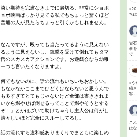
の淡い期待を完膚なきまでに裏切る、非常にショボ
>2
ちは
ショボ映画ばっかり見てる私でもちょっと驚くほど
で普通の人が見たらちょっと引くかもしれません。
岩石
ずなんですが、殴っても当たってるように見えない
事を
てるように見えないし、銃撃を受けて倒れてもタマ
で、
驚愕のスカスカアクションです。お遊戯会なら幼稚
の一つも言いたくなりますよ。
も何でもないのに、話の流れもいちいちおかしい。
>や
てもなかなかここまでひどくはならないと思うんで
縮さ
客 ..
にも多すぎてとてもじゃないけど全部は書ききれま
弱いから燃やせば倒せるってことで燃やそうとする
だぞ！」とかほざいて助けちゃうし主人公は何がし
は清々しいほど完全にスルーしてるし。
こ
は
会話の流れすら違和感ありまくりでまともに楽しめ