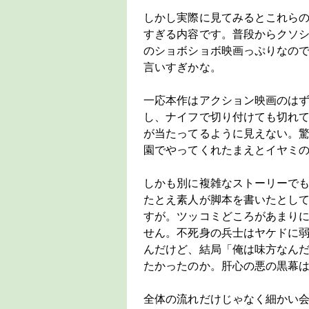
しかし実際に見てみるとこれら
すぎる内容です。普段からクソ
のショボショボ映画っぷりなの
言いすぎかな。
一応本作はアクション映画のは
し、ナイフで切り付けても切れ
が当たってるように見えない。
園でやってくれたまえとイヤミ
しかも別に複雑なストーリーで
たとえ素人が脚本を書いたとし
すが。ツッコミどころがあまり
せん。不死身の兵士はヤケドに
んだけど、結局「俺は味方なん
たかったのか。肝心の悪の黒幕
全体の流れだけじゃなく細かい