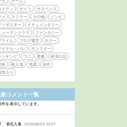
クモ
ゲーム
コメディ
サイコ
サスペンス
サメ
スリラー
その他
ゾンビ
ディザスター
ドキュメンタリー
ヒューマンドラマ
ファンタジー
プライム
ブログ運営
ホラー
マイケル・パレ
モンスター
ランキング
ワニ
悪魔
経済の話
芸術
殺人鬼
地震
珍作
殿堂入り
最新コメント一覧
6件を表示しています。
岩石入道
2026/08/03 20:57