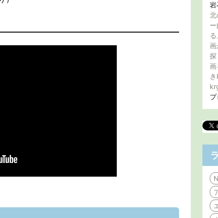
岩
北
ー
る
画
探
画
き
kr
プ
N