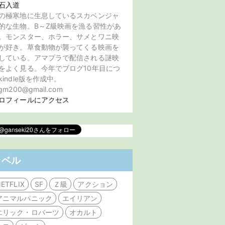
石入道
の極寒地に生息しているスカベンジャ
的な生物。B～Z級映画を漁る習性があ
。モンスター、ホラー、サメとワニ映
が好き。草食動物が襲ってくる映画を
している。アマプラで配信される謎映
をよく見る。今年でブログ10年目につ
kindle版を作成中。
gm200@gmail.com
ロフィールにアクセス
ラベル
ETFLIX
SF
Ｚ級
アクション
アニマルパニック
エイリアン
エリック・ロバーツ
オカルト