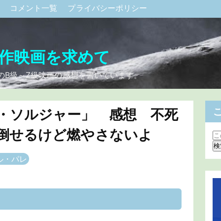
ク
コメント一覧
プライバシーポリシー
作映画を求めて
のB級～Z級映画の感想を書いています。
・ソルジャー」 感想 不死
倒せるけど燃やさないよ
ル・パレ