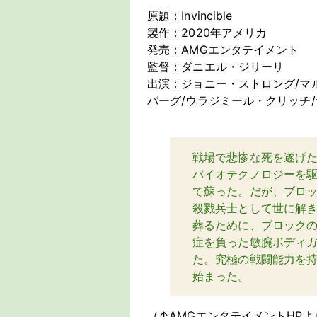
原題：Invincible
製作：2020年アメリカ
発売：AMGエンタテイメント
監督：ダニエル・ジリーリ
出演：ジョニー・ストロング/マ
バーグ/ウラジミール・クリッチ
戦場で悲惨な死を遂げ
バイオテクノロジーを
て蘇った。だが、ブロ
殺戮兵士として世に解
葬るために、ブロック
症を負った敏腕ボディ
た。究極の戦闘能力を
始まった。
（↑AMGエンタテイメントHPよ