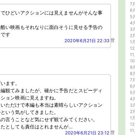
7
6
までひどいアクションには見えませんがそんな事
5
4
な酷い映画もそれなりに面白そうに見せる予告の
3
りです
2
2020年6月21日 22:33
1
12
11
1
9
8
7
ざいます。
6
告編観てみましたが、確かに予告だとスピーディ
5
クション映画に見えますね。
4
ていただけで本編も本当は素晴らしいアクション
3
2
かという気がしてきました。
1
私の言うことなど気にせず観てみてください。
12
ったとしても責任はとれませんが…
11
2020年6月21日 23:12