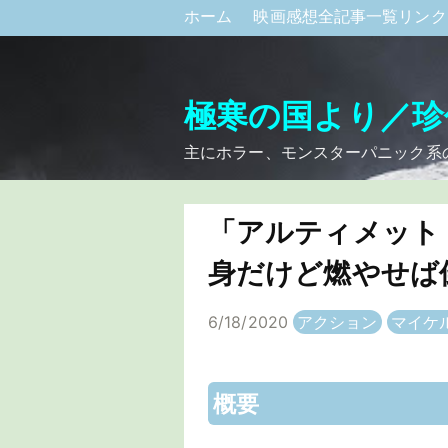
ホーム
映画感想全記事一覧リン
極寒の国より／珍
主にホラー、モンスターパニック系
「アルティメット
身だけど燃やせば
6/18/2020
アクション
マイケ
概要