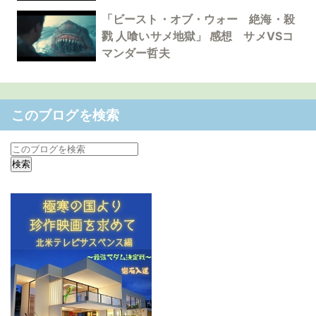
「ビースト・オブ・ウォー 絶海・殺
戮 人喰いサメ地獄」 感想 サメVSコ
マンダー哲夫
このブログを検索