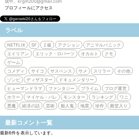
成中。krgm200@gmail.com
プロフィールにアクセス
ラベル
NETFLIX
SF
Ｚ級
アクション
アニマルパニック
エイリアン
エリック・ロバーツ
オカルト
クモ
ゲーム
コメディ
サイコ
サスペンス
サメ
スリラー
その他
ゾンビ
ディザスター
ドキュメンタリー
ヒューマンドラマ
ファンタジー
プライム
ブログ運営
ホラー
マイケル・パレ
モンスター
ランキング
ワニ
悪魔
経済の話
芸術
殺人鬼
地震
珍作
殿堂入り
最新コメント一覧
最新6件を表示しています。