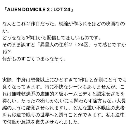
「ALIEN DOMICILE 2 : LOT 24」
なんとこれ２作目だった。続編が作られるほどの映画なの
か。
どうせなら1作目から配信してほしいものです。
そのまま訳すと「異星人の住所２：24区」って感じですか
ね？
何かものすごくつまらなそう。
実際、中身は想像以上にひどすぎて1作目とか別にどうでも
良くなってきます。特に不快なシーンもありませんが。こ
れは無味乾燥系の虚無的Ｚ級ホームビデオと認定せざるを
得ない。たった73分しかないにも関わらず途方もない大長
編のように錯覚させられますし、どんな重い不眠症の患者
をも秒速で眠りの世界へと誘うことができます。私も途中
で何度か意識を喪失させられました。