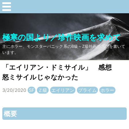
極寒の国より／珍作映画を求めて
主にホラー、モンスターパニック系のB級～Z級映画の感想を書いて
います。
「エイリアン・ドミサイル」 感想
怒ミサイルじゃなかった
3/20/2020
SF
Ｚ級
エイリアン
プライム
ホラー
概要