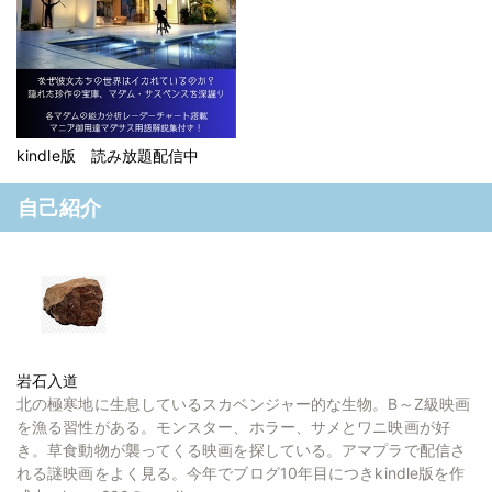
kindle版 読み放題配信中
自己紹介
岩石入道
北の極寒地に生息しているスカベンジャー的な生物。B～Z級映画
を漁る習性がある。モンスター、ホラー、サメとワニ映画が好
き。草食動物が襲ってくる映画を探している。アマプラで配信さ
れる謎映画をよく見る。今年でブログ10年目につきkindle版を作