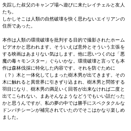
失踪した叔父のキャンプ場へ遊びに来たレイチェルと友人
たち。
しかしそこは人類の自然破壊を快く思わないエイリアンの
住所であった。
本作は人類の環境破壊を批判する目的で撮影されたホーム
ビデオかと思われます。そういえば意外とそういう主張を
する映画はあまりない気はします。他に思いつくのは「悪
魔の毒々モンスター」ぐらいかな。環境破壊と言っても本
作は森林伐採に特化した内容です。それを防ぐために
（？）木と一体化してしまった樹木男が出てきます。その
木に触れると異世界に引きずり込まれ、樹木男と問答する
羽目になり、樹木男の満足いく回答が出来なければ二度と
出てこられない。まあそんなようなどうでもいい話だった
かと思うんですが、私の夢の中では勝手にスペクタクルな
ドンパチシーンが補完されていたのでそこはかなり楽しめ
ました。