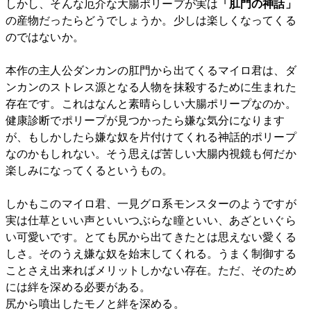
しかし、そんな厄介な大腸ポリープが実は
「肛門の神話」
の産物だったらどうでしょうか。少しは楽しくなってくる
のではないか。
本作の主人公ダンカンの肛門から出てくるマイロ君は、ダ
ンカンのストレス源となる人物を抹殺するために生まれた
存在です。これはなんと素晴らしい大腸ポリープなのか。
健康診断でポリープが見つかったら嫌な気分になります
が、もしかしたら嫌な奴を片付けてくれる神話的ポリープ
なのかもしれない。そう思えば苦しい大腸内視鏡も何だか
楽しみになってくるというもの。
しかもこのマイロ君、一見グロ系モンスターのようですが
実は仕草といい声といいつぶらな瞳といい、あざといぐら
い可愛いです。とても尻から出てきたとは思えない愛くる
しさ。そのうえ嫌な奴を始末してくれる。うまく制御する
ことさえ出来ればメリットしかない存在。ただ、そのため
には絆を深める必要がある。
尻から噴出したモノと絆を深める。