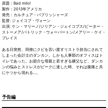
原題：Bad milo!
製作：2013年アメリカ
発売：カルチュア・パブリッシャーズ
監督: ジェイコブ・ヴォーン
出演: ケン・マリーノ/ジリアン・ジェイコブス/ピーター・
ストーメア/パトリック・ウォーバートン/メアリー・ケイ・
プレイス
ある日突然、同僚にクビを言い渡すリストラ担当にされて
しまった会計士のダンカン。しかも人事部のオフィスはト
イレであった。お節介な母親と若すぎる継父など、ダンカ
ンの悩みとストレスがピークに達した時、それは腹痛と共
にケツから現れる…。
予告編