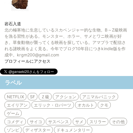
岩石入道
北の極寒地に生息しているスカベンジャー的な生物。B～Z級映画
を漁る習性がある。モンスター、ホラー、サメとワニ映画が好
き。草食動物が襲ってくる映画を探している。アマプラで配信さ
れる謎映画をよく見る。今年でブログ10年目につきkindle版を作
成中。krgm200@gmail.com
プロフィールにアクセス
ラベル
NETFLIX
SF
Ｚ級
アクション
アニマルパニック
エイリアン
エリック・ロバーツ
オカルト
クモ
ゲーム
コメディ
サイコ
サスペンス
サメ
スリラー
その他
ゾンビ
ディザスター
ドキュメンタリー