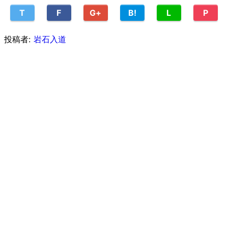
T
F
G+
B!
L
P
投稿者:
岩石入道