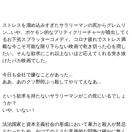
ストレスを溜め込みすぎたサラリーマンの尻からグレムリ
ン…いや、ポケモン的なプリティクリーチャーが噴出してく
るお下劣スプラッターコメディ。コロナ疲れでストレス満
載な今こそ可能な限り下らない映画で乾き切った心を潤し
たい。そんな欲求にこれ以上ないほど応えてくれる突き抜
けたバカ映画でした。
今日も会社で嫌なことがあった…
ああ、あのクソ野郎ぶっ殺してやりてえなあ…
という欲求を持たないサラリーマンがこの世にいるでしょ
うか？
いや、いない！
法治国家と資本主義社会の形成において暴力と殺人が禁忌
となったため、かつてのような直接的な闘争は確かに無く