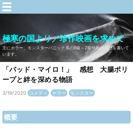
極寒の国より／珍作映画を求めて
主にホラー、モンスターパニック系のB級～Z級映画の感想を書いて
います。
「バッド・マイロ！」 感想 大腸ポリ
ープと絆を深める物語
3/19/2020
コメディ
ホラー
モンスター
概要