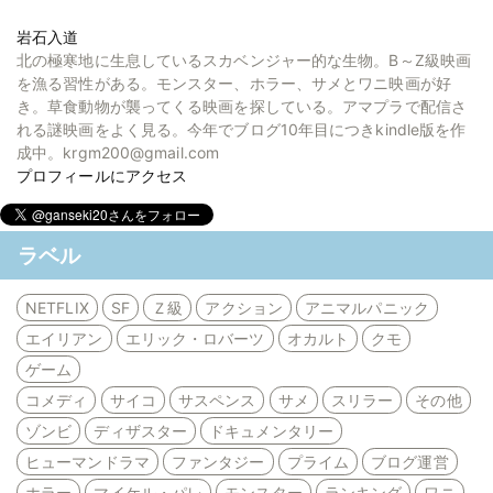
岩石入道
北の極寒地に生息しているスカベンジャー的な生物。B～Z級映画
を漁る習性がある。モンスター、ホラー、サメとワニ映画が好
き。草食動物が襲ってくる映画を探している。アマプラで配信さ
れる謎映画をよく見る。今年でブログ10年目につきkindle版を作
成中。krgm200@gmail.com
プロフィールにアクセス
ラベル
NETFLIX
SF
Ｚ級
アクション
アニマルパニック
エイリアン
エリック・ロバーツ
オカルト
クモ
ゲーム
コメディ
サイコ
サスペンス
サメ
スリラー
その他
ゾンビ
ディザスター
ドキュメンタリー
ヒューマンドラマ
ファンタジー
プライム
ブログ運営
ホラー
マイケル・パレ
モンスター
ランキング
ワニ