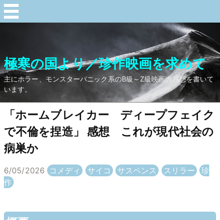
極寒の国より／珍作映画を求めて
主にホラー、モンスターパニック系のB級～Z級映画の感想を書いて
います。
「ホームブレイカー ディープフェイク
で不倫を捏造」 感想 これが現代社会の
病巣か
6/05/2026
コメディ
サイコ
サスペンス
スリラー
珍
作