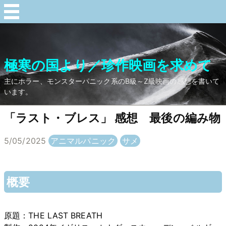
極寒の国より／珍作映画を求めて
主にホラー、モンスターパニック系のB級～Z級映画の感想を書いて
います。
「ラスト・ブレス」 感想 最後の編み物
5/05/2025
アニマルパニック
サメ
概要
原題：THE LAST BREATH