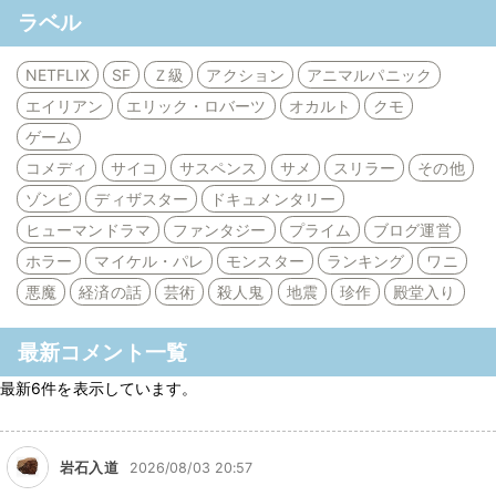
ラベル
NETFLIX
SF
Ｚ級
アクション
アニマルパニック
エイリアン
エリック・ロバーツ
オカルト
クモ
ゲーム
コメディ
サイコ
サスペンス
サメ
スリラー
その他
ゾンビ
ディザスター
ドキュメンタリー
ヒューマンドラマ
ファンタジー
プライム
ブログ運営
ホラー
マイケル・パレ
モンスター
ランキング
ワニ
悪魔
経済の話
芸術
殺人鬼
地震
珍作
殿堂入り
最新コメント一覧
最新6件を表示しています。
岩石入道
2026/08/03 20:57