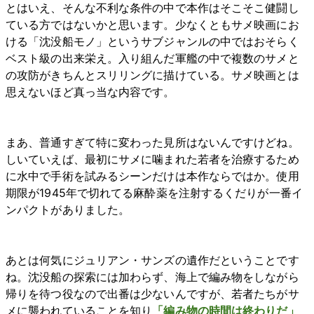
とはいえ、そんな不利な条件の中で本作はそこそこ健闘し
ている方ではないかと思います。少なくともサメ映画にお
ける「沈没船モノ」というサブジャンルの中ではおそらく
ベスト級の出来栄え。入り組んだ軍艦の中で複数のサメと
の攻防がきちんとスリリングに描けている。サメ映画とは
思えないほど真っ当な内容です。
まあ、普通すぎて特に変わった見所はないんですけどね。
しいていえば、最初にサメに噛まれた若者を治療するため
に水中で手術を試みるシーンだけは本作ならではか。使用
期限が1945年で切れてる麻酔薬を注射するくだりが一番イ
ンパクトがありました。
あとは何気にジュリアン・サンズの遺作だということです
ね。沈没船の探索には加わらず、海上で編み物をしながら
帰りを待つ役なので出番は少ないんですが、若者たちがサ
メに襲われていることを知り
「編み物の時間は終わりだ」