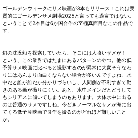
ゴールデンウィークにサメ映画が3本もリリース！これは実
質的にゴールデンサメ劇場2025と言っても過言ではない。
ということで2本目は6か国合作の至極真面目なこの作品で
す。
幻の沈没船を探索していたら、そこには人喰いザメが！
という、この業界ではたまにあるパターンのやつ。他の低
予算サメ映画に比べると撮影するのが異常に大変そうなわ
りにはあんまり面白くならない場合が多いんですよね。水
中だと誰が誰だか分かりづらいし、人間側が不利すぎて動
きのある画が撮りにくい。あと、水中メインだとどうして
もシリアスに傾いてしまうのもあります。大体水中に出る
のは普通のサメですしね。今どきノーマルなサメが海に出
てくる低予算映画で良作を撮るのがどれほど難しいこと
か。