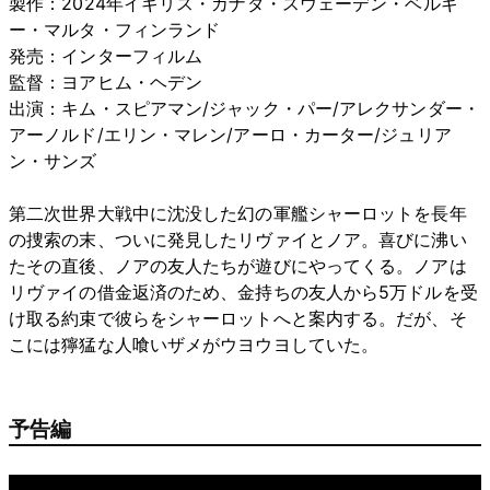
製作：2024年イギリス・カナダ・スウェーデン・ベルギ
ー・マルタ・フィンランド
発売：インターフィルム
監督：ヨアヒム・ヘデン
出演：キム・スピアマン/ジャック・パー/アレクサンダー・
アーノルド/エリン・マレン/アーロ・カーター/ジュリア
ン・サンズ
第二次世界大戦中に沈没した幻の軍艦シャーロットを長年
の捜索の末、ついに発見したリヴァイとノア。喜びに沸い
たその直後、ノアの友人たちが遊びにやってくる。ノアは
リヴァイの借金返済のため、金持ちの友人から5万ドルを受
け取る約束で彼らをシャーロットへと案内する。だが、そ
こには獰猛な人喰いザメがウヨウヨしていた。
予告編