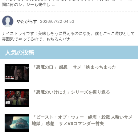
間に何のシナジーも発生し ...
やたがらす
2026/07/22 04:53
ナイストライです！美味しそうに見えるのになあ。僕もごっこ遊びとして
雰囲気でやってるので、もちろんバナ ...
人気の投稿
「悪魔の口」 感想 サメ「挟まっちまった」
「悪魔のいけにえ」シリーズを振り返る
「ビースト・オブ・ウォー 絶海・殺戮 人喰いサメ
地獄」 感想 サメVSコマンダー哲夫