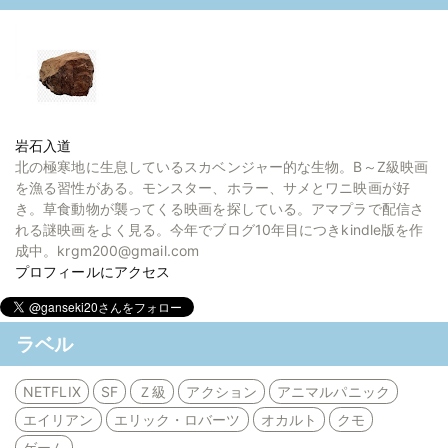
岩石入道
北の極寒地に生息しているスカベンジャー的な生物。B～Z級映画
を漁る習性がある。モンスター、ホラー、サメとワニ映画が好
き。草食動物が襲ってくる映画を探している。アマプラで配信さ
れる謎映画をよく見る。今年でブログ10年目につきkindle版を作
成中。krgm200@gmail.com
プロフィールにアクセス
ラベル
NETFLIX
SF
Ｚ級
アクション
アニマルパニック
エイリアン
エリック・ロバーツ
オカルト
クモ
ゲーム