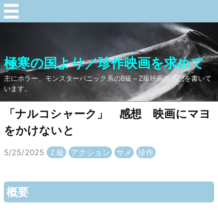
極寒の国より／珍作映画を求めて
主にホラー、モンスターパニック系のB級～Z級映画の感想を書いて
います。
「ナルコシャーク」 感想 映画にマヨ
をかけないと
5/25/2025
Ｚ級
アクション
サメ
珍作
概要