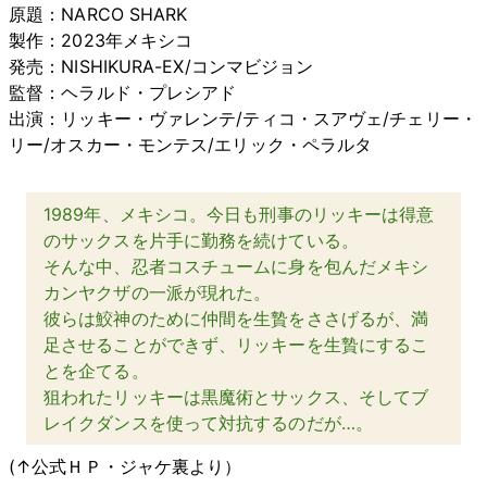
原題：NARCO SHARK
製作：2023年メキシコ
発売：NISHIKURA-EX/コンマビジョン
監督：ヘラルド・プレシアド
出演：リッキー・ヴァレンテ/ティコ・スアヴェ/チェリー・
リー/オスカー・モンテス/エリック・ペラルタ
1989年、メキシコ。今日も刑事のリッキーは得意
のサックスを片手に勤務を続けている。
そんな中、忍者コスチュームに身を包んだメキシ
カンヤクザの一派が現れた。
彼らは鮫神のために仲間を生贄をささげるが、満
足させることができず、リッキーを生贄にするこ
とを企てる。
狙われたリッキーは黒魔術とサックス、そしてブ
レイクダンスを使って対抗するのだが…。
(↑公式ＨＰ・ジャケ裏より）