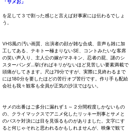
「サメお」
を足して３で割った感じと言えば好事家には伝わるでしょ
う。
VHS風の汚い画質、出演者の顔が雑な合成、音声も雑に加
工してある、テキトー極まりないSE、コントみたいな客席
の笑い声入り、主人公の嫁がマネキン、忍者の屁、謎のシ
スターパンダ…挙げればキリがないほど見苦しい要素満載で
頭痛がしてきます。尺は79分ですが、実際に見終わるまで
には180分を要したほどの苦行オブ苦行です。作り手も配給
会社も我々観客も全員が正気の沙汰ではない。
サメの出番はご多分に漏れず１～２分間程度しかないもの
の、クライマックスでアニメ化したリッキー刑事とサメと
のバスケ対決には目を見張るものがありました。文字にす
ると何じゃそれと思われるかもしれませんが、映像で観て