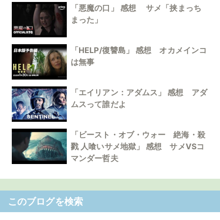
「悪魔の口」 感想 サメ「挟まっち
まった」
「HELP/復讐島」 感想 オカメインコ
は無事
「エイリアン：アダムス」 感想 アダ
ムスって誰だよ
「ビースト・オブ・ウォー 絶海・殺
戮 人喰いサメ地獄」 感想 サメVSコ
マンダー哲夫
このブログを検索