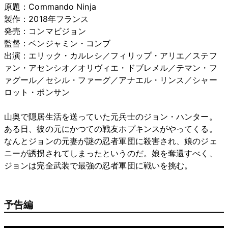
原題：Commando Ninja
製作：2018年フランス
発売：コンマビジョン
監督：ベンジャミン・コンブ
出演：エリック・カルレシ／フィリップ・アリエ／ステフ
ァン・アセンシオ／オリヴィエ・ドブレメル／テマン・フ
ァグール／セシル・ファーグ／アナエル・リンス／シャー
ロット・ポンサン
山奥で隠居生活を送っていた元兵士のジョン・ハンター。
ある日、彼の元にかつての戦友ホプキンスがやってくる。
なんとジョンの元妻が謎の忍者軍団に殺害され、娘のジェ
ニーが誘拐されてしまったというのだ。娘を奪還すべく、
ジョンは完全武装で最強の忍者軍団に戦いを挑む。
予告編