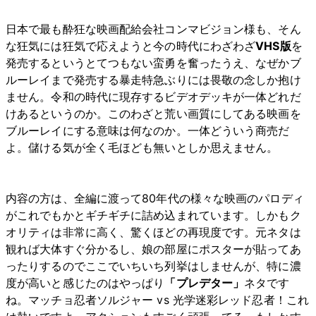
日本で最も酔狂な映画配給会社コンマビジョン様も、そん
な狂気には狂気で応えようと今の時代にわざわざ
VHS版
を
発売するというとてつもない蛮勇を奮ったうえ、なぜかブ
ルーレイまで発売する暴走特急ぶりには畏敬の念しか抱け
ません。令和の時代に現存するビデオデッキが一体どれだ
けあるというのか。このわざと荒い画質にしてある映画を
ブルーレイにする意味は何なのか。一体どういう商売だ
よ。儲ける気が全く毛ほども無いとしか思えません。
内容の方は、全編に渡って80年代の様々な映画のパロディ
がこれでもかとギチギチに詰め込まれています。しかもク
オリティは非常に高く、驚くほどの再現度です。元ネタは
観れば大体すぐ分かるし、娘の部屋にポスターが貼ってあ
ったりするのでここでいちいち列挙はしませんが、特に濃
度が高いと感じたのはやっぱり
「プレデター」
ネタです
ね。マッチョ忍者ソルジャー vs 光学迷彩レッド忍者！これ