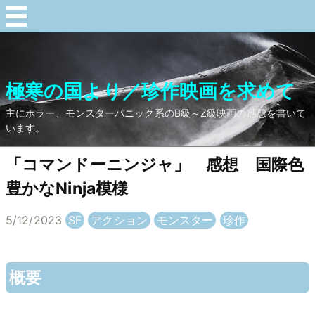
極寒の国より／珍作映画を求めて
主にホラー、モンスターパニック系のB級～Z級映画の感想を書いて
います。
「コマンドーニンジャ」 感想 国際色
豊かなNinja模様
5/12/2023
SF
アクション
モンスター
珍作
概要