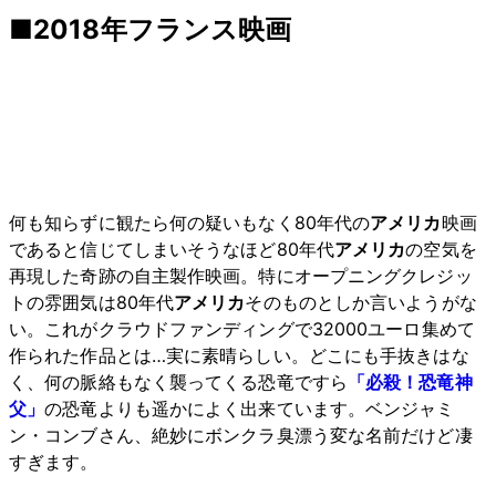
■2018年フランス映画
何も知らずに観たら何の疑いもなく80年代の
アメリカ
映画
であると信じてしまいそうなほど80年代
アメリカ
の空気を
再現した奇跡の自主製作映画。特にオープニングクレジッ
トの雰囲気は80年代
アメリカ
そのものとしか言いようがな
い。これがクラウドファンディングで32000ユーロ集めて
作られた作品とは…実に素晴らしい。どこにも手抜きはな
く、何の脈絡もなく襲ってくる恐竜ですら
「必殺！恐竜神
父」
の恐竜よりも遥かによく出来ています。ベンジャミ
ン・コンブさん、絶妙にボンクラ臭漂う変な名前だけど凄
すぎます。