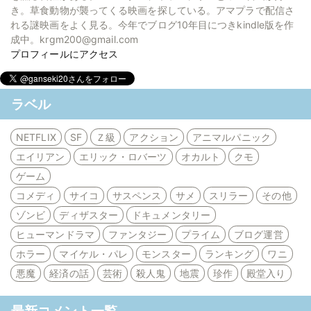
き。草食動物が襲ってくる映画を探している。アマプラで配信さ
れる謎映画をよく見る。今年でブログ10年目につきkindle版を作
成中。krgm200@gmail.com
プロフィールにアクセス
ラベル
NETFLIX
SF
Ｚ級
アクション
アニマルパニック
エイリアン
エリック・ロバーツ
オカルト
クモ
ゲーム
コメディ
サイコ
サスペンス
サメ
スリラー
その他
ゾンビ
ディザスター
ドキュメンタリー
ヒューマンドラマ
ファンタジー
プライム
ブログ運営
ホラー
マイケル・パレ
モンスター
ランキング
ワニ
悪魔
経済の話
芸術
殺人鬼
地震
珍作
殿堂入り