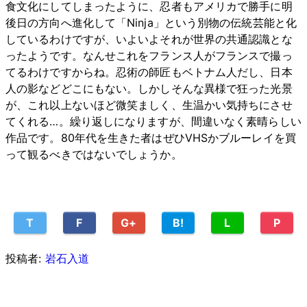
食文化にしてしまったように、忍者もアメリカで勝手に明
後日の方向へ進化して「Ninja」という別物の伝統芸能と化
しているわけですが、いよいよそれが世界の共通認識とな
ったようです。なんせこれをフランス人がフランスで撮っ
てるわけですからね。忍術の師匠もベトナム人だし、日本
人の影などどこにもない。しかしそんな異様で狂った光景
が、これ以上ないほど微笑ましく、生温かい気持ちにさせ
てくれる…。繰り返しになりますが、間違いなく素晴らしい
作品です。80年代を生きた者はぜひVHSかブルーレイを買
って観るべきではないでしょうか。
T
F
G+
B!
L
P
投稿者:
岩石入道