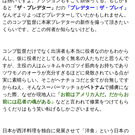
は熱いですよ。アクションもすごく頑張ってる。もしかす
ると
「ザ・プレデター」
だの
「プレデター：ザ・プレイ」
なんぞよりよっぽどプレデターしていたかもしれません。
このコンブ監督に本家プレデターの新作を撮って頂きたい
くらいです。どこの何者か知らないけども。
コンブ監督だけでなく出演者も本当に役者なのかもわから
んし、仮に役者だとしても全く無名の人たちだと思うんで
すが、主役の人はムッキムキのゴツイ筋肉をお持ちであり
ツワモノのオーラが充分すぎるほどに発散されている点が
実に素晴らしい。そこがヘナチョコだと全てが台無しです
からねえ。そんなスーパーマッチョが
ベトナム
で捕虜にな
った際、なぜか現地人に
「お前はアメリカ人だ。だからお
前には忍者の魂がある」
などと言われて修業をつけてもら
うくだりはもう笑い転げるしかございません。
日本が西洋料理を独自に発展させて「洋食」という日本の