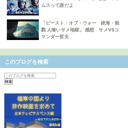
ムスって誰だよ
「ビースト・オブ・ウォー 絶海・殺
戮 人喰いサメ地獄」 感想 サメVSコ
マンダー哲夫
このブログを検索