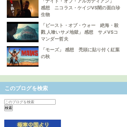
「ナイト・オブ・アルカディアン」
感想 ニコラス・ケイジVS闇の面白珍
生物
「ビースト・オブ・ウォー 絶海・殺
戮 人喰いサメ地獄」 感想 サメVSコ
マンダー哲夫
「モーズ」 感想 禿頭に貼り付く紅葉
の秋
このブログを検索