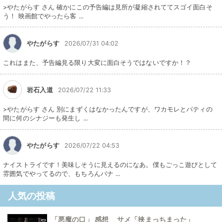
>やたがらす さん 確かにこの予告編は見所が凝縮されててスゴイ面白そ
う！ 映画館でやったら客 ...
やたがらす
2026/07/31 04:02
これはまた、予告編見る限り大変に面白そうではないですか！？
岩石入道
2026/07/22 11:33
>やたがらす さん 別にまずくはなかったんですが、ワカモレとパティの
間に何のシナジーも発生し ...
やたがらす
2026/07/22 04:53
ナイストライです！美味しそうに見えるのになあ。僕もごっこ遊びとして
雰囲気でやってるので、もちろんバナ ...
人気の投稿
「悪魔の口」 感想 サメ「挟まっちまった」