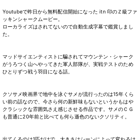
Youtubeで昨日から無料配信開始になった itn 印のＺ級ファ
ッキンシャークムービー。
ローカライズはされてないので自動生成字幕で鑑賞しまし
た。
マッドサイエンティストに騙されてマウンテン・シャーク
がうろつく山へやってきた軍人部隊が、実戦テストのため
ひとりずつ戦う羽目になる話。
クソサメ映画界で地中を泳ぐサメが流行ったのは15年くら
い前の話なので、今さら何の新鮮味もないというかもはや
クラシックな雰囲気さえ感じさせる作品です。サメのＣＧ
も普通に20年前と比べても何ら遜色のないクソリティ。
出てくるのは1匹だけで、大きさはシーンによって変わるけ