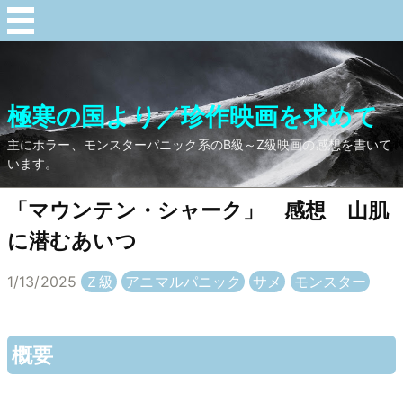
極寒の国より／珍作映画を求めて
主にホラー、モンスターパニック系のB級～Z級映画の感想を書いて
います。
「マウンテン・シャーク」 感想 山肌
に潜むあいつ
1/13/2025
Ｚ級
アニマルパニック
サメ
モンスター
概要