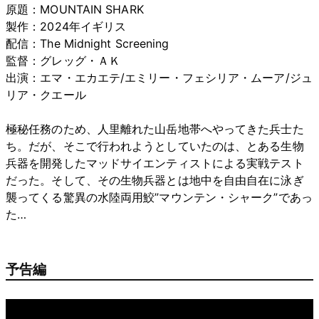
原題：MOUNTAIN SHARK
製作：2024年イギリス
配信：The Midnight Screening
監督：グレッグ・ＡＫ
出演：エマ・エカエテ/エミリー・フェシリア・ムーア/ジュ
リア・クエール
極秘任務のため、人里離れた山岳地帯へやってきた兵士た
ち。だが、そこで行われようとしていたのは、とある生物
兵器を開発したマッドサイエンティストによる実戦テスト
だった。そして、その生物兵器とは地中を自由自在に泳ぎ
襲ってくる驚異の水陸両用鮫”マウンテン・シャーク”であっ
た…
予告編