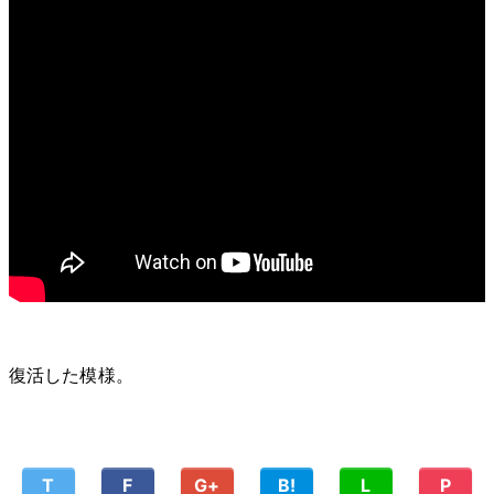
復活した模様。
T
F
G+
B!
L
P