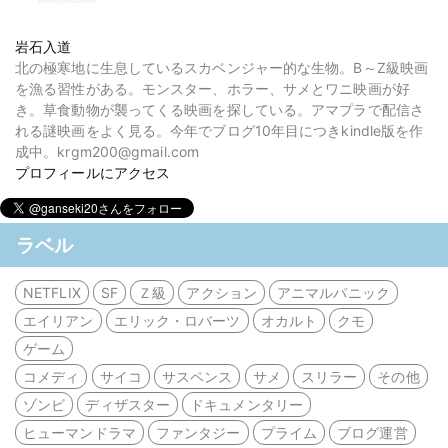
岩石入道
北の極寒地に生息しているスカベンジャー的な生物。B～Z級映画
を漁る習性がある。モンスター、ホラー、サメとワニ映画が好
き。草食動物が襲ってくる映画を探している。アマプラで配信さ
れる謎映画をよく見る。今年でブログ10年目につきkindle版を作
成中。krgm200@gmail.com
プロフィールにアクセス
ラベル
NETFLIX
SF
Ｚ級
アクション
アニマルパニック
エイリアン
エリック・ロバーツ
オカルト
クモ
ゲーム
コメディ
サイコ
サスペンス
サメ
スリラー
その他
ゾンビ
ディザスター
ドキュメンタリー
ヒューマンドラマ
ファンタジー
プライム
ブログ運営