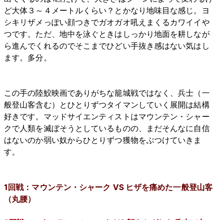
ど大体３～４メートルくらい？とかなり地味目な感じ。ヨ
シキリザメっぽい顔つきでガオガオ吼えまくるカワイイや
つです。ただ、地中を泳ぐときはしっかり地面を耕しなが
ら進んでくれるのでそこまでひどい手抜き感はない気はし
ます。多分。
この手の陸鮫映画でありがちな籠城戦ではなく、兵士（一
般登山客含む）とひとりずつタイマンしていく展開は結構
好きです。マッドサイエンティストはマウンテン・シャー
クで人類を滅ぼそうとしているものの、まだそんなに自信
はないのか弱い奴からひとりずつ獲物をぶつけていきま
す。
1回戦：マウンテン・シャーク VS ヒザを痛めた一般登山客
（丸腰）