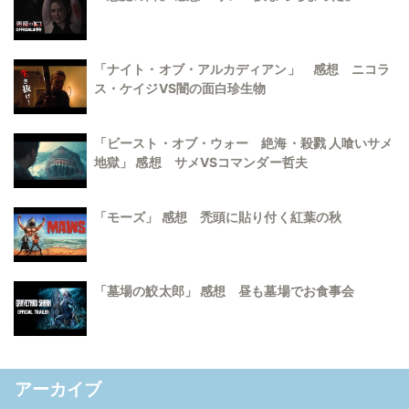
「ナイト・オブ・アルカディアン」 感想 ニコラ
ス・ケイジVS闇の面白珍生物
「ビースト・オブ・ウォー 絶海・殺戮 人喰いサメ
地獄」 感想 サメVSコマンダー哲夫
「モーズ」 感想 禿頭に貼り付く紅葉の秋
「墓場の鮫太郎」 感想 昼も墓場でお食事会
アーカイブ