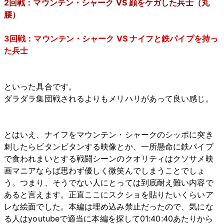
2回戦：マウンテン・シャーク VS 顔をケガした兵士（丸
腰）
3回戦：マウンテン・シャーク VS ナイフと鉄パイプを持っ
た兵士
といった具合です。
ダラダラ集団戦されるよりもメリハリがあって良い感じ。
とはいえ、ナイフをマウンテン・シャークのシッポに突き
刺したらビタンビタンする映像とか、一所懸命に鉄パイプ
で食われまいとする戦闘シーンのクオリティはクソサメ映
画マニアならば思わず優しく微笑んでしまうことでしょ
う。つまり、そうでない人にとっては到底耐え難い内容で
あると言えます。正直ここにスクショを貼りたいくらいア
レな絵面でした。本編は埋め込み禁止だったので、気にな
る人はyoutubeで適当に本編を探して01:40:40あたりから