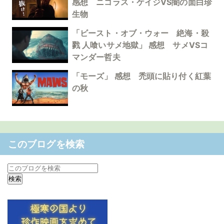
感想 ニコラス・ケイジVS闇の面白珍
生物
「ビースト・オブ・ウォー 絶海・殺
戮 人喰いサメ地獄」 感想 サメVSコ
マンダー哲夫
「モーズ」 感想 禿頭に貼り付く紅葉
の秋
このブログを検索