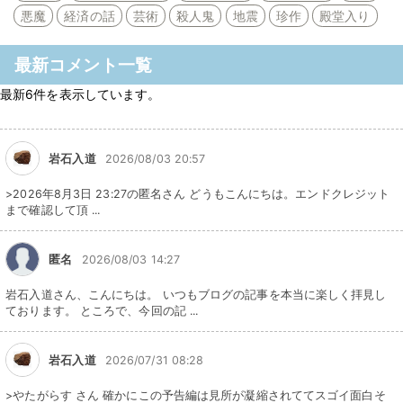
悪魔
経済の話
芸術
殺人鬼
地震
珍作
殿堂入り
最新コメント一覧
最新6件を表示しています。
岩石入道
2026/08/03 20:57
>2026年8月3日 23:27の匿名さん どうもこんにちは。エンドクレジット
まで確認して頂 ...
匿名
2026/08/03 14:27
岩石入道さん、こんにちは。 いつもブログの記事を本当に楽しく拝見し
ております。 ところで、今回の記 ...
岩石入道
2026/07/31 08:28
>やたがらす さん 確かにこの予告編は見所が凝縮されててスゴイ面白そ