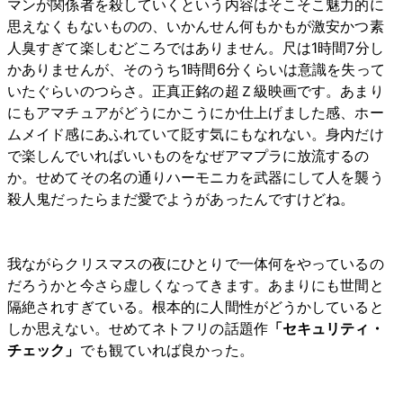
マンが関係者を殺していくという内容はそこそこ魅力的に
思えなくもないものの、いかんせん何もかもが激安かつ素
人臭すぎて楽しむどころではありません。尺は1時間7分し
かありませんが、そのうち1時間6分くらいは意識を失って
いたぐらいのつらさ。正真正銘の超Ｚ級映画です。あまり
にもアマチュアがどうにかこうにか仕上げました感、ホー
ムメイド感にあふれていて貶す気にもなれない。身内だけ
で楽しんでいればいいものをなぜアマプラに放流するの
か。せめてその名の通りハーモニカを武器にして人を襲う
殺人鬼だったらまだ愛でようがあったんですけどね。
我ながらクリスマスの夜にひとりで一体何をやっているの
だろうかと今さら虚しくなってきます。あまりにも世間と
隔絶されすぎている。根本的に人間性がどうかしていると
しか思えない。せめてネトフリの話題作
「セキュリティ・
チェック」
でも観ていれば良かった。