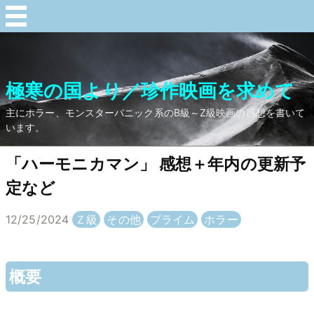
極寒の国より／珍作映画を求めて
主にホラー、モンスターパニック系のB級～Z級映画の感想を書いて
います。
「ハーモニカマン」 感想＋年内の更新予
定など
12/25/2024
Ｚ級
その他
プライム
ホラー
概要