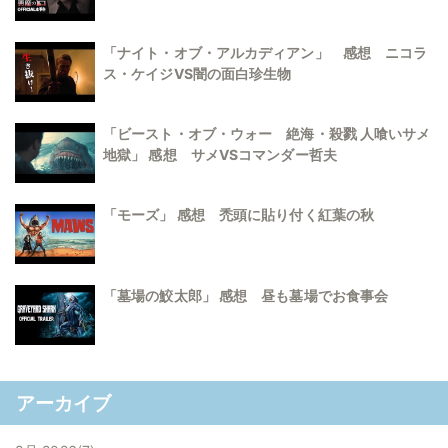
「ナイト・オブ・アルカディアン」 感想 ニコラ
ス・ケイジVS闇の面白珍生物
「ビースト・オブ・ウォー 絶海・殺戮 人喰いサメ
地獄」 感想 サメVSコマンダー哲夫
「モーズ」 感想 禿頭に貼り付く紅葉の秋
「墓場の鮫太郎」 感想 昼も墓場でお食事会
アーカイブ