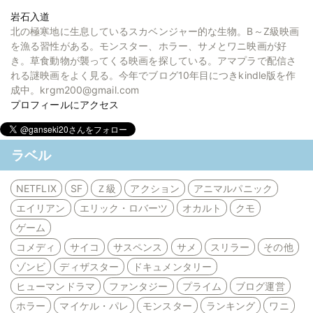
岩石入道
北の極寒地に生息しているスカベンジャー的な生物。B～Z級映画
を漁る習性がある。モンスター、ホラー、サメとワニ映画が好
き。草食動物が襲ってくる映画を探している。アマプラで配信さ
れる謎映画をよく見る。今年でブログ10年目につきkindle版を作
成中。krgm200@gmail.com
プロフィールにアクセス
ラベル
NETFLIX
SF
Ｚ級
アクション
アニマルパニック
エイリアン
エリック・ロバーツ
オカルト
クモ
ゲーム
コメディ
サイコ
サスペンス
サメ
スリラー
その他
ゾンビ
ディザスター
ドキュメンタリー
ヒューマンドラマ
ファンタジー
プライム
ブログ運営
ホラー
マイケル・パレ
モンスター
ランキング
ワニ