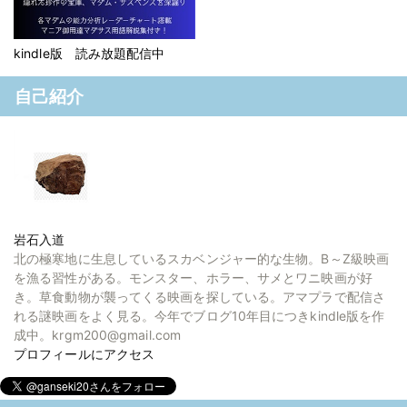
kindle版 読み放題配信中
自己紹介
岩石入道
北の極寒地に生息しているスカベンジャー的な生物。B～Z級映画
を漁る習性がある。モンスター、ホラー、サメとワニ映画が好
き。草食動物が襲ってくる映画を探している。アマプラで配信さ
れる謎映画をよく見る。今年でブログ10年目につきkindle版を作
成中。krgm200@gmail.com
プロフィールにアクセス