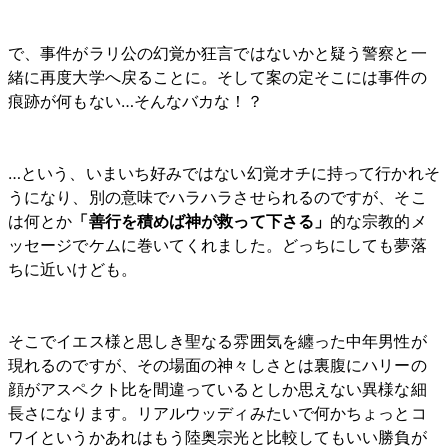
で、事件がラリ公の幻覚か狂言ではないかと疑う警察と一
緒に再度大学へ戻ることに。そして案の定そこには事件の
痕跡が何もない…そんなバカな！？
…という、いまいち好みではない幻覚オチに持って行かれそ
うになり、別の意味でハラハラさせられるのですが、そこ
は何とか
「善行を積めば神が救って下さる」
的な宗教的メ
ッセージでケムに巻いてくれました。どっちにしても夢落
ちに近いけども。
そこでイエス様と思しき聖なる雰囲気を纏った中年男性が
現れるのですが、その場面の神々しさとは裏腹にハリーの
顔がアスペクト比を間違っているとしか思えない異様な細
長さになります。リアルウッディみたいで何かちょっとコ
ワイというかあれはもう陸奥宗光と比較してもいい勝負が