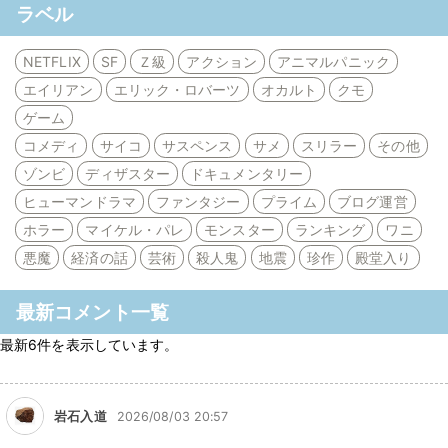
ラベル
NETFLIX
SF
Ｚ級
アクション
アニマルパニック
エイリアン
エリック・ロバーツ
オカルト
クモ
ゲーム
コメディ
サイコ
サスペンス
サメ
スリラー
その他
ゾンビ
ディザスター
ドキュメンタリー
ヒューマンドラマ
ファンタジー
プライム
ブログ運営
ホラー
マイケル・パレ
モンスター
ランキング
ワニ
悪魔
経済の話
芸術
殺人鬼
地震
珍作
殿堂入り
最新コメント一覧
最新6件を表示しています。
岩石入道
2026/08/03 20:57