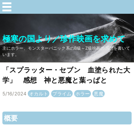
極寒の国より／珍作映画を求めて
主にホラー、モンスターパニック系のB級～Z級映画の感想を書いて
います。
「スプラッター・セブン 血塗られた大
学」 感想 神と悪魔と葉っぱと
5/16/2024
オカルト
プライム
ホラー
悪魔
概要