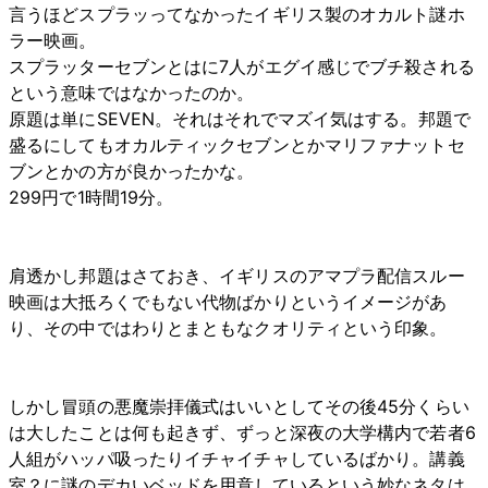
言うほどスプラッってなかったイギリス製のオカルト謎ホ
ラー映画。
スプラッターセブンとはに7人がエグイ感じでブチ殺される
という意味ではなかったのか。
原題は単にSEVEN。それはそれでマズイ気はする。邦題で
盛るにしてもオカルティックセブンとかマリファナットセ
ブンとかの方が良かったかな。
299円で1時間19分。
肩透かし邦題はさておき、イギリスのアマプラ配信スルー
映画は大抵ろくでもない代物ばかりというイメージがあ
り、その中ではわりとまともなクオリティという印象。
しかし冒頭の悪魔崇拝儀式はいいとしてその後45分くらい
は大したことは何も起きず、ずっと深夜の大学構内で若者6
人組がハッパ吸ったりイチャイチャしているばかり。講義
室？に謎のデカいベッドを用意しているという妙なネタは