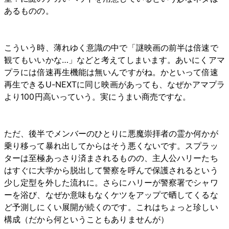
あるものの。
こういう時、薄れゆく意識の中で「謎映画の前半は倍速で
観てもいいかな…」などと考えてしまいます。あいにくアマ
プラには倍速再生機能は無いんですがね。かといって倍速
再生できるU-NEXTに同じ映画があっても、なぜかアマプラ
より100円高いっていう。実にうまい商売ですな。
ただ、後半でメンバーのひとりに悪魔崇拝者の霊か何かが
乗り移って暴れ出してからはそう悪くないです。スプラッ
ターは至極あっさり済まされるものの、主人公ハリーたち
はすぐに大学から脱出して警察を呼んで保護されるという
少し定型を外した流れに。さらにハリーが警察署でシャワ
ーを浴び、なぜか意味もなくケツをアップで晒してくるな
ど予測しにくい展開が続くのです。これはちょっと珍しい
構成（だから何ということもありませんが）