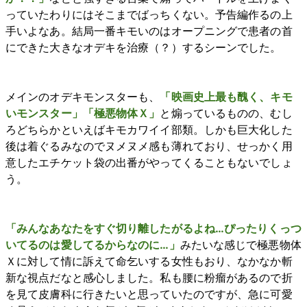
っていたわりにはそこまでばっちくない。予告編作るの上
手いよなあ。結局一番キモいのはオープニングで患者の首
にできた大きなオデキを治療（？）するシーンでした。
メインのオデキモンスターも、
「映画史上最も醜く、キモ
いモンスター」「極悪物体Ｘ」
と煽っているものの、むし
ろどちらかといえばキモカワイイ部類。しかも巨大化した
後は着ぐるみなのでヌメヌメ感も薄れており、せっかく用
意したエチケット袋の出番がやってくることもないでしょ
う。
「みんなあなたをすぐ切り離したがるよね…ぴったりくっつ
いてるのは愛してるからなのに…」
みたいな感じで極悪物体
Ｘに対して情に訴えて命乞いする女性もおり、なかなか斬
新な視点だなと感心しました。私も腰に粉瘤があるので折
を見て皮膚科に行きたいと思っていたのですが、急に可愛