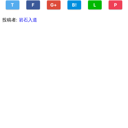
T
F
G+
B!
L
P
投稿者:
岩石入道