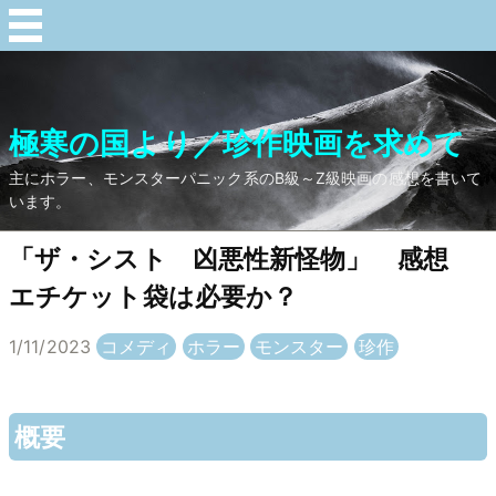
極寒の国より／珍作映画を求めて
主にホラー、モンスターパニック系のB級～Z級映画の感想を書いて
います。
「ザ・シスト 凶悪性新怪物」 感想
エチケット袋は必要か？
1/11/2023
コメディ
ホラー
モンスター
珍作
概要