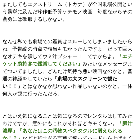
またしてもエクストリーム（トカナ）が全国劇場公開とい
う暴挙に及んだ珍作低予算ゲテモノ映画。毎度ながらその
蛮勇には敬服するしかない。
なんせ私でも劇場での鑑賞はスルーしてしまいましたから
ね。予告編の時点で相当キモかったんですよ。だって巨大
なオデキを潰してウミ汁ブシャー！！ですからよ。
「エチ
ケット袋持参で鑑賞してください」
みたいなメッセージま
でついてましたし、どんだけ気持ち悪い映画なのかと。普
通の神経をしていたら
「劇場の大スクリーンで観た
い！！」
とはなかなか思わない作品じゃないのかと。一体
何人が観に行ったんだろ。
とはいえ気になることは気になるのでレンタルはしてみた
わけですが、意外にもこれがそれほどキモくない。
「膿汁
濃厚」「あなたはこの汚物スペクタクルに耐えられる
か！？」
などと強すぎる言葉で煽ってハードルを上げまく