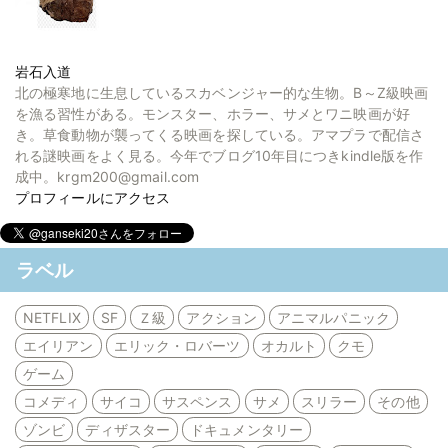
岩石入道
北の極寒地に生息しているスカベンジャー的な生物。B～Z級映画
を漁る習性がある。モンスター、ホラー、サメとワニ映画が好
き。草食動物が襲ってくる映画を探している。アマプラで配信さ
れる謎映画をよく見る。今年でブログ10年目につきkindle版を作
成中。krgm200@gmail.com
プロフィールにアクセス
ラベル
NETFLIX
SF
Ｚ級
アクション
アニマルパニック
エイリアン
エリック・ロバーツ
オカルト
クモ
ゲーム
コメディ
サイコ
サスペンス
サメ
スリラー
その他
ゾンビ
ディザスター
ドキュメンタリー