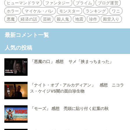
ヒューマンドラマ
ファンタジー
プライム
ブログ運営
ホラー
マイケル・パレ
モンスター
ランキング
ワニ
悪魔
経済の話
芸術
殺人鬼
地震
珍作
殿堂入り
最新コメント一覧
人気の投稿
「悪魔の口」 感想 サメ「挟まっちまった」
「ナイト・オブ・アルカディアン」 感想 ニコラ
ス・ケイジVS闇の面白珍生物
「モーズ」 感想 禿頭に貼り付く紅葉の秋