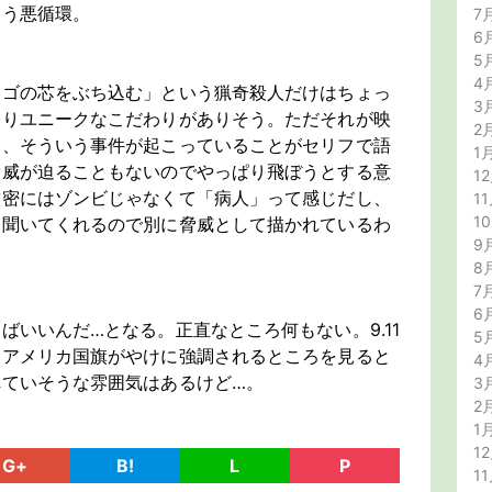
いう悪循環。
7
6
5
4
ンゴの芯をぶち込む」という猟奇殺人だけはちょっ
3
なりユニークなこだわりがありそう。ただそれが映
2
く、そういう事件が起こっていることがセリフで語
1
脅威が迫ることもないのでやっぱり飛ぼうとする意
12
厳密にはゾンビじゃなくて「病人」って感じだし、
11
1
は聞いてくれるので別に脅威として描かれているわ
9
8
7
6
ばいいんだ…となる。正直なところ何もない。9.11
5
たアメリカ国旗がやけに強調されるところを見ると
4
ていそうな雰囲気はあるけど…。
3
2
1
12
G+
B!
L
P
11