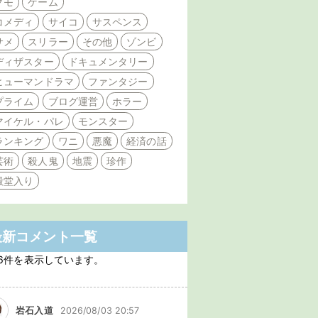
クモ
ゲーム
コメディ
サイコ
サスペンス
サメ
スリラー
その他
ゾンビ
ディザスター
ドキュメンタリー
ヒューマンドラマ
ファンタジー
プライム
ブログ運営
ホラー
マイケル・パレ
モンスター
ランキング
ワニ
悪魔
経済の話
芸術
殺人鬼
地震
珍作
殿堂入り
最新コメント一覧
6件を表示しています。
岩石入道
2026/08/03 20:57