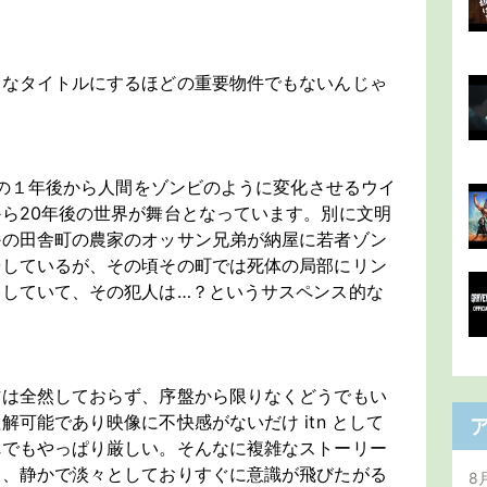
んなタイトルにするほどの重要物件でもないんじゃ
11の１年後から人間をゾンビのように変化させるウイ
ら20年後の世界が舞台となっています。別に文明
かの田舎町の農家のオッサン兄弟が納屋に若者ゾン
やしているが、その頃その町では死体の局部にリン
発していて、その犯人は…？というサスペンス的な
方は全然しておらず、序盤から限りなくどうでもい
可能であり映像に不快感がないだけ itn として
れでもやっぱり厳しい。そんなに複雑なストーリー
く、静かで淡々としておりすぐに意識が飛びたがる
8