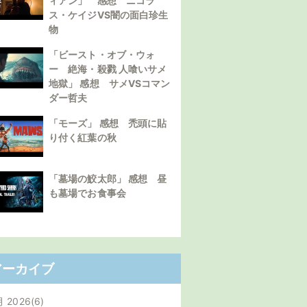
ィアン」 感想 ニコラ
ス・ケイジVS闇の面白珍生
物
「ビースト・オブ・ウォ
ー 絶海・殺戮 人喰いサメ
地獄」 感想 サメVSコマン
ダー哲夫
「モーズ」 感想 禿頭に貼
り付く紅葉の秋
「墓場の鮫太郎」 感想 昼
も墓場でお食事会
アーカイブ
月 2026
6