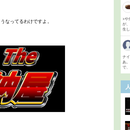
>や
こうなってるわけですよ。
が
生し 
ナ
あ
で、