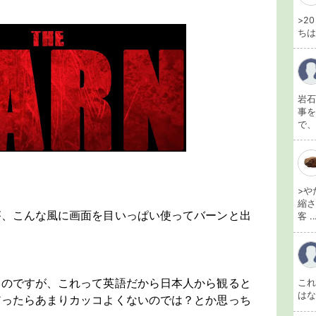
>2
ちは
岩石
事を
で、
>や
縮さ
が、こんな風に画面を目いっぱい使ってバーンと出
客 ..
なのですが、これって英語だから日本人から観ると
こ
は
だったらあまりカッコよくないのでは？とか思っち