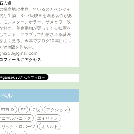
石入道
の極寒地に生息しているスカベンジャ
的な生物。B～Z級映画を漁る習性があ
。モンスター、ホラー、サメとワニ映
が好き。草食動物が襲ってくる映画を
している。アマプラで配信される謎映
をよく見る。今年でブログ10年目につ
kindle版を作成中。
gm200@gmail.com
ロフィールにアクセス
ラベル
ETFLIX
SF
Ｚ級
アクション
アニマルパニック
エイリアン
エリック・ロバーツ
オカルト