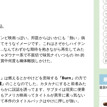
作品。
ゾンビ映画っぽい。邦題からはいかにも「熱い」病
してそうなイメージです。これはさぞかしハイテン
！…なんてわずかな期待を抱きながら再生してみた
ダウナー系で不親切で味気ナイいつもの itn 的
鑑賞中何度も幽体離脱しかけた。
ン」
は燃えるとかやけどを意味する
「Burn」
の方で
屋」
のことなのでした。カタカナにすると前者みた
最新
明らかに誤認を誘ってます。サブタイは現実に便乗
てもアメリカ映画ってタイトルが異常に素っ気ない
いて本作のタイトルバックはやけに押しが強い。