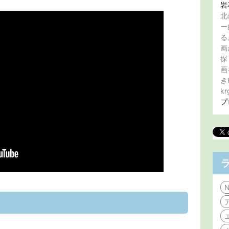
岩
北
ー
る
画
探
画
き
kr
プ
N