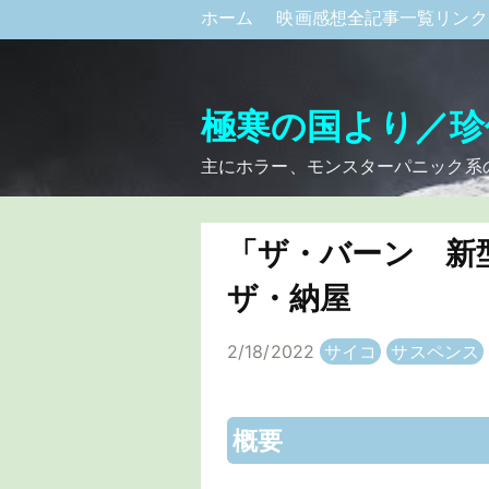
ホーム
映画感想全記事一覧リン
極寒の国より／珍
主にホラー、モンスターパニック系
「ザ・バーン 新
ザ・納屋
2/18/2022
サイコ
サスペンス
概要