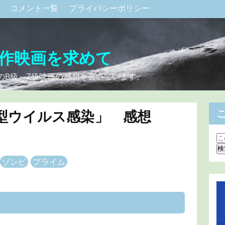
ク
コメント一覧
プライバシーポリシー
作映画を求めて
のB級～Z級映画の感想を書いています。
型ウイルス感染」 感想
ゾンビ
プライム