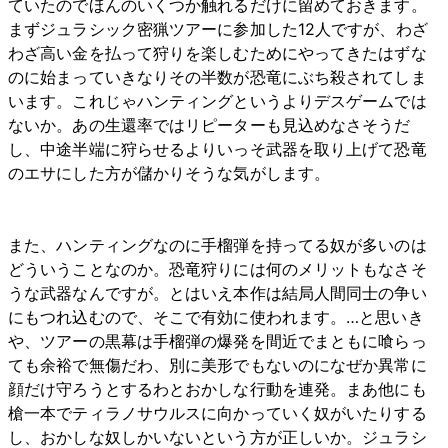
ていたのでほんのいくつか触れるだけに留めておきます。
まずジュラシック密猟ツアーに参加した12人ですが、わざ
わざ高い金を払って狩りを楽しむためにやってきたはずな
のに始まっていきなりその半数が恐竜にぶち殺されてしま
います。これじゃハンティングというよりデスゲームでは
ないか。あの生還率ではリピーターも見込めなさそうだ
し、中途半端に狩らせるよりいっそ武器を取り上げて恐竜
のエサにした方が儲かりそうな気がします。
また、ハンティングなのに手榴弾を持ってる奴が多いのは
どういうことなのか。恐竜狩りには何のメリットもなさそ
うな武器なんですが。とはいえ本作は結局人間同士の争い
にもつれ込むので、そこで有効に使われます。…と思いき
や、ツアーの黒幕は手榴弾の爆発を間近でまともに喰らっ
ても余裕で無傷だわ、別に美形でもないのになぜか異常に
顔だけ守ろうとするわとおかしな行動を連発。まあ他にも
槍一本でティラノサウルスに向かっていく奴がいたりする
し、おかしな奴しかいないという方が正しいか。ジュラシ