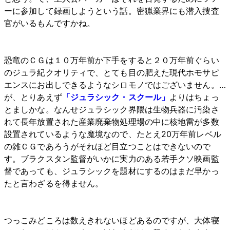
ーに参加して録画しようという話。密猟業界にも潜入捜査
官がいるもんですかね。
恐竜のＣＧは１０万年前か下手をすると２０万年前ぐらい
のジュラ紀クオリティで、とても目の肥えた現代ホモサピ
エンスにお出しできるようなシロモノではございません。…
が、とりあえず
「ジュラシック・スクール」
よりはちょっ
とましかな。なんせジュラシック界隈は生物兵器に汚染さ
れて長年放置された産業廃棄物処理場の中に核地雷が多数
設置されているような魔境なので、たとえ20万年前レベル
の雑ＣＧであろうがそれほど目立つことはできないので
す。ブラクスタン監督がいかに実力のある若手クソ映画監
督であっても、ジュラシックを題材にするのはまだ早かっ
たと言わざるを得ません。
つっこみどころは数えきれないほどあるのですが、大体寝