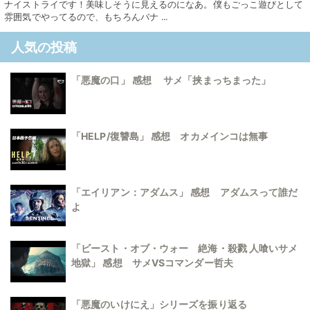
ナイストライです！美味しそうに見えるのになあ。僕もごっこ遊びとして
雰囲気でやってるので、もちろんバナ ...
人気の投稿
「悪魔の口」 感想 サメ「挟まっちまった」
「HELP/復讐島」 感想 オカメインコは無事
「エイリアン：アダムス」 感想 アダムスって誰だ
よ
「ビースト・オブ・ウォー 絶海・殺戮 人喰いサメ
地獄」 感想 サメVSコマンダー哲夫
「悪魔のいけにえ」シリーズを振り返る