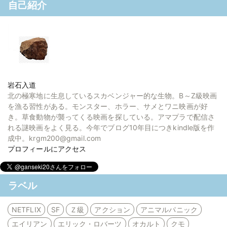
自己紹介
岩石入道
北の極寒地に生息しているスカベンジャー的な生物。B～Z級映画
を漁る習性がある。モンスター、ホラー、サメとワニ映画が好
き。草食動物が襲ってくる映画を探している。アマプラで配信さ
れる謎映画をよく見る。今年でブログ10年目につきkindle版を作
成中。krgm200@gmail.com
プロフィールにアクセス
ラベル
NETFLIX
SF
Ｚ級
アクション
アニマルパニック
エイリアン
エリック・ロバーツ
オカルト
クモ