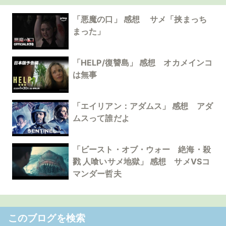
「悪魔の口」 感想 サメ「挟まっち
まった」
「HELP/復讐島」 感想 オカメインコ
は無事
「エイリアン：アダムス」 感想 アダ
ムスって誰だよ
「ビースト・オブ・ウォー 絶海・殺
戮 人喰いサメ地獄」 感想 サメVSコ
マンダー哲夫
このブログを検索