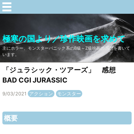
極寒の国より／珍作映画を求めて
主にホラー、モンスターパニック系のB級～Z級映画の感想を書いて
います。
「ジュラシック・ツアーズ」 感想
BAD CGI JURASSIC
9/03/2021
アクション
モンスター
概要