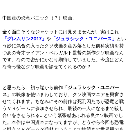
中国産の恐竜パニック（？）映画。
全く面白そうなジャケットには見えませんが、実はこれ
「グレムリン2017」
や
「ジュラシック・ユニバース」
とい
う妙に気合の入ったクソ映画を産み落とした
前科
実績を持
つあの奇才ライアン・ベルガルト監督の新作クソ映画なん
です。なので密かにかなり期待していました。今度はどん
な奇っ怪なクソ映画を診せてくれるのか？
と思ったら、初っ端から前作
「ジュラシック・ユニバー
ス」
の映像を使いまわしており、クソ映画マニアを興奮さ
せてくれます。ちなみにその前作は死刑囚たちが恐竜と戦
うＶＲゲームに参加させられ、最後の一人になるまで殺し
合いをさせられる…という緊張感あふれる良クソ映画でし
た。本作は中国資本になってますが、どうやら今回も恐竜
と戦うＶＲゲームが題材ということで地続きの世界観であ