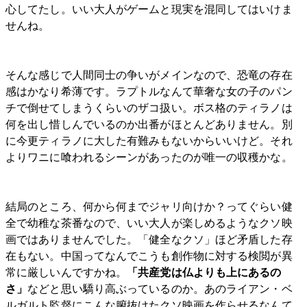
心してたし。いい大人がゲームと現実を混同してはいけま
せんね。
そんな感じで人間同士の争いがメインなので、恐竜の存在
感はかなり希薄です。ラプトルなんて華奢な女の子のパン
チで倒せてしまうくらいのザコ扱い。ボス格のティラノは
何を出し惜しんでいるのか出番がほとんどありません。別
に今更ティラノに大した有難みもないからいいけど。それ
よりワニに喰われるシーンがあったのが唯一の収穫かな。
結局のところ、何から何までジャリ向けか？ってぐらい健
全で幼稚な茶番なので、いい大人が楽しめるようなクソ映
画ではありませんでした。「健全なクソ」ほど矛盾した存
在もない。中国ってなんでこうも創作物に対する検閲が異
常に厳しいんですかね。
「共産党は仏よりも上にあるの
さ」
などと思い驕り高ぶっているのか。あのライアン・ベ
ルガルト監督にこんな腑抜けたクソ映画を作らせるなんて