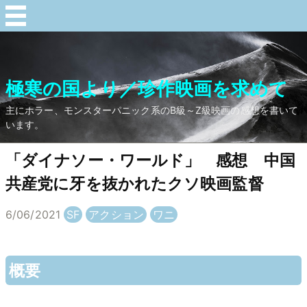
極寒の国より／珍作映画を求めて
主にホラー、モンスターパニック系のB級～Z級映画の感想を書いて
います。
「ダイナソー・ワールド」 感想 中国
共産党に牙を抜かれたクソ映画監督
6/06/2021
SF
アクション
ワニ
概要