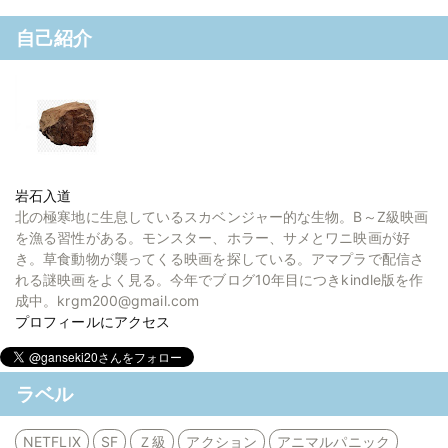
自己紹介
岩石入道
北の極寒地に生息しているスカベンジャー的な生物。B～Z級映画
を漁る習性がある。モンスター、ホラー、サメとワニ映画が好
き。草食動物が襲ってくる映画を探している。アマプラで配信さ
れる謎映画をよく見る。今年でブログ10年目につきkindle版を作
成中。krgm200@gmail.com
プロフィールにアクセス
ラベル
NETFLIX
SF
Ｚ級
アクション
アニマルパニック