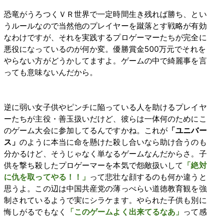
恐竜がうろつくＶＲ世界で一定時間生き残れば勝ち、とい
うルールなので当然他のプレイヤーを蹴落とす戦略が有効
なわけですが、それを実践するプロゲーマーたちが完全に
悪役になっているのが何か変。優勝賞金500万元でそれを
やらない方がどうかしてますよ。ゲームの中で綺麗事を言
っても意味ないんだから。
逆に弱い女子供やピンチに陥っている人を助けるプレイヤ
ーたちが主役・善玉扱いだけど、彼らは一体何のためにこ
のゲーム大会に参加してるんですかね。これが
「ユニバー
ス」
のように本当に命を懸けた殺し合いなら助け合うのも
分かるけど、そうじゃなく単なるゲームなんだからさ。子
供を撃ち殺したプロゲーマーを本気で怨敵扱いして
「絶対
に仇を取ってやる！！」
って悲壮な顔するのも何か違うと
思うよ。この辺は中国共産党の薄っぺらい道徳教育観を強
制されているようで実にシラケます。やられた子供も別に
悔しがるでもなく
「このゲームよく出来てるなあ」
って感