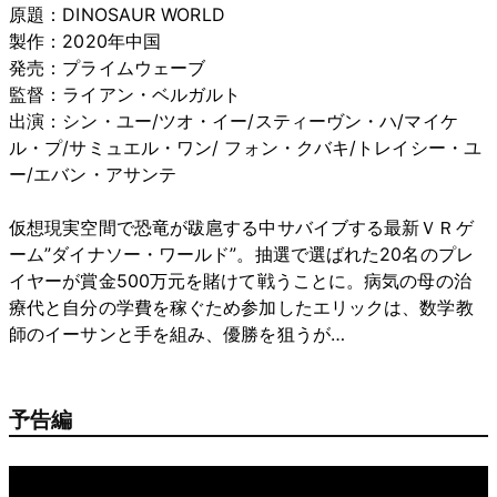
原題：DINOSAUR WORLD
製作：2020年中国
発売：プライムウェーブ
監督：ライアン・ベルガルト
出演：シン・ユー/ツオ・イー/スティーヴン・ハ/マイケ
ル・プ/サミュエル・ワン/ フォン・クバキ/トレイシー・ユ
ー/エバン・アサンテ
仮想現実空間で恐竜が跋扈する中サバイブする最新ＶＲゲ
ーム”ダイナソー・ワールド”。抽選で選ばれた20名のプレ
イヤーが賞金500万元を賭けて戦うことに。病気の母の治
療代と自分の学費を稼ぐため参加したエリックは、数学教
師のイーサンと手を組み、優勝を狙うが…
予告編