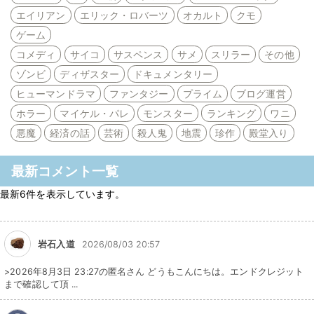
エイリアン
エリック・ロバーツ
オカルト
クモ
ゲーム
コメディ
サイコ
サスペンス
サメ
スリラー
その他
ゾンビ
ディザスター
ドキュメンタリー
ヒューマンドラマ
ファンタジー
プライム
ブログ運営
ホラー
マイケル・パレ
モンスター
ランキング
ワニ
悪魔
経済の話
芸術
殺人鬼
地震
珍作
殿堂入り
最新コメント一覧
最新6件を表示しています。
岩石入道
2026/08/03 20:57
>2026年8月3日 23:27の匿名さん どうもこんにちは。エンドクレジット
まで確認して頂 ...