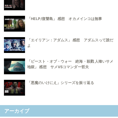
「HELP/復讐島」 感想 オカメインコは無事
「エイリアン：アダムス」 感想 アダムスって誰だ
よ
「ビースト・オブ・ウォー 絶海・殺戮 人喰いサメ
地獄」 感想 サメVSコマンダー哲夫
「悪魔のいけにえ」シリーズを振り返る
アーカイブ