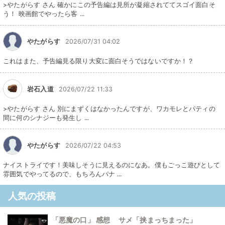
>やたがらす さん 確かにこの予告編は見所が凝縮されててスゴイ面白そ
う！ 映画館でやったら客 ...
やたがらす
2026/07/31 04:02
これはまた、予告編見る限り大変に面白そうではないですか！？
岩石入道
2026/07/22 11:33
>やたがらす さん 別にまずくはなかったんですが、ワカモレとパティの
間に何のシナジーも発生し ...
やたがらす
2026/07/22 04:53
ナイストライです！美味しそうに見えるのになあ。僕もごっこ遊びとして
雰囲気でやってるので、もちろんバナ ...
人気の投稿
「悪魔の口」 感想 サメ「挟まっちまった」