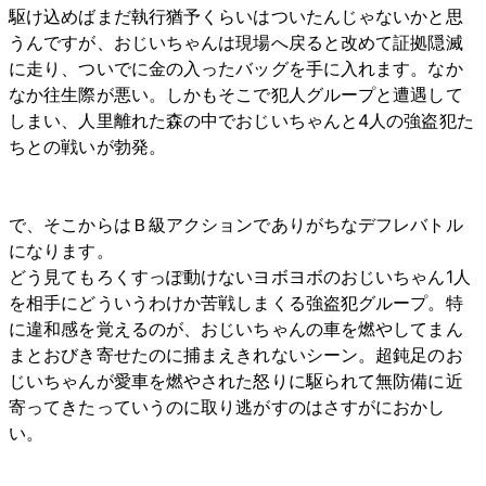
駆け込めばまだ執行猶予くらいはついたんじゃないかと思
うんですが、おじいちゃんは現場へ戻ると改めて証拠隠滅
に走り、ついでに金の入ったバッグを手に入れます。なか
なか往生際が悪い。しかもそこで犯人グループと遭遇して
しまい、人里離れた森の中でおじいちゃんと4人の強盗犯た
ちとの戦いが勃発。
で、そこからはＢ級アクションでありがちなデフレバトル
になります。
どう見てもろくすっぽ動けないヨボヨボのおじいちゃん1人
を相手にどういうわけか苦戦しまくる強盗犯グループ。特
に違和感を覚えるのが、おじいちゃんの車を燃やしてまん
まとおびき寄せたのに捕まえきれないシーン。超鈍足のお
じいちゃんが愛車を燃やされた怒りに駆られて無防備に近
寄ってきたっていうのに取り逃がすのはさすがにおかし
い。