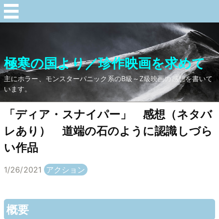
極寒の国より／珍作映画を求めて
主にホラー、モンスターパニック系のB級～Z級映画の感想を書いて
います。
「ディア・スナイパー」 感想（ネタバ
レあり） 道端の石のように認識しづら
い作品
1/26/2021
アクション
概要