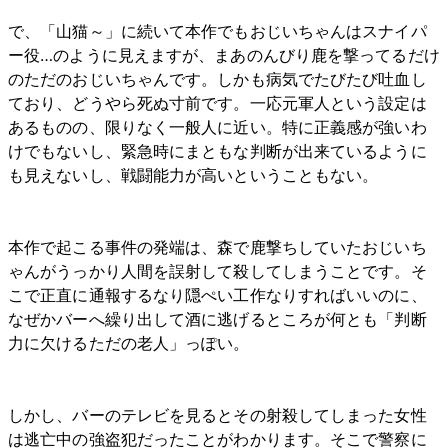
で、「山猫～」に続いて本作でもおじいちゃんはスナイパ
ー役…のように見えますが、まあのんびり鹿を撃ってるだけ
のただのおじいちゃんです。しかも病気でたびたび吐血し
ており、どうやら死ぬ寸前です。一応元軍人という設定は
あるものの、限りなく一般人に近い。特に正義感が強いわ
けでもないし、緊急時にまともな判断が出来ているように
も見えないし、戦闘能力が高いということもない。
本作で起こる事件の発端は、森で鹿撃ちしていたおじいち
ゃんがうっかり人間を誤射して殺してしまうことです。そ
こで正直に通報するなり隠ぺい工作なりすればいいのに、
なぜかバーへ繰り出して酒に逃げるところが何とも「判断
力に欠けるただの老人」っぽい。
しかし、バーのテレビを見るとその射殺してしまった女性
は逃亡中の強盗犯だったことがわかります。そこで警察に