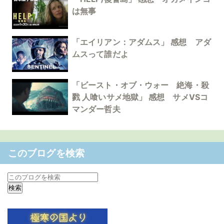
は無事
「エイリアン：アダムス」 感想 アダ
ムスって誰だよ
「ビースト・オブ・ウォー 絶海・殺
戮 人喰いサメ地獄」 感想 サメVSコ
マンダー哲夫
このブログを検索