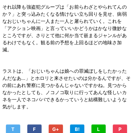
それ以降も強盗犯グループは「お前らわざとやられてんの
か？」と突っ込みたくなる情けない立ち回りを見せ、病弱
なおじいちゃんに一人また一人と屠られていく。これを
「アクション映画」と言っていいかどうかはかなり微妙な
ところですが、さりとて他に何か当て嵌まるジャンルがあ
るわけでもなく。観る前の予想を上回るほどの地味さ加
減。
ラストは、「おじいちゃんは娘への罪滅ぼしをしたかった
んだなあ…」とホロリと来させたいのは分かるんですが、そ
の前にあれ警察に見つかるんじゃないですかね。見つから
なかったとしても、ノコノコ取りに行ってあんな怪しいカ
ネを一人でネコババできるかっていうと結構難しいような
気がします。
T
F
G+
B!
L
P