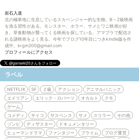
岩石入道
北の極寒地に生息しているスカベンジャー的な生物。B～Z級映画
を漁る習性がある。モンスター、ホラー、サメとワニ映画が好
き。草食動物が襲ってくる映画を探している。アマプラで配信さ
れる謎映画をよく見る。今年でブログ10年目につきkindle版を作
成中。krgm200@gmail.com
プロフィールにアクセス
ラベル
NETFLIX
SF
Ｚ級
アクション
アニマルパニック
エイリアン
エリック・ロバーツ
オカルト
クモ
ゲーム
コメディ
サイコ
サスペンス
サメ
スリラー
その他
ゾンビ
ディザスター
ドキュメンタリー
ヒューマンドラマ
ファンタジー
プライム
ブログ運営