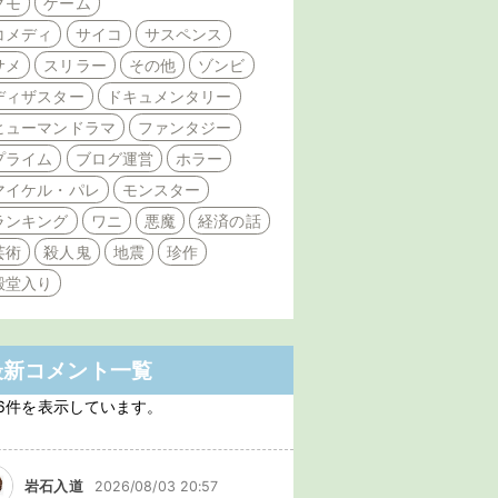
クモ
ゲーム
コメディ
サイコ
サスペンス
サメ
スリラー
その他
ゾンビ
ディザスター
ドキュメンタリー
ヒューマンドラマ
ファンタジー
プライム
ブログ運営
ホラー
マイケル・パレ
モンスター
ランキング
ワニ
悪魔
経済の話
芸術
殺人鬼
地震
珍作
殿堂入り
最新コメント一覧
6件を表示しています。
岩石入道
2026/08/03 20:57