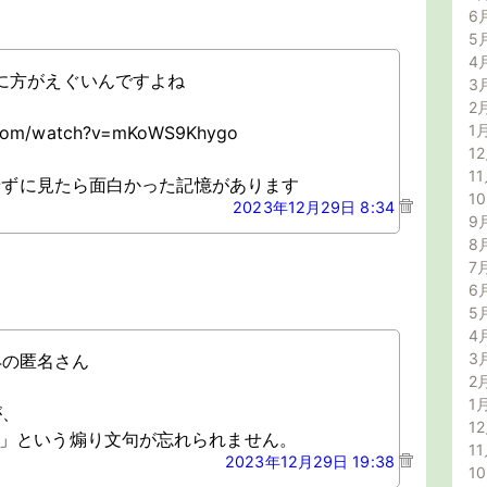
6
5
4
に方がえぐいんですよね
3
2
1
.com/watch?v=mKoWS9Khygo
12
11
待せずに見たら面白かった記憶があります
1
2023年12月29日 8:34
9
8
7
6
5
4
3
:34の匿名さん
2
1
が、
12
…」という煽り文句が忘れられません。
11
2023年12月29日 19:38
1