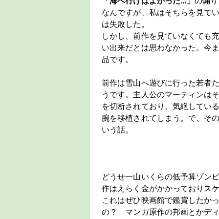
「海へ行けばよかった…」
の煽り
なんですが、私はそちらを見て
は失敗した。
しかし、前作を見ていなくても
い出来だとは思わなかった。今
品です。
前作は雪山へ遊びに行った若者
うです。主人公のマーティンは
を切断されており、気絶してい
腕を移植されてしまう。で、そ
いう話。
どうせ一山いくらの低予算ゾン
作はえらく金がかかっておりス
これはぜひ映画館で鑑賞したか
の？ マンガ原作の邦画とかデ