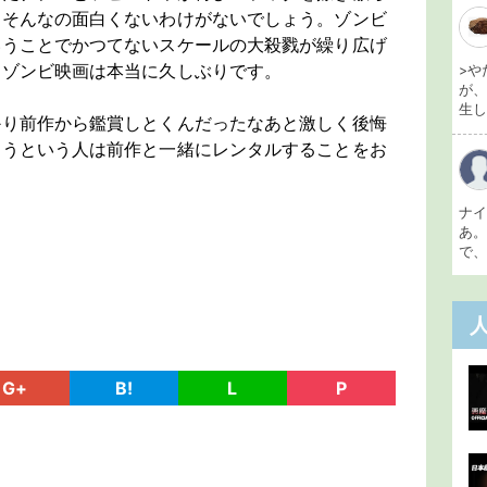
。そんなの面白くないわけがないでしょう。ゾンビ
いうことでかつてないスケールの大殺戮が繰り広げ
るゾンビ映画は本当に久しぶりです。
>や
が
生し 
かり前作から鑑賞しとくんだったなあと激しく後悔
ようという人は前作と一緒にレンタルすることをお
ナ
あ
で、
G+
B!
L
P