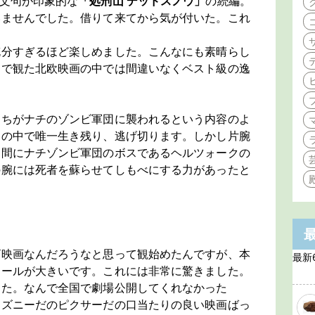
文句が印象的な
「処刑山 デッドスノウ」
の続編。
いませんでした。借りて来てから気が付いた。これ
充分すぎるほど楽しめました。こんなにも素晴らし
まで観た北欧映画の中では間違いなくベスト級の逸
たちがナチのゾンビ軍団に襲われるという内容のよ
その中で唯一生き残り、逃げ切ります。しかし片腕
る間にナチゾンビ軍団のボスであるヘルツォークの
の腕には死者を蘇らせてしもべにする力があったと
ビ映画なんだろうなと思って観始めたんですが、本
最新
ケールが大きいです。これには非常に驚きました。
った。なんで全国で劇場公開してくれなかった
ィズニーだのピクサーだの口当たりの良い映画ばっ