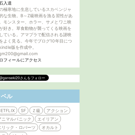
石入道
の極寒地に生息しているスカベンジャ
的な生物。B～Z級映画を漁る習性があ
。モンスター、ホラー、サメとワニ映
が好き。草食動物が襲ってくる映画を
している。アマプラで配信される謎映
をよく見る。今年でブログ10年目につ
kindle版を作成中。
gm200@gmail.com
ロフィールにアクセス
ラベル
ETFLIX
SF
Ｚ級
アクション
アニマルパニック
エイリアン
エリック・ロバーツ
オカルト