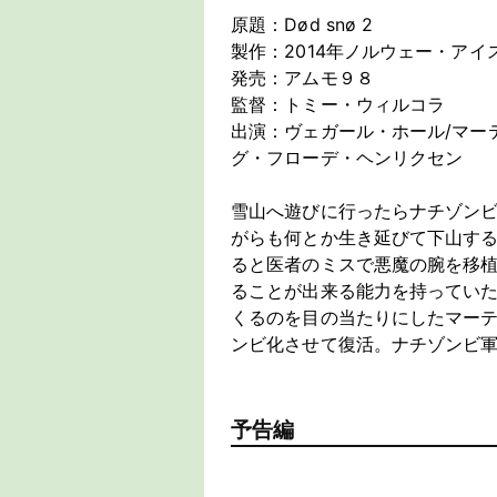
原題：Død snø 2
製作：2014年ノルウェー・アイ
発売：アムモ９８
監督：トミー・ウィルコラ
出演：ヴェガール・ホール/マー
グ・フローデ・ヘンリクセン
雪山へ遊びに行ったらナチゾン
がらも何とか生き延びて下山す
ると医者のミスで悪魔の腕を移
ることが出来る能力を持ってい
くるのを目の当たりにしたマー
ンビ化させて復活。ナチゾンビ
予告編