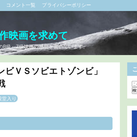
ク
コメント一覧
プライバシーポリシー
作映画を求めて
のB級～Z級映画の感想を書いています。
ゾンビＶＳソビエトゾンビ」
戦
殿堂入り