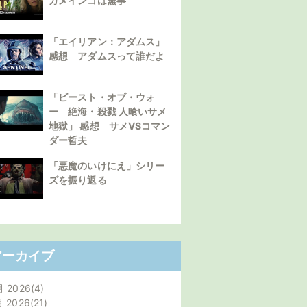
カメインコは無事
「エイリアン：アダムス」
感想 アダムスって誰だよ
「ビースト・オブ・ウォ
ー 絶海・殺戮 人喰いサメ
地獄」 感想 サメVSコマン
ダー哲夫
「悪魔のいけにえ」シリー
ズを振り返る
アーカイブ
月 2026
4
月 2026
21