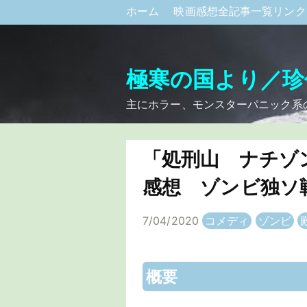
ホーム
映画感想全記事一覧リン
極寒の国より／珍
主にホラー、モンスターパニック系
「処刑山 ナチ
感想 ゾンビ独ソ
7/04/2020
コメディ
ゾンビ
概要