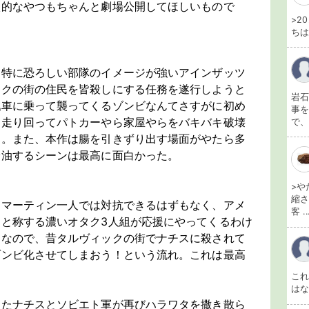
激的なやつもちゃんと劇場公開してほしいもので
>2
ちは
も特に恐ろしい部隊のイメージが強いアインザッツ
ックの街の住民を皆殺しにする任務を遂行しようと
岩石
戦車に乗って襲ってくるゾンビなんてさすがに初め
事を
を走り回ってパトカーやら家屋やらをバキバキ破壊
で、
す。また、本作は腸を引きずり出す場面がやたら多
給油するシーンは最高に面白かった。
>や
縮さ
にマーティン一人では対抗できるはずもなく、アメ
客 ..
と称する濃いオタク3人組が応援にやってくるわけ
。なので、昔タルヴィックの街でナチスに殺されて
ゾンビ化させてしまおう！という流れ。これは最高
こ
は
ったナチスとソビエト軍が再びハラワタを撒き散ら