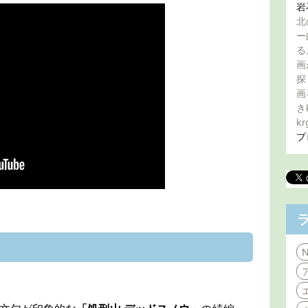
岩
北
ー
る
画
探
画
き
kr
プ
N