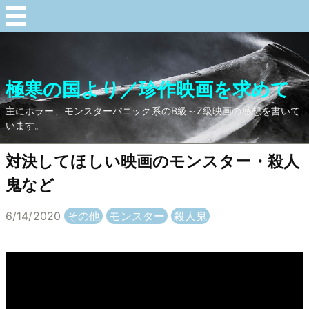
極寒の国より／珍作映画を求めて
主にホラー、モンスターパニック系のB級～Z級映画の感想を書いて
います。
対決してほしい映画のモンスター・殺人
鬼など
6/14/2020
その他
モンスター
殺人鬼