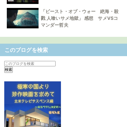
「ビースト・オブ・ウォー 絶海・殺
戮 人喰いサメ地獄」 感想 サメVSコ
マンダー哲夫
このブログを検索