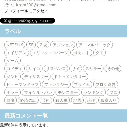
成中。krgm200@gmail.com
プロフィールにアクセス
ラベル
NETFLIX
SF
Ｚ級
アクション
アニマルパニック
エイリアン
エリック・ロバーツ
オカルト
クモ
ゲーム
コメディ
サイコ
サスペンス
サメ
スリラー
その他
ゾンビ
ディザスター
ドキュメンタリー
ヒューマンドラマ
ファンタジー
プライム
ブログ運営
ホラー
マイケル・パレ
モンスター
ランキング
ワニ
悪魔
経済の話
芸術
殺人鬼
地震
珍作
殿堂入り
最新コメント一覧
最新6件を表示しています。