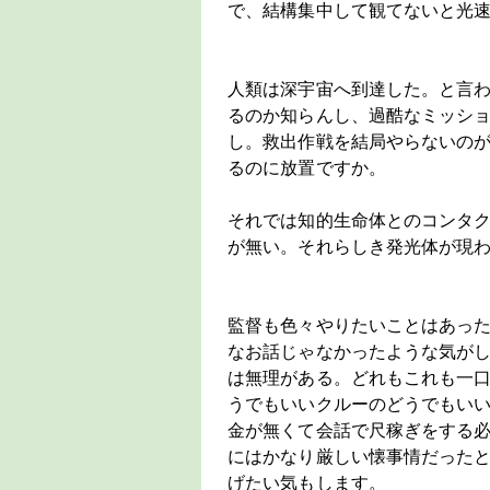
で、結構集中して観てないと光
人類は深宇宙へ到達した。と言
るのか知らんし、過酷なミッシ
し。救出作戦を結局やらないの
るのに放置ですか。
それでは知的生命体とのコンタ
が無い。それらしき発光体が現
監督も色々やりたいことはあっ
なお話じゃなかったような気がし
は無理がある。どれもこれも一
うでもいいクルーのどうでもい
金が無くて会話で尺稼ぎをする
にはかなり厳しい懐事情だった
げたい気もします。