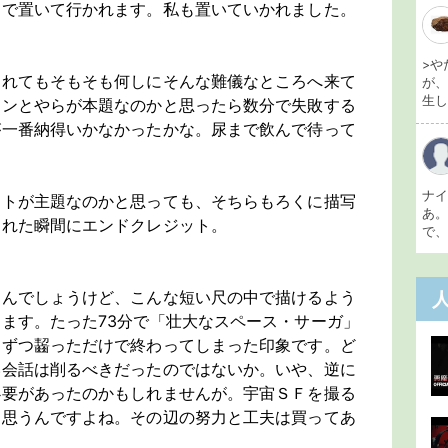
速で置いて行かれます。私も置いていかれました。
>や
われてもそもそも何しにそんな難儀なところへ来て
が
生し 
ョンとやらが本題なのかと思ったら数分で失敗する
が一番納得いかなかったかな。尿まで飲んで待って
ナ
クトが主題なのかと思っても、そちらもろくに描写
あ
われた瞬間にエンドクレジット。
で、
たんでしょうけど、こんな短い尺の中で描けるよう
ます。たった73分で「壮大なスペース・サーガ」
口ずつ齧っただけで終わってしまった印象です。ど
い会話は削るべきだったのではないか。いや、逆に
必要があったのかもしれませんが。宇宙ＳＦを撮る
と思うんですよね。その辺の努力と工夫は買ってあ