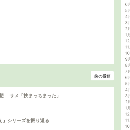
6
5
4
3
2
1
12
11
1
9
8
7
前の投稿
6
5
4
感想 サメ「挟まっちまった」
3
2
1
12
11
え」シリーズを振り返る
1