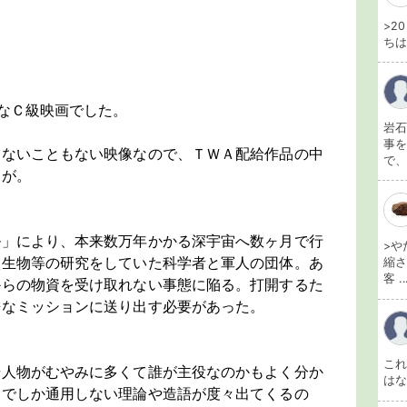
>2
ちは
なＣ級映画でした。
岩石
事を
えないこともない映像なので、ＴＷＡ配給作品の中
で、
すが。
ル」により、本来数万年かかる深宇宙へ数ヶ月で行
>や
微生物等の研究をしていた科学者と軍人の団体。あ
縮さ
客 ..
からの物資を受け取れない事態に陥る。打開するた
酷なミッションに送り出す必要があった。
こ
場人物がむやみに多くて誰が主役なのかもよく分か
は
中でしか通用しない理論や造語が度々出てくるの