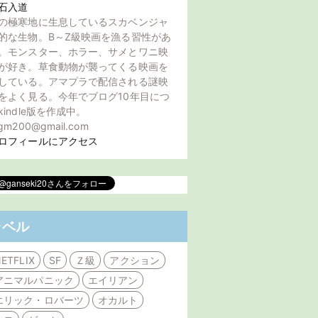
石入道
の極寒地に生息しているスカベンジャ
的な生物。B～Z級映画を漁る習性があ
。モンスター、ホラー、サメとワニ映
が好き。草食動物が襲ってくる映画を
している。アマプラで配信される謎映
をよく見る。今年でブログ10年目につ
kindle版を作成中。
gm200@gmail.com
ロフィールにアクセス
ラベル
ETFLIX
SF
Ｚ級
アクション
アニマルパニック
エイリアン
エリック・ロバーツ
オカルト