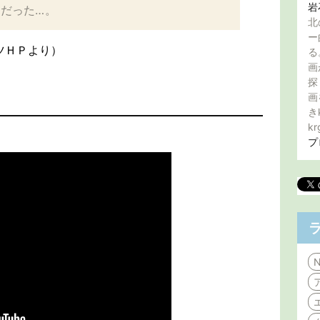
岩
だった…。
北
ー
ツＨＰより）
る
画
探
画
き
kr
プ
N