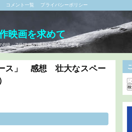
ク
コメント一覧
プライバシーポリシー
作映画を求めて
のB級～Z級映画の感想を書いています。
ース」 感想 壮大なスペー
）