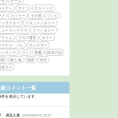
クモ
ゲーム
コメディ
サイコ
サスペンス
サメ
スリラー
その他
ゾンビ
ディザスター
ドキュメンタリー
ヒューマンドラマ
ファンタジー
プライム
ブログ運営
ホラー
マイケル・パレ
モンスター
ランキング
ワニ
悪魔
経済の話
芸術
殺人鬼
地震
珍作
殿堂入り
最新コメント一覧
6件を表示しています。
岩石入道
2026/08/03 20:57