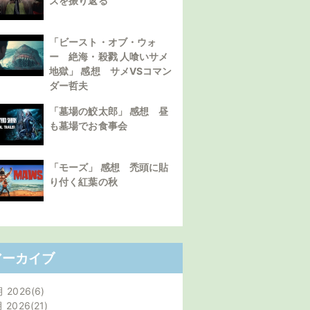
ズを振り返る
「ビースト・オブ・ウォ
ー 絶海・殺戮 人喰いサメ
地獄」 感想 サメVSコマン
ダー哲夫
「墓場の鮫太郎」 感想 昼
も墓場でお食事会
「モーズ」 感想 禿頭に貼
り付く紅葉の秋
アーカイブ
月 2026
6
月 2026
21