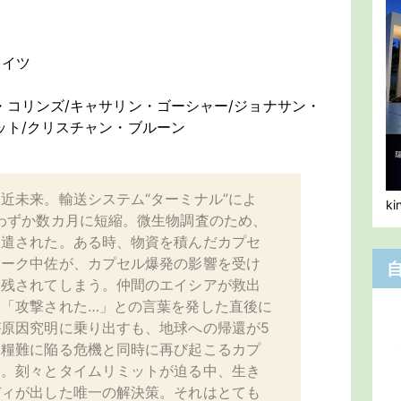
エイツ
・コリンズ/キャサリン・ゴーシャー/ジョナサン・
ット/クリスチャン・ブルーン
近未来。輸送システム“ターミナル”によ
k
わずか数カ月に短縮。微生物調査のため、
派遣された。ある時、物資を積んだカプセ
ューク中佐が、カプセル爆発の影響を受け
り残されてしまう。仲間のエイシアが救出
は「攻撃された…」との言葉を発した直後に
原因究明に乗り出すも、地球への帰還が5
食糧難に陥る危機と同時に再び起こるカプ
た。刻々とタイムリミットが迫る中、生き
ディが出した唯一の解決策。それはとても