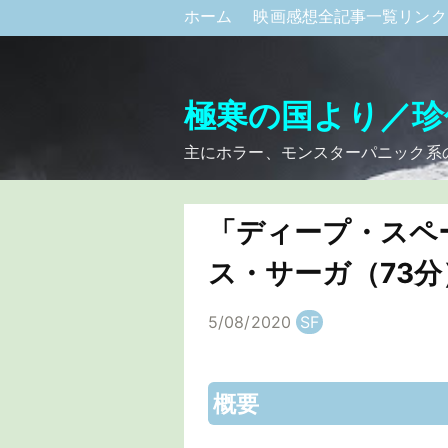
ホーム
映画感想全記事一覧リン
極寒の国より／珍
主にホラー、モンスターパニック系
「ディープ・スペ
ス・サーガ（73分
5/08/2020
SF
概要