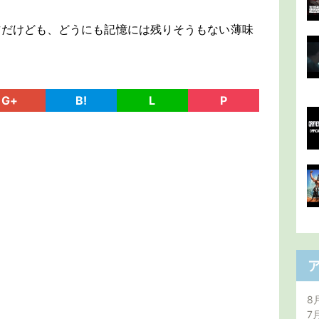
方だけども、どうにも記憶には残りそうもない薄味
G+
B!
L
P
8
7