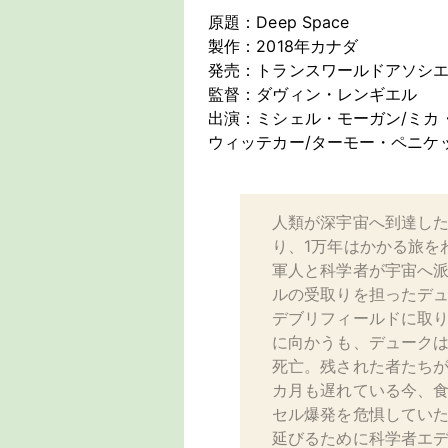
原題：Deep Space
製作：2018年カナダ
発売：トランスワールドアソシ
監督：ダヴィン・レンギエル
出演：ミシェル・モーガン/ミカ
ウィッテカー/ターモー・ペニケ
人類が深宇宙へ到達した
り、1万年はかかる旅を
軍人と科学者が宇宙へ
ルの受取りを担ったデ
デブリフィールドに取
に向かうも、デューク
死亡。残された者たちが
カ月も遅れている今、
セル爆発を危惧してい
延びるために科学者エ