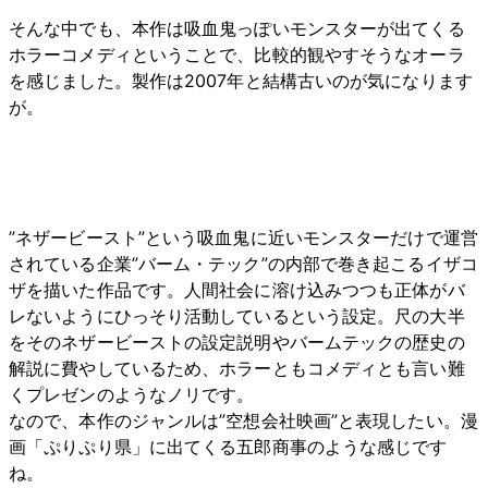
そんな中でも、本作は吸血鬼っぽいモンスターが出てくる
ホラーコメディということで、比較的観やすそうなオーラ
を感じました。製作は2007年と結構古いのが気になります
が。
”ネザービースト”という吸血鬼に近いモンスターだけで運営
されている企業”バーム・テック”の内部で巻き起こるイザコ
ザを描いた作品です。人間社会に溶け込みつつも正体がバ
レないようにひっそり活動しているという設定。尺の大半
をそのネザービーストの設定説明やバームテックの歴史の
解説に費やしているため、ホラーともコメディとも言い難
くプレゼンのようなノリです。
なので、本作のジャンルは”空想会社映画”と表現したい。漫
画「ぷりぷり県」に出てくる五郎商事のような感じです
ね。