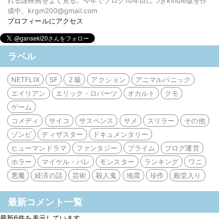
れる謎映画をよく見る。今年でブログ10年目につきkindle版を作
成中。krgm200@gmail.com
プロフィールにアクセス
ラベル
NETFLIX
SF
Ｚ級
アクション
アニマルパニック
エイリアン
エリック・ロバーツ
オカルト
クモ
ゲーム
コメディ
サイコ
サスペンス
サメ
スリラー
その他
ゾンビ
ディザスター
ドキュメンタリー
ヒューマンドラマ
ファンタジー
プライム
ブログ運営
ホラー
マイケル・パレ
モンスター
ランキング
ワニ
悪魔
経済の話
芸術
殺人鬼
地震
珍作
殿堂入り
最新コメント一覧
最新6件を表示しています。