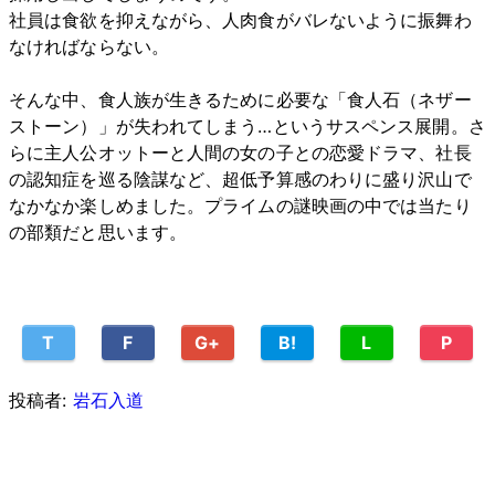
社員は食欲を抑えながら、人肉食がバレないように振舞わ
なければならない。
そんな中、食人族が生きるために必要な「食人石（ネザー
ストーン）」が失われてしまう…というサスペンス展開。さ
らに主人公オットーと人間の女の子との恋愛ドラマ、社長
の認知症を巡る陰謀など、超低予算感のわりに盛り沢山で
なかなか楽しめました。プライムの謎映画の中では当たり
の部類だと思います。
T
F
G+
B!
L
P
投稿者:
岩石入道