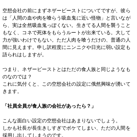
空想会社の前にまずネザービーストについてですが、彼ら
は「人間の血や肉を喰らう吸血鬼に近い怪物」と言いなが
ら、実は全然吸血鬼っぽくない。生きてる人間を襲うこと
もなく、コネで死体をもらうルートが出来ている。大して
力が強いわけでもない。ただ人肉を喰うだけの、普通の人
間に見えます。申し訳程度にニンニクや日光に弱い設定も
語られはしますが。
つまり、ネザービーストとはただの食人族と同じようなも
のなのでは？
これに気付くと、この空想会社の設定に俄然興味が湧いて
きます。
「社員全員が食人族の会社があったら？」
こんな面白い設定の空想会社はあまりないでしょう。
しかも社長が長生きしすぎでボケてしまい、ただの人間を
採用し出してしまうのです。