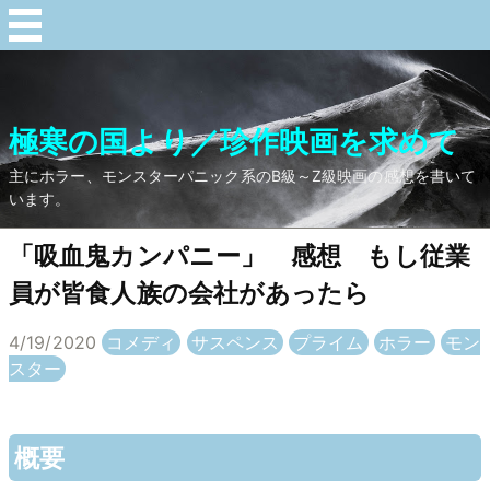
極寒の国より／珍作映画を求めて
主にホラー、モンスターパニック系のB級～Z級映画の感想を書いて
います。
「吸血鬼カンパニー」 感想 もし従業
員が皆食人族の会社があったら
4/19/2020
コメディ
サスペンス
プライム
ホラー
モン
スター
概要