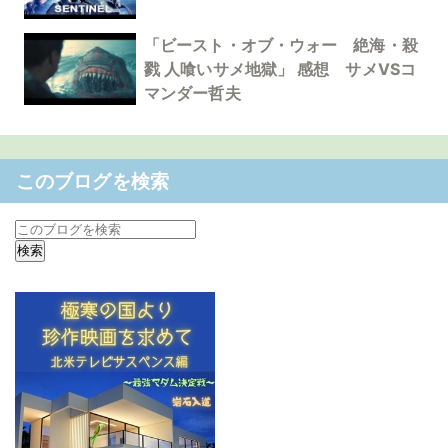
「ビースト・オブ・ウォー 絶海・殺
戮 人喰いサメ地獄」 感想 サメVSコ
マンダー哲夫
このブログを検索