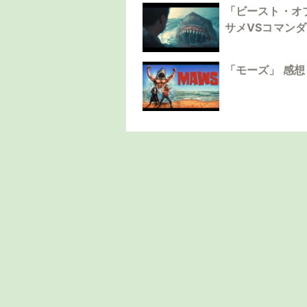
「ビースト・オ
サメVSコマン
「モーズ」 感