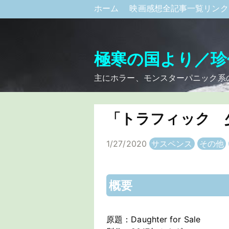
ホーム
映画感想全記事一覧リン
極寒の国より／珍
主にホラー、モンスターパニック系
「トラフィック 
1/27/2020
サスペンス
その他
概要
原題：Daughter for Sale