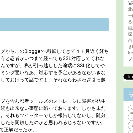
岩
北
ー
る
画
探
画
き
からこのBloggerへ移転してきて４ヵ月近く経ち
kr
うと忍者がいつまで経ってもSSL対応してくれな
プ
んですが、私が引っ越しした途端にSSL化してや
イミング悪いなあ。対応する予定があるならいきな
告しておけって話ですよ。それならわざわざ引っ越
ログを含む忍者ツールズのストレージに障害が発生
接続も出来ない事態に陥っております。しかも未だ
N
子。それもツイッターでしか報告してないし、随分
らしたら閉鎖したのかと思われるじゃないですか。
して正解だったか。