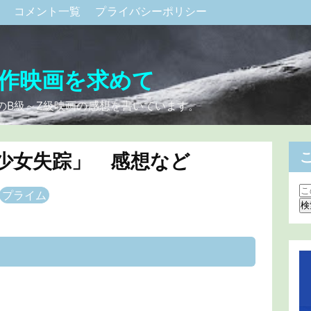
ク
コメント一覧
プライバシーポリシー
作映画を求めて
のB級～Z級映画の感想を書いています。
少女失踪」 感想など
プライム