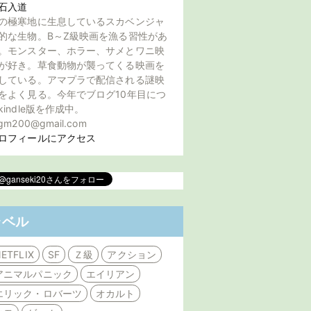
石入道
の極寒地に生息しているスカベンジャ
的な生物。B～Z級映画を漁る習性があ
。モンスター、ホラー、サメとワニ映
が好き。草食動物が襲ってくる映画を
している。アマプラで配信される謎映
をよく見る。今年でブログ10年目につ
kindle版を作成中。
gm200@gmail.com
ロフィールにアクセス
ラベル
ETFLIX
SF
Ｚ級
アクション
アニマルパニック
エイリアン
エリック・ロバーツ
オカルト