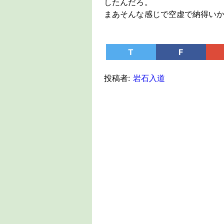
したんだろ。
まあそんな感じで空虚で納得い
T
F
投稿者:
岩石入道