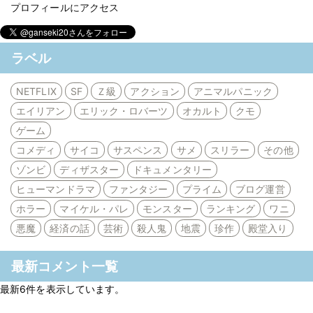
プロフィールにアクセス
ラベル
NETFLIX
SF
Ｚ級
アクション
アニマルパニック
エイリアン
エリック・ロバーツ
オカルト
クモ
ゲーム
コメディ
サイコ
サスペンス
サメ
スリラー
その他
ゾンビ
ディザスター
ドキュメンタリー
ヒューマンドラマ
ファンタジー
プライム
ブログ運営
ホラー
マイケル・パレ
モンスター
ランキング
ワニ
悪魔
経済の話
芸術
殺人鬼
地震
珍作
殿堂入り
最新コメント一覧
最新6件を表示しています。