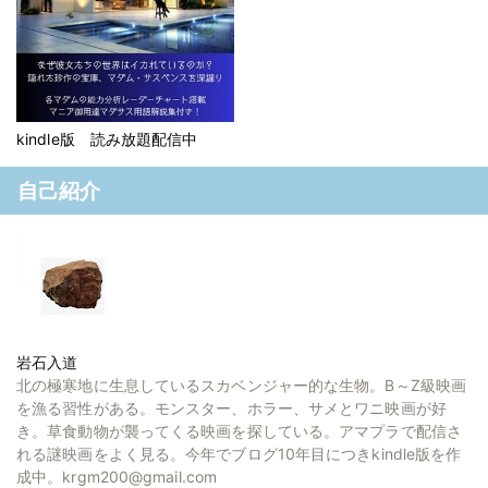
kindle版 読み放題配信中
自己紹介
岩石入道
北の極寒地に生息しているスカベンジャー的な生物。B～Z級映画
を漁る習性がある。モンスター、ホラー、サメとワニ映画が好
き。草食動物が襲ってくる映画を探している。アマプラで配信さ
れる謎映画をよく見る。今年でブログ10年目につきkindle版を作
成中。krgm200@gmail.com