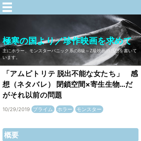
極寒の国より／珍作映画を求めて
主にホラー、モンスターパニック系のB級～Z級映画の感想を書いて
います。
「アムピトリテ 脱出不能な女たち」 感
想（ネタバレ） 閉鎖空間×寄生生物…だ
がそれ以前の問題
10/29/2019
プライム
ホラー
モンスター
概要