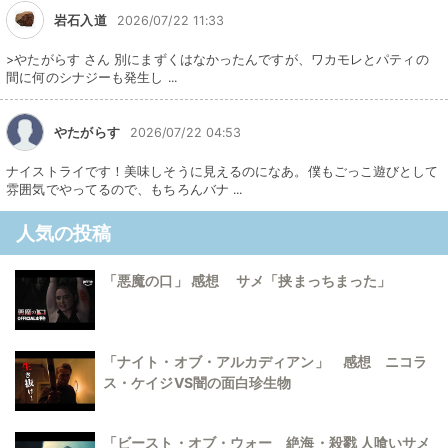
岩石入道
2026/07/22 11:33
>やたがらす さん 別にまずくはなかったんですが、ワカモレとパティの
間に何のシナジーも発生し ...
やたがらす
2026/07/22 04:53
ナイストライです！美味しそうに見えるのになあ。僕もごっこ遊びとして
雰囲気でやってるので、もちろんバナ ...
人気の投稿
「悪魔の口」 感想 サメ「挟まっちまった」
「ナイト・オブ・アルカディアン」 感想 ニコラ
ス・ケイジVS闇の面白珍生物
「ビースト・オブ・ウォー 絶海・殺戮 人喰いサメ