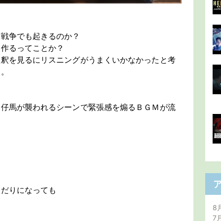
核戦争でも起きるのか？
を作るってことか？
注釈を見るにリスニングがうまくいかなかったと考
た。
に仔馬が襲われるシーンで緊張感を煽るＢＧＭが流
くだりになっても
8
7