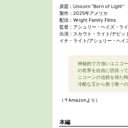
原題：Unicorn "Born of Light"
製作：2025年アメリカ
配信：Wright Family Films
監督：アシュリー・ヘイズ・ラ
出演：スカウト・ライト/デビッ
イナ・ライト/アシュリー・ヘイ
神秘的で力強いユニコ
の世界を自由に彷徨っ
ニコーンの信頼を得た
冷酷な王から救う唯一
（↑Amazonより）
本編