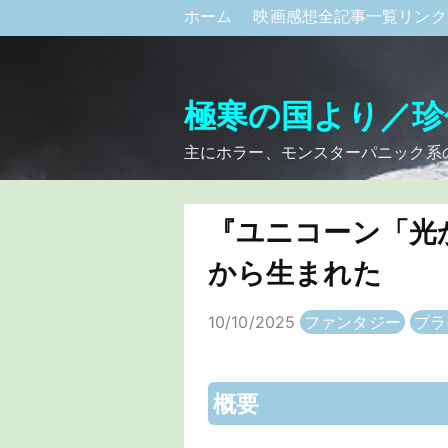
ホーム
映画感想全記事一覧リン
極寒の国より／珍
主にホラー、モンスターパニック系
『ユニコーン「光
から生まれた
10/10/2025
ファンタジー
プラ
概要