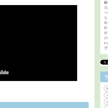
岩
北
ー
る
画
探
画
き
kr
プ
N