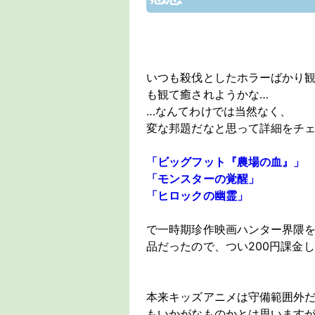
いつも殺伐としたホラーばかり
も観て癒されようかな…
…なんてわけでは当然なく、
変な邦題だなと思って詳細をチ
「ビッグフット『農場の血』」
「モンスターの覚醒」
「ヒロックの幽霊」
で一時期珍作映画ハンター界隈
品だったので、つい200円課金
本来キッズアニメは守備範囲外
もいかがなものかとは思いますが