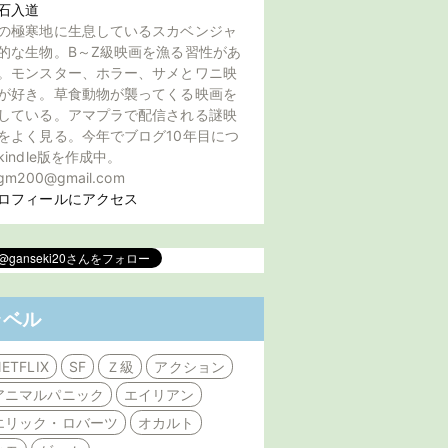
石入道
の極寒地に生息しているスカベンジャ
的な生物。B～Z級映画を漁る習性があ
。モンスター、ホラー、サメとワニ映
が好き。草食動物が襲ってくる映画を
している。アマプラで配信される謎映
をよく見る。今年でブログ10年目につ
kindle版を作成中。
gm200@gmail.com
ロフィールにアクセス
ラベル
ETFLIX
SF
Ｚ級
アクション
アニマルパニック
エイリアン
エリック・ロバーツ
オカルト