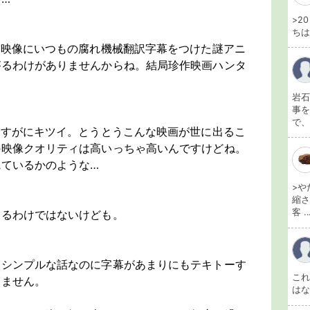
>2
ちは
た映像にいつもの腐れ機械翻訳字幕をつけた謎アニ
がるわけがありませんからね。結局珍作映画ハンタ
岩石
事を
で、
さすがにキツイ。とうとうこんな映画が世に出るこ
の映像クオリティは高いっちゃ高いんですけどね。
ているかのような…
>や
縮さ
客 ..
くるわけではないけども。
にシンプルな話なのに字幕があまりにもテキトーす
こ
きません。
は