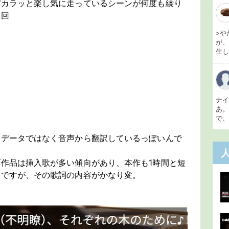
パカラッと楽し気に走っているシーンが何度も繰り
毎回
>や
が
生し 
ナ
あ
で、
トデータではなく音声から翻訳しているっぽいんで
作品は挿入歌が多い傾向があり、本作も1時間と短
んですが、その歌詞の内容がかなり変。