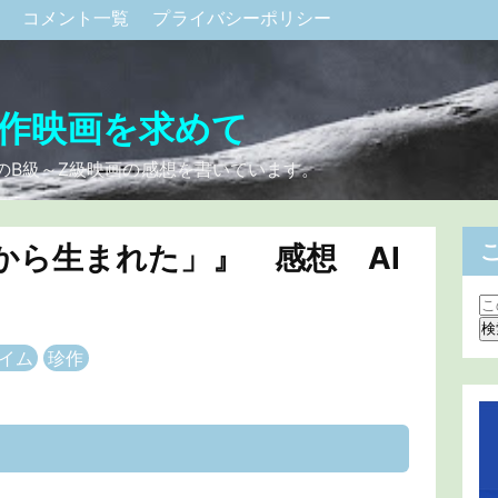
ク
コメント一覧
プライバシーポリシー
作映画を求めて
のB級～Z級映画の感想を書いています。
から生まれた」』 感想 AI
イム
珍作