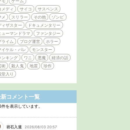
クモ
ゲーム
コメディ
サイコ
サスペンス
サメ
スリラー
その他
ゾンビ
ディザスター
ドキュメンタリー
ヒューマンドラマ
ファンタジー
プライム
ブログ運営
ホラー
マイケル・パレ
モンスター
ランキング
ワニ
悪魔
経済の話
芸術
殺人鬼
地震
珍作
殿堂入り
最新コメント一覧
6件を表示しています。
岩石入道
2026/08/03 20:57