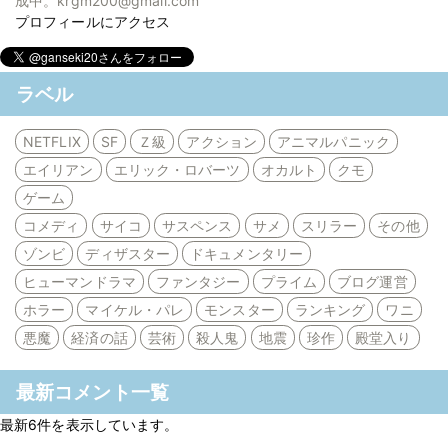
成中。krgm200@gmail.com
プロフィールにアクセス
ラベル
NETFLIX
SF
Ｚ級
アクション
アニマルパニック
エイリアン
エリック・ロバーツ
オカルト
クモ
ゲーム
コメディ
サイコ
サスペンス
サメ
スリラー
その他
ゾンビ
ディザスター
ドキュメンタリー
ヒューマンドラマ
ファンタジー
プライム
ブログ運営
ホラー
マイケル・パレ
モンスター
ランキング
ワニ
悪魔
経済の話
芸術
殺人鬼
地震
珍作
殿堂入り
最新コメント一覧
最新6件を表示しています。