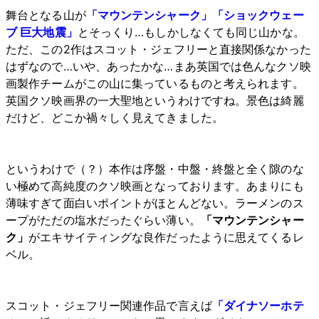
舞台となる山が
「マウンテンシャーク」
「ショックウェー
ブ 巨大地震」
とそっくり…もしかしなくても同じ山かな。
ただ、この2作はスコット・ジェフリーと直接関係なかった
はずなので…いや、あったかな…まあ英国では色んなクソ映
画製作チームがこの山に集っているものと考えられます。
英国クソ映画界の一大聖地というわけですね。景色は綺麗
だけど、どこか禍々しく見えてきました。
というわけで（？）本作は序盤・中盤・終盤と全く隙のな
い極めて高純度のクソ映画となっております。あまりにも
薄味すぎて面白いポイントがほとんどない。ラーメンのス
ープがただの塩水だったぐらい薄い。
「マウンテンシャー
ク」
がエキサイティングな良作だったように思えてくるレ
ベル。
スコット・ジェフリー関連作品で言えば
「ダイナソーホテ