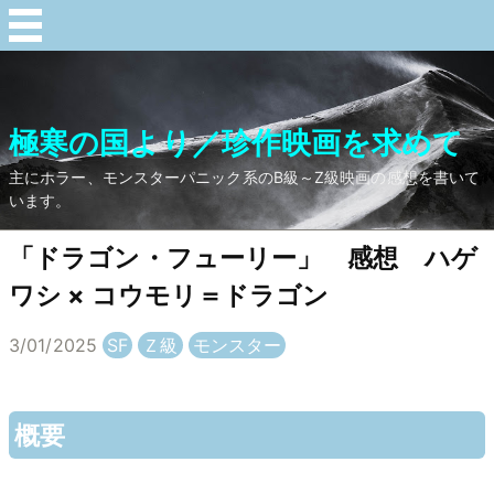
極寒の国より／珍作映画を求めて
主にホラー、モンスターパニック系のB級～Z級映画の感想を書いて
います。
「ドラゴン・フューリー」 感想 ハゲ
ワシ × コウモリ＝ドラゴン
3/01/2025
SF
Ｚ級
モンスター
概要