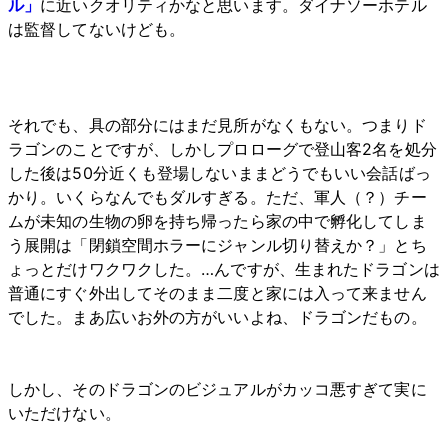
ル」
に近いクオリティかなと思います。ダイナソーホテル
は監督してないけども。
それでも、具の部分にはまだ見所がなくもない。つまりド
ラゴンのことですが、しかしプロローグで登山客2名を処分
した後は50分近くも登場しないままどうでもいい会話ばっ
かり。いくらなんでもダルすぎる。ただ、軍人（？）チー
ムが未知の生物の卵を持ち帰ったら家の中で孵化してしま
う展開は「閉鎖空間ホラーにジャンル切り替えか？」とち
ょっとだけワクワクした。…んですが、生まれたドラゴンは
普通にすぐ外出してそのまま二度と家には入って来ません
でした。まあ広いお外の方がいいよね、ドラゴンだもの。
しかし、そのドラゴンのビジュアルがカッコ悪すぎて実に
いただけない。