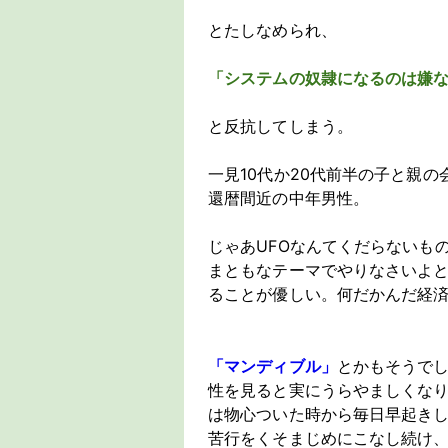
とたしなめられ、
「システムの奴隷になるのは嫌
と反抗してしまう。
一見10代か20代前半の子と親
還暦間近の中年男性。
じゃあUFOなんてくだらないも
まともなテーマでやりなさいよ
ることが優しい。何だかんだ経
「マンディブル」
とかもそうで
性を見ると実にうらやましくな
は物心ついた時から毎日早起き
苦行をくそまじめにこなし続け