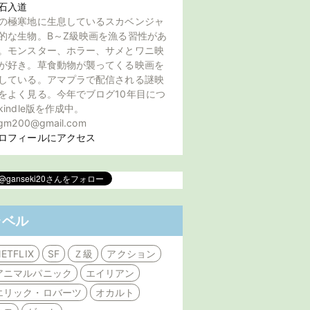
石入道
の極寒地に生息しているスカベンジャ
的な生物。B～Z級映画を漁る習性があ
。モンスター、ホラー、サメとワニ映
が好き。草食動物が襲ってくる映画を
している。アマプラで配信される謎映
をよく見る。今年でブログ10年目につ
kindle版を作成中。
gm200@gmail.com
ロフィールにアクセス
ラベル
ETFLIX
SF
Ｚ級
アクション
アニマルパニック
エイリアン
エリック・ロバーツ
オカルト