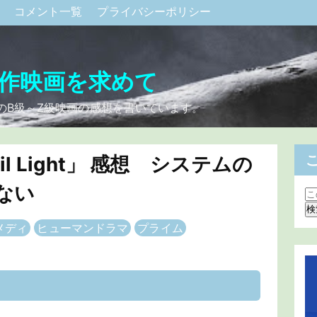
ク
コメント一覧
プライバシーポリシー
作映画を求めて
のB級～Z級映画の感想を書いています。
il Light」 感想 システムの
ない
メディ
ヒューマンドラマ
プライム