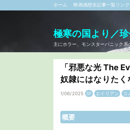
ホーム
映画感想全記事一覧リン
極寒の国より／珍
主にホラー、モンスターパニック系
「邪悪な光 The Ev
奴隷にはなりたく
1/06/2025
SF
エイリアン
コ
概要