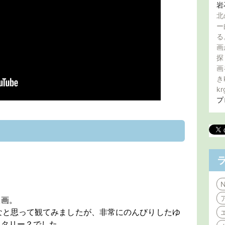
岩
北
ー
る
画
探
画
き
kr
プ
N
映画。
なと思って観てみましたが、非常にのんびりしたゆ
ンタリー？でした。