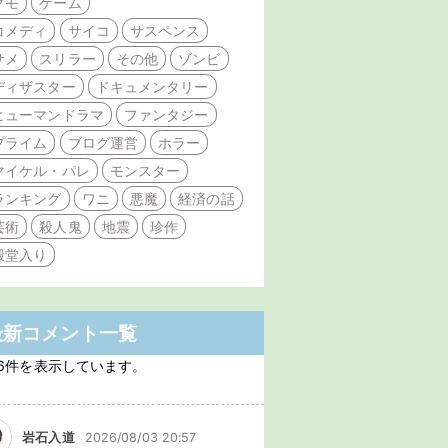
クモ
ゲーム
コメディ
サイコ
サスペンス
サメ
スリラー
その他
ゾンビ
ディザスター
ドキュメンタリー
ヒューマンドラマ
ファンタジー
プライム
ブログ運営
ホラー
マイケル・パレ
モンスター
ランキング
ワニ
悪魔
経済の話
芸術
殺人鬼
地震
珍作
殿堂入り
最新コメント一覧
6件を表示しています。
岩石入道
2026/08/03 20:57