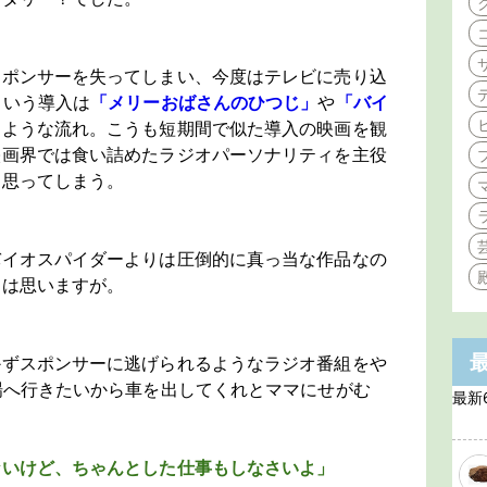
スポンサーを失ってしまい、今度はテレビに売り込
という導入は
「メリーおばさんのひつじ」
や
「バイ
じような流れ。こうも短期間で似た導入の映画を観
映画界では食い詰めたラジオパーソナリティを主役
と思ってしまう。
バイオスパイダーよりは圧倒的に真っ当な作品なの
とは思いますが。
かずスポンサーに逃げられるようなラジオ番組をや
場へ行きたいから車を出してくれとママにせがむ
最新
ないけど、ちゃんとした仕事もしなさいよ」