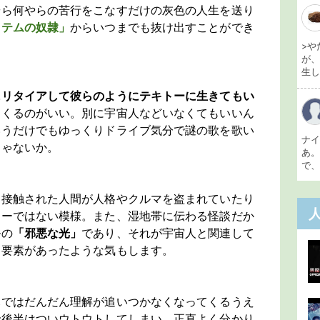
やら何やらの苦行をこなすだけの灰色の人生を送り
ステムの奴隷」
からいつまでも抜け出すことができ
>や
が
生し 
にリタイアして彼らのようにテキトーに生きてもい
てくるのがいい。別に宇宙人などいなくてもいいん
いうだけでもゆっくりドライブ気分で謎の歌を歌い
ナ
じゃないか。
あ
で、
に接触された人間が人格やクルマを盗まれていたり
リーではない模様。また、湿地帯に伝わる怪談だか
ルの
「邪悪な光」
であり、それが宇宙人と関連して
ー要素があったような気もします。
幕ではだんだん理解が追いつかなくなってくるうえ
で後半はついウトウトしてしまい、正直よく分かり