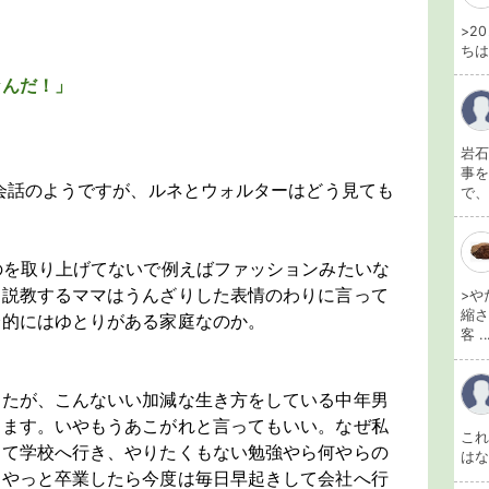
>2
ちは
なんだ！」
岩石
事を
の会話のようですが、ルネとウォルターはどう見ても
で、
のを取り上げてないで例えばファッションみたいな
と説教するママはうんざりした表情のわりに言って
>や
縮さ
済的にはゆとりがある家庭なのか。
客 ..
したが、こんないい加減な生き方をしている中年男
ります。いやもうあこがれと言ってもいい。なぜ私
こ
して学校へ行き、やりたくもない勉強やら何やらの
は
、やっと卒業したら今度は毎日早起きして会社へ行