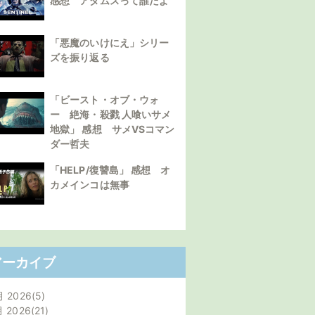
感想 アダムスって誰だよ
「悪魔のいけにえ」シリー
ズを振り返る
「ビースト・オブ・ウォ
ー 絶海・殺戮 人喰いサメ
地獄」 感想 サメVSコマン
ダー哲夫
「HELP/復讐島」 感想 オ
カメインコは無事
アーカイブ
月 2026
5
月 2026
21