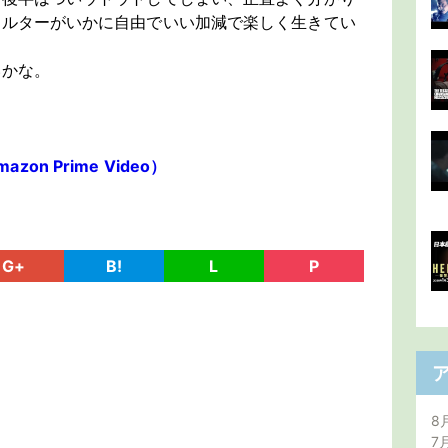
ォルターがいかに自由でいい加減で楽しく生きてい
いかな。
azon Prime Video）
G+
B!
L
P
8
7