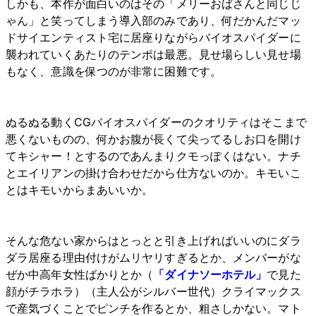
しかも、本作が面白いのはその「メリーおばさんと同じじ
ゃん」と笑ってしまう導入部のみであり、何だかんだマッ
ドサイエンティスト宅に居座りながらバイオスパイダーに
襲われていくあたりのテンポは最悪。見せ場らしい見せ場
もなく、意識を保つのが非常に困難です。
ぬるぬる動くCGバイオスパイダーのクオリティはそこまで
悪くないものの、何かお腹が長くて尖ってるしお口を開け
てキシャー！とするのであんまりクモっぽくはない。ナチ
とエイリアンの掛け合わせだから仕方ないのか。キモいこ
とはキモいからまあいいか。
そんな危ない家からはとっとと引き上げればいいのにダラ
ダラ居座る理由付けがムリヤリすぎるとか、メンバーがな
ぜか中高年女性ばかりとか（
「ダイナソーホテル」
で見た
顔がチラホラ）（主人公がシルバー世代）クライマックス
で産気づくことでピンチを作るとか、粗さしかない。マト