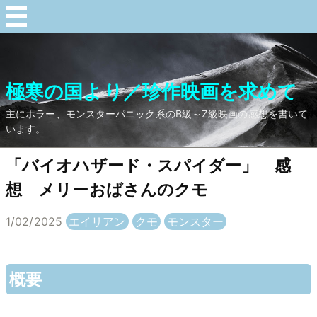
極寒の国より／珍作映画を求めて
主にホラー、モンスターパニック系のB級～Z級映画の感想を書いて
います。
「バイオハザード・スパイダー」 感
想 メリーおばさんのクモ
1/02/2025
エイリアン
クモ
モンスター
概要