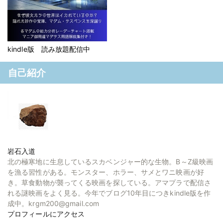
kindle版 読み放題配信中
自己紹介
岩石入道
北の極寒地に生息しているスカベンジャー的な生物。B～Z級映画
を漁る習性がある。モンスター、ホラー、サメとワニ映画が好
き。草食動物が襲ってくる映画を探している。アマプラで配信さ
れる謎映画をよく見る。今年でブログ10年目につきkindle版を作
成中。krgm200@gmail.com
プロフィールにアクセス