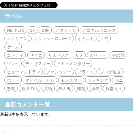
ラベル
NETFLIX
SF
Ｚ級
アクション
アニマルパニック
エイリアン
エリック・ロバーツ
オカルト
クモ
ゲーム
コメディ
サイコ
サスペンス
サメ
スリラー
その他
ゾンビ
ディザスター
ドキュメンタリー
ヒューマンドラマ
ファンタジー
プライム
ブログ運営
ホラー
マイケル・パレ
モンスター
ランキング
ワニ
悪魔
経済の話
芸術
殺人鬼
地震
珍作
殿堂入り
最新コメント一覧
最新6件を表示しています。