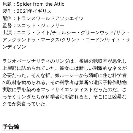
原題：Spider from the Attic
製作：2021年イギリス
配信：トランスワールドアソシエイツ
監督：スコット・ジェフリー
出演：ニコラ・ライト/チェルシー・グリーンウッド/サラ・
アレクサンドラ・マークス/クリント・ゴードン/ケイト・サ
ンディソン
ラジオパーソナリティのリンダは、番組の聴取率が悪化し
上層部に詰められていた。彼女には新しい刺激的なネタが
必要だった。そんな折、娘ルーシーから隣町に住む科学者
の取材を勧められる。その科学者は禁断の遺伝子操作動物
実験に手を染めるマッドサイエンティストだったのだ。さ
っそくリンダたちが科学者宅を訪れると、そこには凶暴な
クモが巣食っていた。
予告編