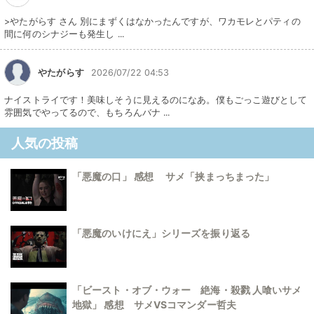
>やたがらす さん 別にまずくはなかったんですが、ワカモレとパティの
間に何のシナジーも発生し ...
やたがらす
2026/07/22 04:53
ナイストライです！美味しそうに見えるのになあ。僕もごっこ遊びとして
雰囲気でやってるので、もちろんバナ ...
人気の投稿
「悪魔の口」 感想 サメ「挟まっちまった」
「悪魔のいけにえ」シリーズを振り返る
「ビースト・オブ・ウォー 絶海・殺戮 人喰いサメ
地獄」 感想 サメVSコマンダー哲夫