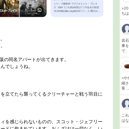
>2
ちは
す。
岩石
い。
事を
で、
大阪の同名アパートが出てきます。
なんでしょうね。
>や
縮さ
客 ..
音を立てたら襲ってくるクリーチャーと戦う羽目に
こ
は
ティを感じられないものの、スコット・ジェフリー
ムードに包まれています。おふざけは一切なく、い