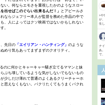
りない。何ならエモさを重視したかのようなスロー
気を出せばこのぐらい出来るんだ！」
とアピールさ
>や
これならジェフリー本人が監督を務めた作品の中で
が
ても、人によってはクソ映画ではないかもしれない
生し 
です。
え、先日の
「エイリアン・ハンティング」
のような
ナ
なぬめり気もあってまずまずのクオリティ。
あ
で、
てるのに何かとキャーキャー騒ぎ立てるママンと妹
からぶち壊しているような気がしないでもないもの
さが少しだけ薄れて普通のよくあるクリーチャーホ
シと思えなくもない。パクリたくてもうまくパクれ