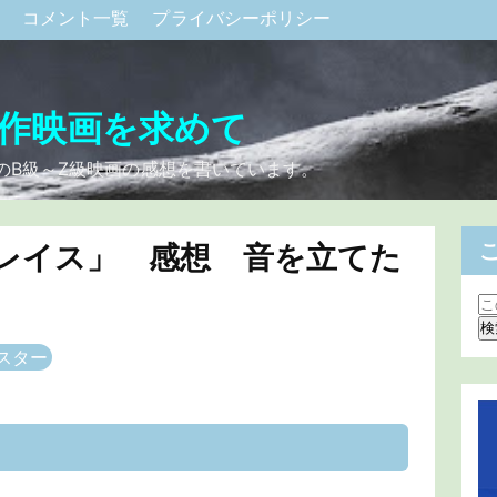
ク
コメント一覧
プライバシーポリシー
作映画を求めて
のB級～Z級映画の感想を書いています。
レイス」 感想 音を立てた
スター