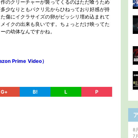
本作のクリーチャーが襲ってくるのはただ喰うため
が多少なりともパクリ元からひねっており好感が持
れた傷にイクラサイズの卵がビッシリ埋め込まれて
殊メイクの出来も良いです。ちょっとだけ映ってた
ャーの幼体なんですかね。
 Prime Video）
G+
B!
L
P
8
7