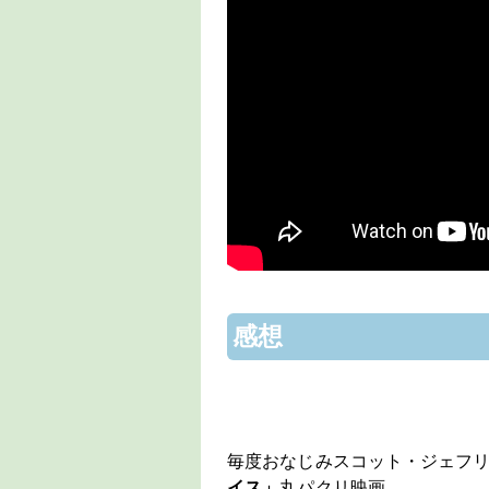
感想
毎度おなじみスコット・ジェフ
イス」
丸パクリ映画。