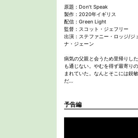
原題：Don't Speak
製作：2020年イギリス
配信：Green Light
監督：スコット・ジェフリー
出演：ステファニー・ロッジ/ジ
ナ・ジェーン
病気の父親と会うため里帰りし
も通じない。やむを得ず最寄り
まれていた。なんとそこには鋭
だ…
予告編