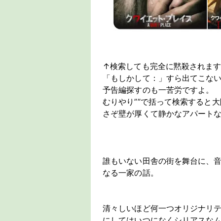
↑検索しても完全に黙殺されま
「もしかして：」すら出てこな
予告編探すのも一苦労ですよ。
むりやり””で括って検索すると
さぞ壁が厚くて静かなアパート
誰もいない田舎の街を舞台に、
なる一家の話。
清々しいほど何一つオリジナリ
にしてはいつになくシリアスな