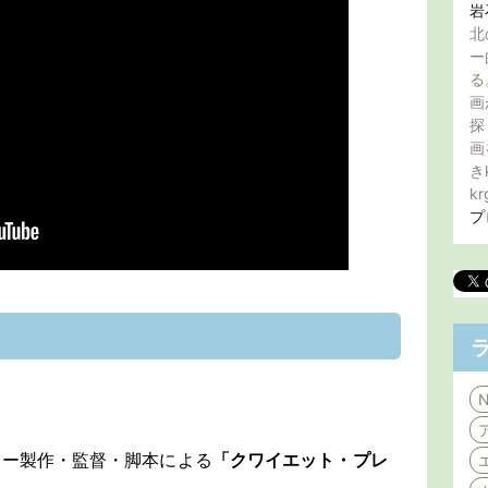
岩
北
ー
る
画
探
画
き
kr
プ
N
リー製作・監督・脚本による
「クワイエット・プレ