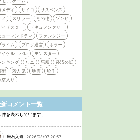
クモ
ゲーム
コメディ
サイコ
サスペンス
サメ
スリラー
その他
ゾンビ
ディザスター
ドキュメンタリー
ヒューマンドラマ
ファンタジー
プライム
ブログ運営
ホラー
マイケル・パレ
モンスター
ランキング
ワニ
悪魔
経済の話
芸術
殺人鬼
地震
珍作
殿堂入り
最新コメント一覧
6件を表示しています。
岩石入道
2026/08/03 20:57