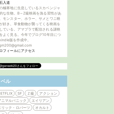
石入道
の極寒地に生息しているスカベンジャ
的な生物。B～Z級映画を漁る習性があ
。モンスター、ホラー、サメとワニ映
が好き。草食動物が襲ってくる映画を
している。アマプラで配信される謎映
をよく見る。今年でブログ10年目につ
kindle版を作成中。
gm200@gmail.com
ロフィールにアクセス
ラベル
ETFLIX
SF
Ｚ級
アクション
アニマルパニック
エイリアン
エリック・ロバーツ
オカルト