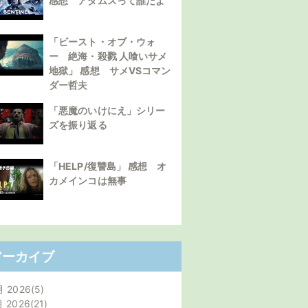
感想 アダムスって誰だよ
「ビースト・オブ・ウォ
ー 絶海・殺戮 人喰いサメ
地獄」 感想 サメVSコマン
ダー哲夫
「悪魔のいけにえ」シリー
ズを振り返る
「HELP/復讐島」 感想 オ
カメインコは無事
アーカイブ
月 2026
5
月 2026
21