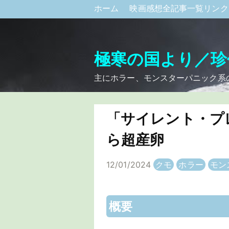
ホーム
映画感想全記事一覧リン
極寒の国より／珍
主にホラー、モンスターパニック系
「サイレント・プ
ら超産卵
12/01/2024
クモ
ホラー
モン
概要