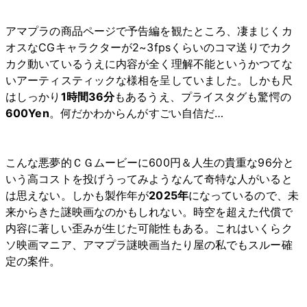
アマプラの商品ページで予告編を観たところ、凄まじくカ
オスなCGキャラクターが2~3fpsくらいのコマ送りでカク
カク動いているうえに内容が全く理解不能というかつてな
いアーティスティックな様相を呈していました。しかも尺
はしっかり
1時間36分
もあるうえ、プライスタグも驚愕の
600Yen
。何だかわからんがすごい自信だ…
こんな悪夢的ＣＧムービーに600円＆人生の貴重な96分と
いう高コストを投げうってみようなんて奇特な人がいると
は思えない。しかも製作年が
2025年
になっているので、未
来からきた謎映画なのかもしれない。時空を超えた代償で
内容に著しい歪みが生じた可能性もある。これはいくらク
ソ映画マニア、アマプラ謎映画当たり屋の私でもスルー確
定の案件。