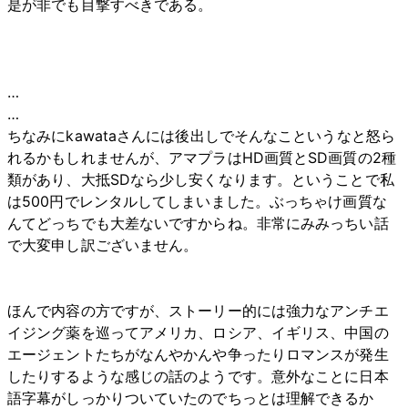
是が非でも目撃すべきである。
…
…
ちなみにkawataさんには後出しでそんなこというなと怒ら
れるかもしれませんが、アマプラはHD画質とSD画質の2種
類があり、大抵SDなら少し安くなります。ということで私
は500円でレンタルしてしまいました。ぶっちゃけ画質な
んてどっちでも大差ないですからね。非常にみみっちい話
で大変申し訳ございません。
ほんで内容の方ですが、ストーリー的には強力なアンチエ
イジング薬を巡ってアメリカ、ロシア、イギリス、中国の
エージェントたちがなんやかんや争ったりロマンスが発生
したりするような感じの話のようです。意外なことに日本
語字幕がしっかりついていたのでちっとは理解できるか