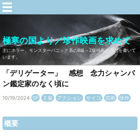
極寒の国より／珍作映画を求めて
主にホラー、モンスターパニック系のB級～Z級映画の感想を書いて
います。
「デリゲーター」 感想 念力シャンパ
ン鑑定家のなく頃に
10/19/2024
SF
Ｚ級
アクション
サイコ
芸術
珍作
概要