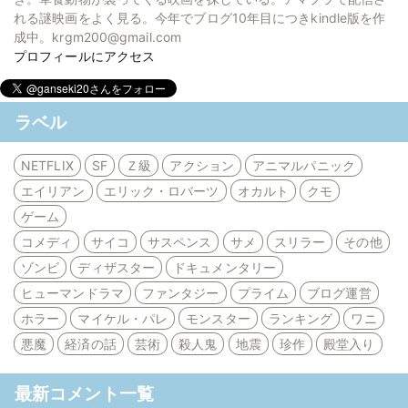
れる謎映画をよく見る。今年でブログ10年目につきkindle版を作
成中。krgm200@gmail.com
プロフィールにアクセス
ラベル
NETFLIX
SF
Ｚ級
アクション
アニマルパニック
エイリアン
エリック・ロバーツ
オカルト
クモ
ゲーム
コメディ
サイコ
サスペンス
サメ
スリラー
その他
ゾンビ
ディザスター
ドキュメンタリー
ヒューマンドラマ
ファンタジー
プライム
ブログ運営
ホラー
マイケル・パレ
モンスター
ランキング
ワニ
悪魔
経済の話
芸術
殺人鬼
地震
珍作
殿堂入り
最新コメント一覧