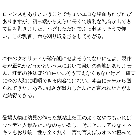
ロマンスもありということでちょいエロな場面もたびたび
ありますが、初っ端からえらい長くて鋭利な乳首が出てき
て目を剥きました。ハグしただけでぶっ刺さりそうで怖
い。この乳首、命を刈り取る形をしてやがる。
本作のクオリティが確信犯にせよそうでないにせよ、製作
者が正気かどうかという点において疑いの余地はありませ
ん。狂気の沙汰ほど面白い…そう言えなくもないけど、確実
に今の人類に咀嚼できる内容ではない。本当に未来から送
られてきた、あるいはAIが出力したんだと言われた方がま
だ納得できる。
登場人物は幼児の作った紙粘土細工のようなやつもいれば
ウッディ人形みたいなのもいるし、そこそこリアルなマネ
キンもおり統一性が全く無く一言で言えばカオスの極みで