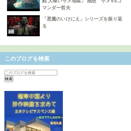
戮 人喰いサメ地獄」 感想 サメVSコ
マンダー哲夫
「悪魔のいけにえ」シリーズを振り返
る
このブログを検索