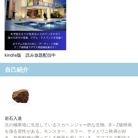
kindle版 読み放題配信中
自己紹介
岩石入道
北の極寒地に生息しているスカベンジャー的な生物。B～Z級映画
を漁る習性がある。モンスター、ホラー、サメとワニ映画が好
き。草食動物が襲ってくる映画を探している。アマプラで配信さ