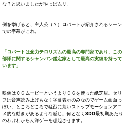
な？と思いましたがやっぱムリ。
例を挙げると、主人公（？）ロバートが紹介されるシーン
での字幕がこれ。
「ロバートは念力テロリズムの最高の専門家であり、この
部隊に関するシャンパン鑑定家として最高の実績を持って
います」
映像はＣＧムービーというよりＣＧを使った紙芝居。セリ
フは音声読み上げもなく字幕表示のみなのでゲーム画面っ
ぽい。ところどころで猛烈に荒いストップモーションアニ
メ的な動きがあるような感じ。何となく
3DO
最初期あたり
のわけわからん洋ゲーを想起させます。