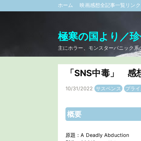
ホーム
映画感想全記事一覧リン
極寒の国より／珍
主にホラー、モンスターパニック系
「SNS中毒」 
10/31/2022
サスペンス
プライ
概要
原題：A Deadly Abduction