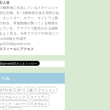
石入道
の極寒地に生息しているスカベンジャ
的な生物。B～Z級映画を漁る習性があ
。モンスター、ホラー、サメとワニ映
が好き。草食動物が襲ってくる映画を
している。アマプラで配信される謎映
をよく見る。今年でブログ10年目につ
kindle版を作成中。
gm200@gmail.com
ロフィールにアクセス
ラベル
ETFLIX
SF
Ｚ級
アクション
アニマルパニック
エイリアン
エリック・ロバーツ
オカルト