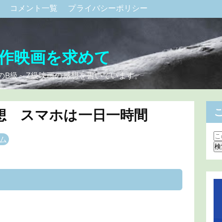
ク
コメント一覧
プライバシーポリシー
作映画を求めて
のB級～Z級映画の感想を書いています。
感想 スマホは一日一時間
ム