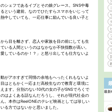
のシェフであるイブとその娘グレース。SNS中毒
いるという建前。なのでひたすらスマホをいじって
に熱中していても、一応仕事に励んでいる良い子と
面から目を離さず、恋人や家族を目の前にしても生
している人間というのはなかなか不快指数が高い。
を愛しているのか！？」と怒り出しても仕方ないよ
行動がアホすぎて同情の余地もへったくれもないよ
た目はともかく一応まだ高校生なので教育と環境に
えます。分別のない10代の女の子がSNSでろくで
最新
うのはよくある話なんだろうし、それが現代社会の
。本作はReelONEのテレビ映画としては珍しい
ている方ではないかと思いました。