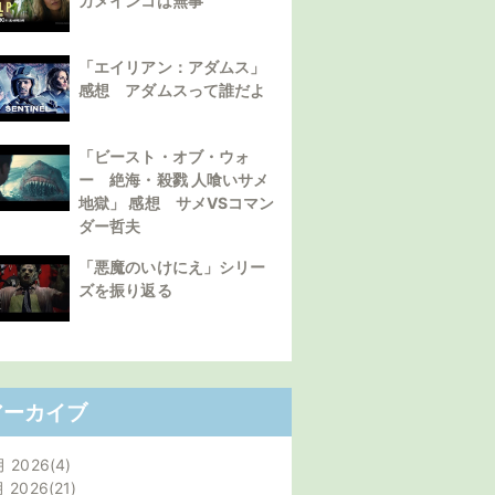
カメインコは無事
「エイリアン：アダムス」
感想 アダムスって誰だよ
「ビースト・オブ・ウォ
ー 絶海・殺戮 人喰いサメ
地獄」 感想 サメVSコマン
ダー哲夫
「悪魔のいけにえ」シリー
ズを振り返る
アーカイブ
月 2026
4
月 2026
21