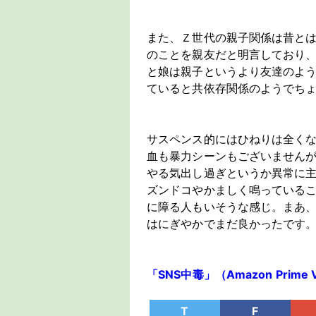
また、Ｚ世代の親子関係は昔と
のことを親友だと明言しており
と娘は親子というより友達のよ
ていると共依存関係のようでち
サスペンス的にはひねりは全く
血も暴力シーンもございません
やる気出し過ぎというか異常に
ズンドコやかましく鳴っている
に障る人もいそうな感じ。まあ
はにぎやかでまだ良かったです
「SNS中毒」（Amazon Prime 
T
F