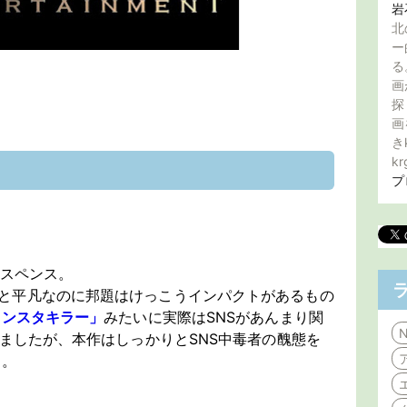
岩
北
ー
る
画
探
画
き
kr
プ
サスペンス。
と平凡なのに邦題はけっこうインパクトがあるもの
インスタキラー」
みたいに実際はSNSがあんまり関
N
ましたが、本作はしっかりとSNS中毒者の醜態を
た。