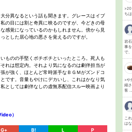
>2
ちは
は大分異なるという話も聞きます。グレースはイブ
、私の目には割と奇異に映るのですが、今どきの母
うな感覚になっているのかもしれません。傍から見
ょっとした居心地の悪さを覚えるのですが。
岩石
事を
で、
ないものの手堅くボチボチといったところ。死人も
がそれは想定内。それより気になるのは劇伴担当が
主張が強く、ほとんど常時派手なＢＧＭがズンドコ
ことです。音量もやけにデカいし、これはかなり気
>や
縮さ
、私としては劇伴なしの虚無系配信スルー映画より
客 ..
。
Video）
こ
は
G+
B!
L
P