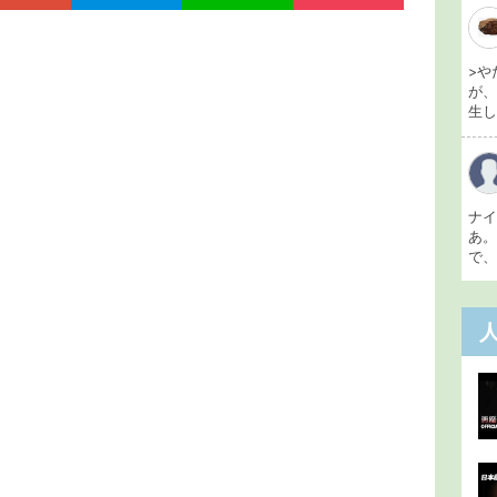
>や
が
生し 
ナ
あ
で、