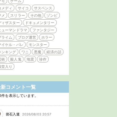
クモ
ゲーム
コメディ
サイコ
サスペンス
サメ
スリラー
その他
ゾンビ
ディザスター
ドキュメンタリー
ヒューマンドラマ
ファンタジー
プライム
ブログ運営
ホラー
マイケル・パレ
モンスター
ランキング
ワニ
悪魔
経済の話
芸術
殺人鬼
地震
珍作
殿堂入り
最新コメント一覧
6件を表示しています。
岩石入道
2026/08/03 20:57