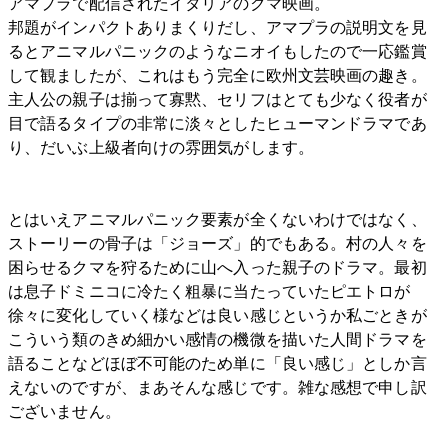
アマプラで配信されたイタリアのクマ映画。
邦題がインパクトありまくりだし、アマプラの説明文を見
るとアニマルパニックのようなニオイもしたので一応鑑賞
して観ましたが、これはもう完全に欧州文芸映画の趣き。
主人公の親子は揃って寡黙、セリフはとても少なく役者が
目で語るタイプの非常に淡々としたヒューマンドラマであ
り、だいぶ上級者向けの雰囲気がします。
とはいえアニマルパニック要素が全くないわけではなく、
ストーリーの骨子は「ジョーズ」的でもある。村の人々を
困らせるクマを狩るために山へ入った親子のドラマ。最初
は息子ドミニコに冷たく粗暴に当たっていたピエトロが
徐々に変化していく様などは良い感じというか私ごときが
こういう類のきめ細かい感情の機微を描いた人間ドラマを
語ることなどほぼ不可能のため単に「良い感じ」としか言
えないのですが、まあそんな感じです。雑な感想で申し訳
ございません。