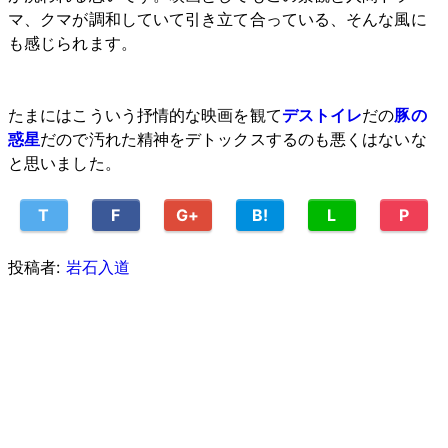
マ、クマが調和していて引き立て合っている、そんな風に
も感じられます。
たまにはこういう抒情的な映画を観て
デストイレ
だの
豚の
惑星
だので汚れた精神をデトックスするのも悪くはないな
と思いました。
T
F
G+
B!
L
P
投稿者:
岩石入道