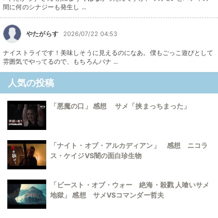
間に何のシナジーも発生し ...
やたがらす
2026/07/22 04:53
ナイストライです！美味しそうに見えるのになあ。僕もごっこ遊びとして
雰囲気でやってるので、もちろんバナ ...
人気の投稿
「悪魔の口」 感想 サメ「挟まっちまった」
「ナイト・オブ・アルカディアン」 感想 ニコラ
ス・ケイジVS闇の面白珍生物
「ビースト・オブ・ウォー 絶海・殺戮 人喰いサメ
地獄」 感想 サメVSコマンダー哲夫