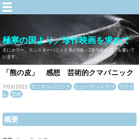
極寒の国より／珍作映画を求めて
主にホラー、モンスターパニック系のB級～Z級映画の感想を書いて
います。
「熊の皮」 感想 芸術的クマパニック
7/03/2022
アニマルパニック
ヒューマンドラマ
プライ
ム
芸術
概要