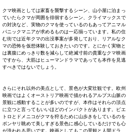
クマ映画としては家畜を襲撃するシーン、山小屋に泊まっ
ていたらクマが周囲を徘徊するシーン、クライマックスで
の対決など、実物のクマを使っているのもあってアニマル
パニックマニアが求めるものは一応揃っています。私の住
む街では近年クマの出没事案が多発しており、リアルなク
マの恐怖を仮想体験しておきたいのです。とにかく実物と
は裏腹にめっきり数を減らして絶滅寸前の貴重なクマ映画
ですから、大筋はヒューマンドラマであっても本作を見逃
すべきではないでしょう。
さらにそれ以外の美点として、景色が大変壮観です。欧州
映画ではよくオーストリア映画で描かれるアルプス山脈の
景観に感動することが多いのですが、本作はそれらの頂点
に立つと言ってもいいほどのインパクトがあります。ピエ
トロとドメニコがクマを狩るために山歩きをしているのを
ボンヤリ眺めて美しすぎる景色に感心しているだけでも心
が洗われる思いです。映画としてもこの景観と人間ドラ