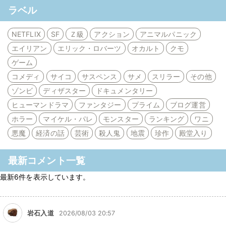
ラベル
NETFLIX
SF
Ｚ級
アクション
アニマルパニック
エイリアン
エリック・ロバーツ
オカルト
クモ
ゲーム
コメディ
サイコ
サスペンス
サメ
スリラー
その他
ゾンビ
ディザスター
ドキュメンタリー
ヒューマンドラマ
ファンタジー
プライム
ブログ運営
ホラー
マイケル・パレ
モンスター
ランキング
ワニ
悪魔
経済の話
芸術
殺人鬼
地震
珍作
殿堂入り
最新コメント一覧
最新6件を表示しています。
岩石入道
2026/08/03 20:57