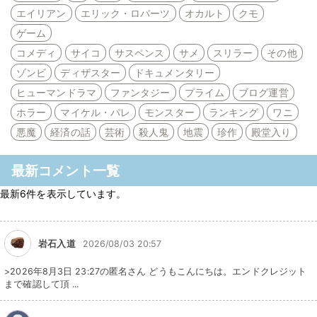
エイリアン
エリック・ロバーツ
オカルト
クモ
ゲーム
コメディ
サイコ
サスペンス
サメ
スリラー
その他
ゾンビ
ディザスター
ドキュメンタリー
ヒューマンドラマ
ファンタジー
プライム
ブログ運営
ホラー
マイケル・パレ
モンスター
ランキング
ワニ
悪魔
経済の話
芸術
殺人鬼
地震
珍作
殿堂入り
最新コメント一覧
最新6件を表示しています。
岩石入道
2026/08/03 20:57
>2026年8月3日 23:27の匿名さん どうもこんにちは。エンドクレジット
まで確認して頂 ...