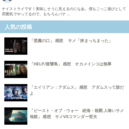
ナイストライです！美味しそうに見えるのになあ。僕もごっこ遊びとして
雰囲気でやってるので、もちろんバナ ...
人気の投稿
「悪魔の口」 感想 サメ「挟まっちまった」
「HELP/復讐島」 感想 オカメインコは無事
「エイリアン：アダムス」 感想 アダムスって誰だ
よ
「ビースト・オブ・ウォー 絶海・殺戮 人喰いサメ
地獄」 感想 サメVSコマンダー哲夫