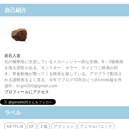
自己紹介
岩石入道
北の極寒地に生息しているスカベンジャー的な生物。B～Z級映画
を漁る習性がある。モンスター、ホラー、サメとワニ映画が好
き。草食動物が襲ってくる映画を探している。アマプラで配信さ
れる謎映画をよく見る。今年でブログ10年目につきkindle版を作
成中。krgm200@gmail.com
プロフィールにアクセス
ラベル
NETFLIX
SF
Ｚ級
アクション
アニマルパニック