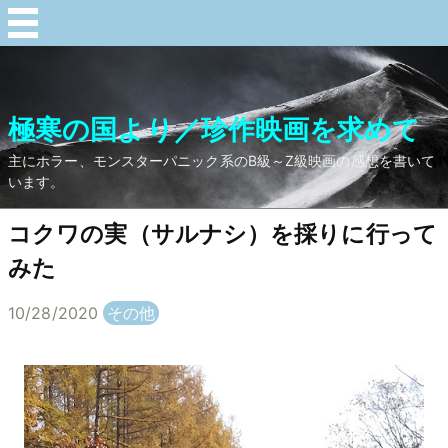
極寒の国より／珍作映画を求めて
主にホラー、モンスターパニック系のB級～Z級映画の感想を書いて
います。
コクワの実（サルナシ）を採りに行って
みた
10/28/2020
その他