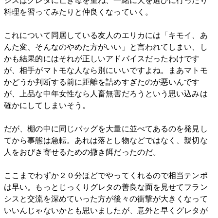
シスはグレタに亡き母を重ね、一緒に犬を選びに行ったり
料理を習ってみたりと仲良くなっていく。
これについて同居している友人のエリカには「キモイ、あ
んた変、そんなのやめた方がいい」と言われてしまい、し
かも結果的にはそれが正しいアドバイスだったわけです
が、相手がマトモな人なら別にいいですよね。まあマトモ
かどうか判断する前に距離を詰めすぎたのが悪いんです
が、上品な中年女性なら人畜無害だろうという思い込みは
確かにしてしまいそう。
だが、棚の中に同じバッグを大量に並べてあるのを発見し
てから事態は急転。あれは落とし物などではなく、親切な
人をおびき寄せるための撒き餌だったのだ。
ここまでわずか２０分ほどでやってくれるので相当テンポ
は早い。もっとじっくりグレタの善良な面を見せてフラン
シスと交流を深めていった方が後々の衝撃が大きくなって
いいんじゃないかとも思いましたが、意外と早くグレタが