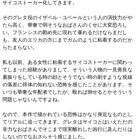
サイコストーカー化してきます。
そのグレタ役のイザベル・ユペールという人の演技力がや
たら高く、華奢で弱そうなおばさんのくせに大変恐ろし
い。フランシスの勤め先に現れて暴れるだけならまだし
も、友人のエリカの方にまでガムのように粘着するのだか
らたまらない。
私も以前、ある女性に粘着するサイコストーカーに関わっ
てしまった経験がありまして、そういう人物の一見善良な
素振りをしている時の顔とそうでない時の刺すような視線
の落差に得体の知れない恐怖を感じたことがあります。そ
いつも華奢な年配者でしたが、殴れば倒せるとかそういう
問題じゃないんですよね。
なので、本作で描かれている恐怖はかなり身近なものとし
てリアルに迫ってきます。グレタはサイコとはいえただの
非力なおばさんでそこまで現実離れした凶行に及んだりは
しないのでなおさらそう感じました。