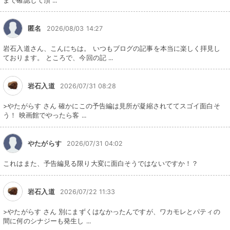
まで確認して頂 ...
匿名
2026/08/03 14:27
岩石入道さん、こんにちは。 いつもブログの記事を本当に楽しく拝見し
ております。 ところで、今回の記 ...
岩石入道
2026/07/31 08:28
>やたがらす さん 確かにこの予告編は見所が凝縮されててスゴイ面白そ
う！ 映画館でやったら客 ...
やたがらす
2026/07/31 04:02
これはまた、予告編見る限り大変に面白そうではないですか！？
岩石入道
2026/07/22 11:33
>やたがらす さん 別にまずくはなかったんですが、ワカモレとパティの
間に何のシナジーも発生し ...