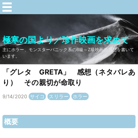
極寒の国より／珍作映画を求めて
主にホラー、モンスターパニック系のB級～Z級映画の感想を書いて
います。
「グレタ GRETA」 感想（ネタバレあ
り） その親切が命取り
9/14/2020
サイコ
スリラー
ホラー
概要