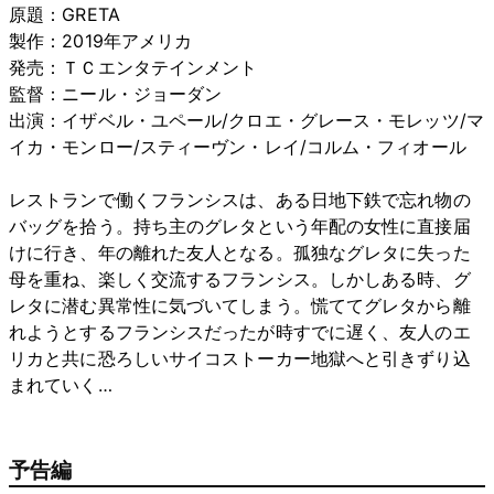
原題：GRETA
製作：2019年アメリカ
発売：ＴＣエンタテインメント
監督：ニール・ジョーダン
出演：イザベル・ユペール/クロエ・グレース・モレッツ/マ
イカ・モンロー/スティーヴン・レイ/コルム・フィオール
レストランで働くフランシスは、ある日地下鉄で忘れ物の
バッグを拾う。持ち主のグレタという年配の女性に直接届
けに行き、年の離れた友人となる。孤独なグレタに失った
母を重ね、楽しく交流するフランシス。しかしある時、グ
レタに潜む異常性に気づいてしまう。慌ててグレタから離
れようとするフランシスだったが時すでに遅く、友人のエ
リカと共に恐ろしいサイコストーカー地獄へと引きずり込
まれていく…
予告編