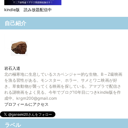
kindle版 読み放題配信中
自己紹介
岩石入道
北の極寒地に生息しているスカベンジャー的な生物。B～Z級映画
を漁る習性がある。モンスター、ホラー、サメとワニ映画が好
き。草食動物が襲ってくる映画を探している。アマプラで配信さ
れる謎映画をよく見る。今年でブログ10年目につきkindle版を作
成中。krgm200@gmail.com
プロフィールにアクセス
ラベル