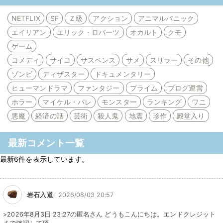
NETFLIX
SF
Ｚ級
アクション
アニマルパニック
エイリアン
エリック・ロバーツ
オカルト
クモ
ゲーム
コメディ
サイコ
サスペンス
サメ
スリラー
その他
ゾンビ
ディザスター
ドキュメンタリー
ヒューマンドラマ
ファンタジー
プライム
ブログ運営
ホラー
マイケル・パレ
モンスター
ランキング
ワニ
悪魔
経済の話
芸術
殺人鬼
地震
珍作
殿堂入り
最新コメント一覧
最新6件を表示しています。
岩石入道
2026/08/03 20:57
>2026年8月3日 23:27の匿名さん どうもこんにちは。エンドクレジット