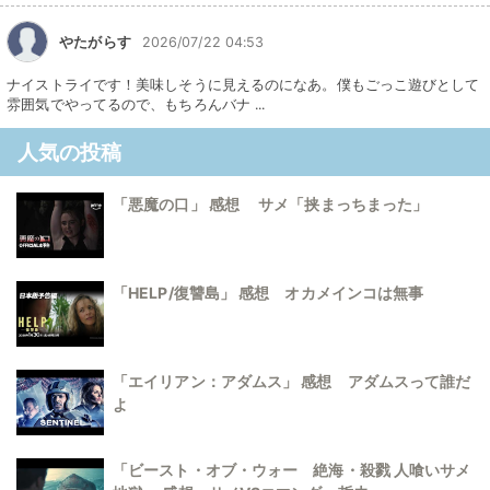
やたがらす
2026/07/22 04:53
ナイストライです！美味しそうに見えるのになあ。僕もごっこ遊びとして
雰囲気でやってるので、もちろんバナ ...
人気の投稿
「悪魔の口」 感想 サメ「挟まっちまった」
「HELP/復讐島」 感想 オカメインコは無事
「エイリアン：アダムス」 感想 アダムスって誰だ
よ
「ビースト・オブ・ウォー 絶海・殺戮 人喰いサメ