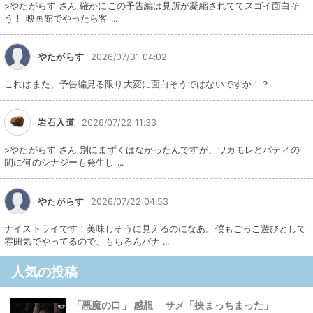
>やたがらす さん 確かにこの予告編は見所が凝縮されててスゴイ面白そ
う！ 映画館でやったら客 ...
やたがらす
2026/07/31 04:02
これはまた、予告編見る限り大変に面白そうではないですか！？
岩石入道
2026/07/22 11:33
>やたがらす さん 別にまずくはなかったんですが、ワカモレとパティの
間に何のシナジーも発生し ...
やたがらす
2026/07/22 04:53
ナイストライです！美味しそうに見えるのになあ。僕もごっこ遊びとして
雰囲気でやってるので、もちろんバナ ...
人気の投稿
「悪魔の口」 感想 サメ「挟まっちまった」