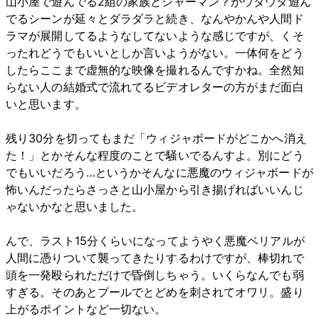
山小屋で遊んでる2組の家族とシャーマン？がウダウダ遊ん
でるシーンが延々とダラダラと続き、なんやかんや人間ド
ラマが展開してるようなしてないような感じですが、くそ
ったれどうでもいいとしか言いようがない。一体何をどう
したらここまで虚無的な映像を撮れるんですかね。全然知
らない人の結婚式で流れてるビデオレターの方がまだ面白
いと思います。
残り30分を切ってもまだ「ウィジャボードがどこかへ消え
た！」とかそんな程度のことで騒いでるんすよ。別にどう
でもいいだろう…というかそんなに悪魔のウィジャボードが
怖いんだったらさっさと山小屋から引き揚げればいいんじ
ゃないかなと思いました。
んで、ラスト15分くらいになってようやく悪魔ベリアルが
人間に憑りついて襲ってきたりするわけですが、棒切れで
頭を一発殴られただけで昏倒しちゃう。いくらなんでも弱
すぎる。そのあとプールでとどめを刺されてオワリ。盛り
上がるポイントなど一切ない。