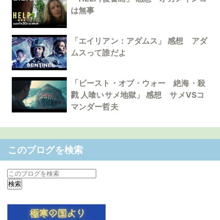
は無事
「エイリアン：アダムス」 感想 アダ
ムスって誰だよ
「ビースト・オブ・ウォー 絶海・殺
戮 人喰いサメ地獄」 感想 サメVSコ
マンダー哲夫
このブログを検索