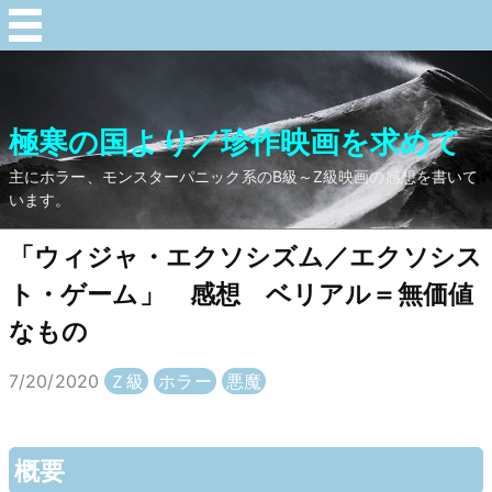
極寒の国より／珍作映画を求めて
主にホラー、モンスターパニック系のB級～Z級映画の感想を書いて
います。
「ウィジャ・エクソシズム／エクソシス
ト・ゲーム」 感想 ベリアル＝無価値
なもの
7/20/2020
Ｚ級
ホラー
悪魔
概要