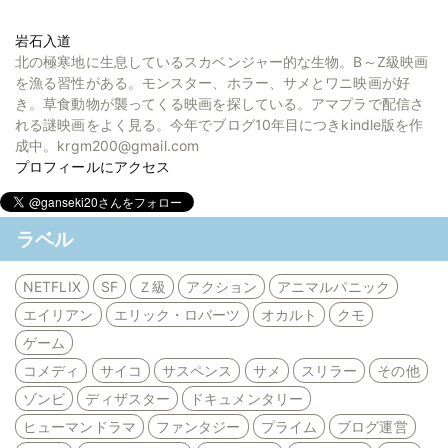
岩石入道
北の極寒地に生息しているスカベンジャー的な生物。B～Z級映画
を漁る習性がある。モンスター、ホラー、サメとワニ映画が好
き。草食動物が襲ってくる映画を探している。アマプラで配信さ
れる謎映画をよく見る。今年でブログ10年目につきkindle版を作
成中。krgm200@gmail.com
プロフィールにアクセス
ラベル
NETFLIX
SF
Ｚ級
アクション
アニマルパニック
エイリアン
エリック・ロバーツ
オカルト
クモ
ゲーム
コメディ
サイコ
サスペンス
サメ
スリラー
その他
ゾンビ
ディザスター
ドキュメンタリー
ヒューマンドラマ
ファンタジー
プライム
ブログ運営