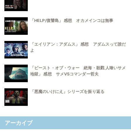
「HELP/復讐島」 感想 オカメインコは無事
「エイリアン：アダムス」 感想 アダムスって誰だ
よ
「ビースト・オブ・ウォー 絶海・殺戮 人喰いサメ
地獄」 感想 サメVSコマンダー哲夫
「悪魔のいけにえ」シリーズを振り返る
アーカイブ