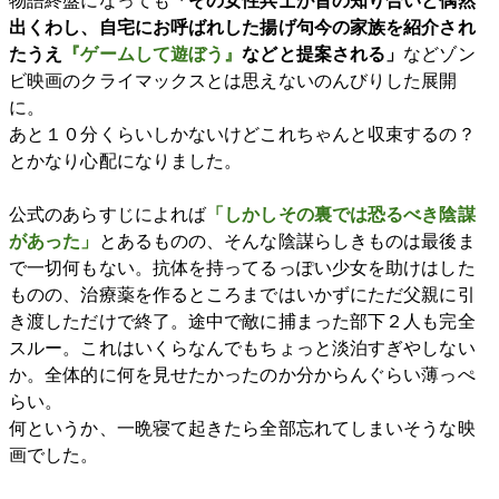
物語終盤になっても
「その女性兵士が昔の知り合いと偶然
出くわし、自宅にお呼ばれした揚げ句今の家族を紹介され
たうえ
『ゲームして遊ぼう』
などと提案される」
などゾン
ビ映画のクライマックスとは思えないのんびりした展開
に。
あと１０分くらいしかないけどこれちゃんと収束するの？
とかなり心配になりました。
公式のあらすじによれば
「しかしその裏では恐るべき陰謀
があった」
とあるものの、そんな陰謀らしきものは最後ま
で一切何もない。抗体を持ってるっぽい少女を助けはした
ものの、治療薬を作るところまではいかずにただ父親に引
き渡しただけで終了。途中で敵に捕まった部下２人も完全
スルー。これはいくらなんでもちょっと淡泊すぎやしない
か。全体的に何を見せたかったのか分からんぐらい薄っぺ
らい。
何というか、一晩寝て起きたら全部忘れてしまいそうな映
画でした。