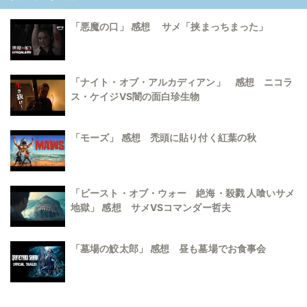
「悪魔の口」 感想 サメ「挟まっちまった」
「ナイト・オブ・アルカディアン」 感想 ニコラ
ス・ケイジVS闇の面白珍生物
「モーズ」 感想 禿頭に貼り付く紅葉の秋
「ビースト・オブ・ウォー 絶海・殺戮 人喰いサメ
地獄」 感想 サメVSコマンダー哲夫
「墓場の鮫太郎」 感想 昼も墓場でお食事会