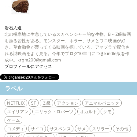
岩石入道
北の極寒地に生息しているスカベンジャー的な生物。B～Z級映画
を漁る習性がある。モンスター、ホラー、サメとワニ映画が好
き。草食動物が襲ってくる映画を探している。アマプラで配信さ
れる謎映画をよく見る。今年でブログ10年目につきkindle版を作
成中。krgm200@gmail.com
プロフィールにアクセス
ラベル
NETFLIX
SF
Ｚ級
アクション
アニマルパニック
エイリアン
エリック・ロバーツ
オカルト
クモ
ゲーム
コメディ
サイコ
サスペンス
サメ
スリラー
その他