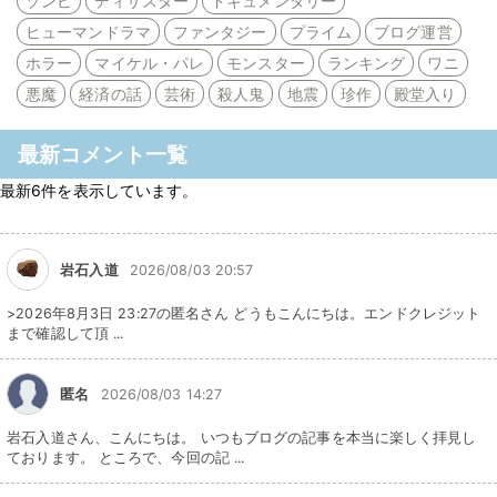
ゾンビ
ディザスター
ドキュメンタリー
ヒューマンドラマ
ファンタジー
プライム
ブログ運営
ホラー
マイケル・パレ
モンスター
ランキング
ワニ
悪魔
経済の話
芸術
殺人鬼
地震
珍作
殿堂入り
最新コメント一覧
最新6件を表示しています。
岩石入道
2026/08/03 20:57
>2026年8月3日 23:27の匿名さん どうもこんにちは。エンドクレジット
まで確認して頂 ...
匿名
2026/08/03 14:27
岩石入道さん、こんにちは。 いつもブログの記事を本当に楽しく拝見し
ております。 ところで、今回の記 ...