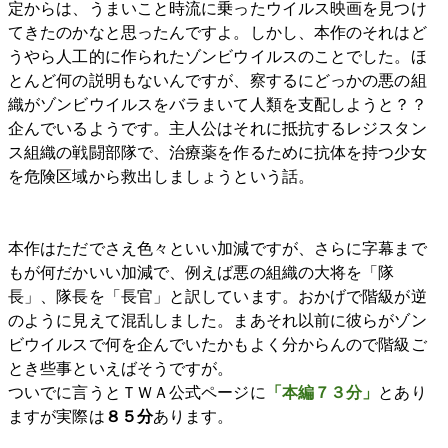
定からは、うまいこと時流に乗ったウイルス映画を見つけ
てきたのかなと思ったんですよ。しかし、本作のそれはど
うやら人工的に作られたゾンビウイルスのことでした。ほ
とんど何の説明もないんですが、察するにどっかの悪の組
織がゾンビウイルスをバラまいて人類を支配しようと？？
企んでいるようです。主人公はそれに抵抗するレジスタン
ス組織の戦闘部隊で、治療薬を作るために抗体を持つ少女
を危険区域から救出しましょうという話。
本作はただでさえ色々といい加減ですが、さらに字幕まで
もが何だかいい加減で、例えば悪の組織の大将を「隊
長」、隊長を「長官」と訳しています。おかげで階級が逆
のように見えて混乱しました。まあそれ以前に彼らがゾン
ビウイルスで何を企んでいたかもよく分からんので階級ご
とき些事といえばそうですが。
ついでに言うとＴＷＡ公式ページに
「本編７３分」
とあり
ますが実際は
８５分
あります。