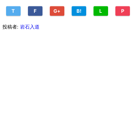
T
F
G+
B!
L
P
投稿者:
岩石入道