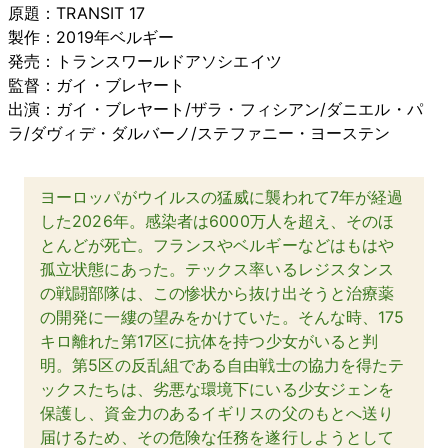
原題：TRANSIT 17
製作：2019年ベルギー
発売：トランスワールドアソシエイツ
監督：ガイ・ブレヤート
出演：ガイ・ブレヤート/ザラ・フィシアン/ダニエル・パ
ラ/ダヴィデ・ダルバーノ/ステファニー・ヨーステン
ヨーロッパがウイルスの猛威に襲われて7年が経過
した2026年。感染者は6000万人を超え、そのほ
とんどが死亡。フランスやベルギーなどはもはや
孤立状態にあった。テックス率いるレジスタンス
の戦闘部隊は、この惨状から抜け出そうと治療薬
の開発に一縷の望みをかけていた。そんな時、175
キロ離れた第17区に抗体を持つ少女がいると判
明。第5区の反乱組である自由戦士の協力を得たテ
ックスたちは、劣悪な環境下にいる少女ジェンを
保護し、資金力のあるイギリスの父のもとへ送り
届けるため、その危険な任務を遂行しようとして