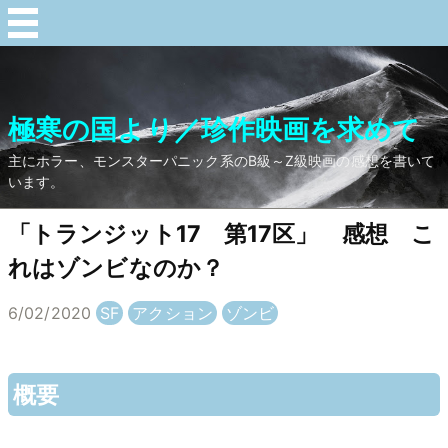
極寒の国より／珍作映画を求めて
主にホラー、モンスターパニック系のB級～Z級映画の感想を書いて
います。
「トランジット17 第17区」 感想 こ
れはゾンビなのか？
6/02/2020
SF
アクション
ゾンビ
概要