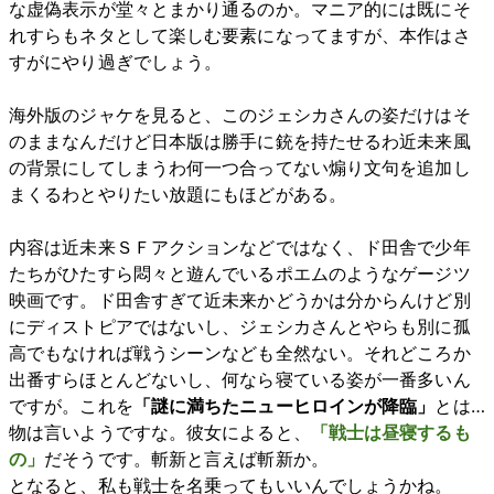
な虚偽表示が堂々とまかり通るのか。マニア的には既にそ
れすらもネタとして楽しむ要素になってますが、本作はさ
すがにやり過ぎでしょう。
海外版のジャケを見ると、このジェシカさんの姿だけはそ
のままなんだけど日本版は勝手に銃を持たせるわ近未来風
の背景にしてしまうわ何一つ合ってない煽り文句を追加し
まくるわとやりたい放題にもほどがある。
内容は近未来ＳＦアクションなどではなく、ド田舎で少年
たちがひたすら悶々と遊んでいるポエムのようなゲージツ
映画です。ド田舎すぎて近未来かどうかは分からんけど別
にディストピアではないし、ジェシカさんとやらも別に孤
高でもなければ戦うシーンなども全然ない。それどころか
出番すらほとんどないし、何なら寝ている姿が一番多いん
ですが。これを
「謎に満ちたニューヒロインが降臨」
とは…
物は言いようですな。彼女によると、
「戦士は昼寝するも
の」
だそうです。斬新と言えば斬新か。
となると、私も戦士を名乗ってもいいんでしょうかね。