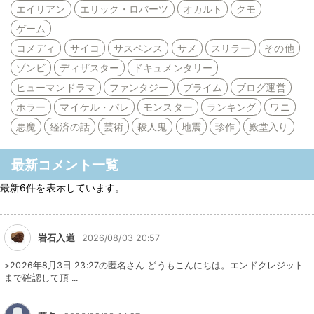
エイリアン
エリック・ロバーツ
オカルト
クモ
ゲーム
コメディ
サイコ
サスペンス
サメ
スリラー
その他
ゾンビ
ディザスター
ドキュメンタリー
ヒューマンドラマ
ファンタジー
プライム
ブログ運営
ホラー
マイケル・パレ
モンスター
ランキング
ワニ
悪魔
経済の話
芸術
殺人鬼
地震
珍作
殿堂入り
最新コメント一覧
最新6件を表示しています。
岩石入道
2026/08/03 20:57
>2026年8月3日 23:27の匿名さん どうもこんにちは。エンドクレジット
まで確認して頂 ...