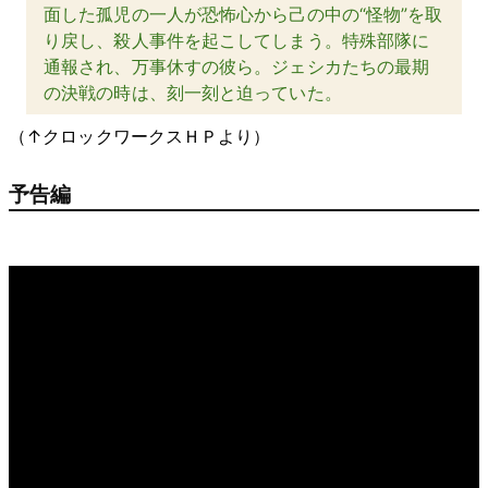
面した孤児の一人が恐怖心から己の中の“怪物”を取
り戻し、殺人事件を起こしてしまう。特殊部隊に
通報され、万事休すの彼ら。ジェシカたちの最期
の決戦の時は、刻一刻と迫っていた。
（↑クロックワークスＨＰより）
予告編