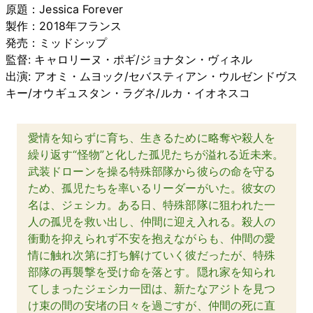
原題：Jessica Forever
製作：2018年フランス
発売：ミッドシップ
監督: キャロリーヌ・ポギ/ジョナタン・ヴィネル
出演: アオミ・ムヨック/セバスティアン・ウルゼンドヴス
キー/オウギュスタン・ラグネ/ルカ・イオネスコ
愛情を知らずに育ち、生きるために略奪や殺人を
繰り返す“怪物”と化した孤児たちが溢れる近未来。
武装ドローンを操る特殊部隊から彼らの命を守る
ため、孤児たちを率いるリーダーがいた。彼女の
名は、ジェシカ。ある日、特殊部隊に狙われた一
人の孤児を救い出し、仲間に迎え入れる。殺人の
衝動を抑えられず不安を抱えながらも、仲間の愛
情に触れ次第に打ち解けていく彼だったが、特殊
部隊の再襲撃を受け命を落とす。隠れ家を知られ
てしまったジェシカ一団は、新たなアジトを見つ
け束の間の安堵の日々を過ごすが、仲間の死に直