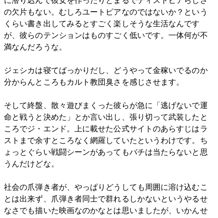
に潜り込んで彼女を作ったりとまるでディストピアらしさ
の欠片もない。むしろユートピアなのではないか？という
くらい書き出してみるとすごく楽しそうな生活なんです
が、彼らのテンションはものすごく低いです。一体何が不
満なんだろうな。
ジェシカは寝てばっかりだし、どうやって金稼いでるのか
分からんところもカルト教団臭さを感じさせます。
そして終盤、散々遊びまくった彼らが急に「逃げないで運
命と戦うと決めた」とか言い出し、張り切って武装したと
ころでジ・エンド。上に載せた公式サイトのあらすじはラ
ストまで余すところなく網羅していたというわけです。ち
ょっとぐらい戦闘シーンがあってもバチは当たらないと思
うんだけどな。
社会の爪弾き者が、やっぱりどうしても周囲に溶け込むこ
とは出来ず、爪弾き者同士で群れるしかないというやるせ
なさでも描いた映画なのかなとは思いましたが、いかんせ