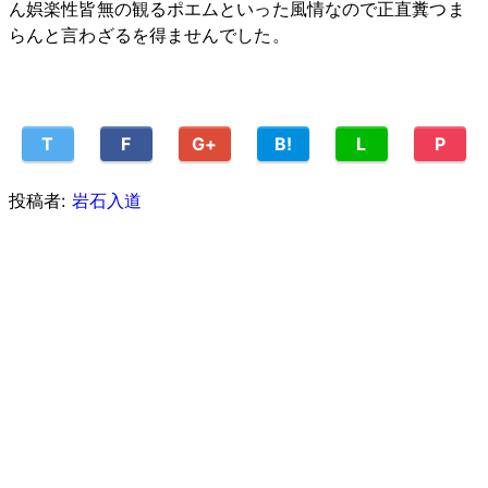
ん娯楽性皆無の観るポエムといった風情なので正直糞つま
らんと言わざるを得ませんでした。
T
F
G+
B!
L
P
投稿者:
岩石入道