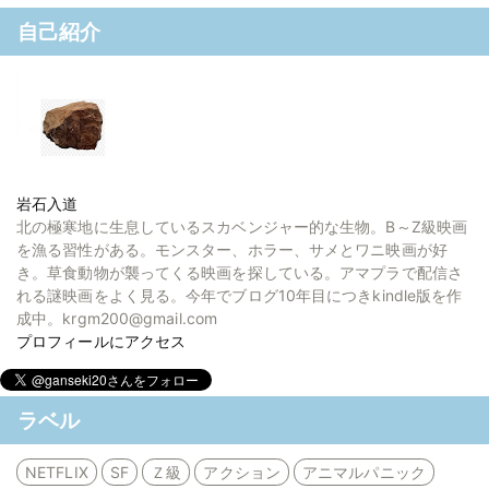
自己紹介
岩石入道
北の極寒地に生息しているスカベンジャー的な生物。B～Z級映画
を漁る習性がある。モンスター、ホラー、サメとワニ映画が好
き。草食動物が襲ってくる映画を探している。アマプラで配信さ
れる謎映画をよく見る。今年でブログ10年目につきkindle版を作
成中。krgm200@gmail.com
プロフィールにアクセス
ラベル
NETFLIX
SF
Ｚ級
アクション
アニマルパニック