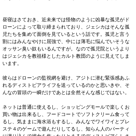
昼寝はさておき、近未来では怪物のように凶暴な孤児がド
ローンによって取り締まられており、ジェシカはそんな孤
児たちを集めて面倒を見ているという話です。孤児と言う
割にはみんなやけに屈強で、中には薄毛に悩んでいそうな
オッサン臭い奴もいるんですが。なので孤児院というより
はジェシカを教祖様としたカルト教団のように見えてしま
います。
彼らはドローンの監視網を避け、アジトに潜む緊張感あふ
れるディストピアライフを送っているのかと思いきや、そ
んなの冒頭の一瞬だけであとは全然そんな感じではない。
ネットは普通に使えるし、ショッピングモールで楽しくお
買い物は出来るし、フードコートでソフトクリーム食って
るし、気ままに海水浴もするし、みんなでワイワイとプレ
ステ４のゲームで遊んだりしてるし、知らん人のパーティ