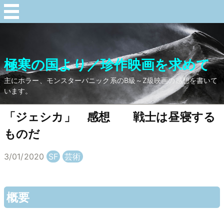
極寒の国より／珍作映画を求めて
主にホラー、モンスターパニック系のB級～Z級映画の感想を書いて
います。
「ジェシカ」 感想 戦士は昼寝する
ものだ
3/01/2020
SF
芸術
概要