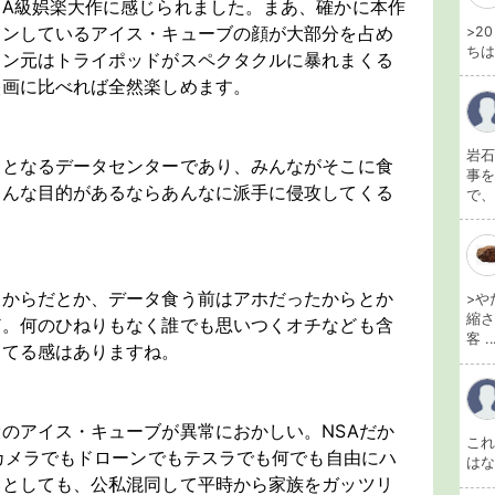
A級娯楽大作に感じられました。まあ、確かに本作
ョンしているアイス・キューブの顔が大部分を占め
>2
ちは
ョン元はトライポッドがスペクタクルに暴れまくる
映画に比べれば全然楽しめます。
岩石
サとなるデータセンターであり、みんながそこに食
事を
そんな目的があるならあんなに派手に侵攻してくる
で、
たからだとか、データ食う前はアホだったからとか
>や
縮さ
ど。何のひねりもなく誰でも思いつくオチなども含
客 ..
してる感はありますね。
のアイス・キューブが異常におかしい。NSAだか
こ
bカメラでもドローンでもテスラでも何でも自由にハ
は
いとしても、公私混同して平時から家族をガッツリ