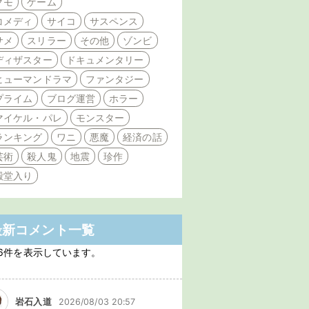
クモ
ゲーム
コメディ
サイコ
サスペンス
サメ
スリラー
その他
ゾンビ
ディザスター
ドキュメンタリー
ヒューマンドラマ
ファンタジー
プライム
ブログ運営
ホラー
マイケル・パレ
モンスター
ランキング
ワニ
悪魔
経済の話
芸術
殺人鬼
地震
珍作
殿堂入り
最新コメント一覧
6件を表示しています。
岩石入道
2026/08/03 20:57