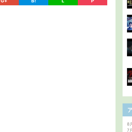
G+
B!
L
P
8
7