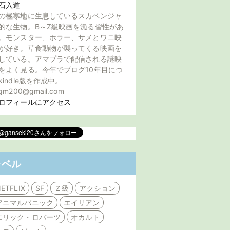
石入道
の極寒地に生息しているスカベンジャ
的な生物。B～Z級映画を漁る習性があ
。モンスター、ホラー、サメとワニ映
が好き。草食動物が襲ってくる映画を
している。アマプラで配信される謎映
をよく見る。今年でブログ10年目につ
kindle版を作成中。
gm200@gmail.com
ロフィールにアクセス
ラベル
ETFLIX
SF
Ｚ級
アクション
アニマルパニック
エイリアン
エリック・ロバーツ
オカルト