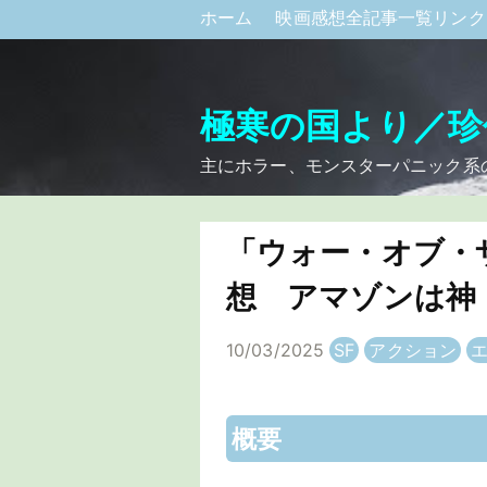
ホーム
映画感想全記事一覧リン
極寒の国より／珍
主にホラー、モンスターパニック系
「ウォー・オブ・ザ
想 アマゾンは神
10/03/2025
SF
アクション
概要