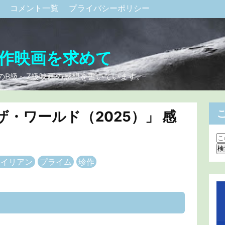
ク
コメント一覧
プライバシーポリシー
作映画を求めて
のB級～Z級映画の感想を書いています。
・ワールド（2025）」 感
エイリアン
プライム
珍作