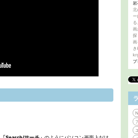
岩
北
ー
る
画
探
画
き
kr
プ
N
を
「Search/サーチ」
のようにパソコン画面上だけ