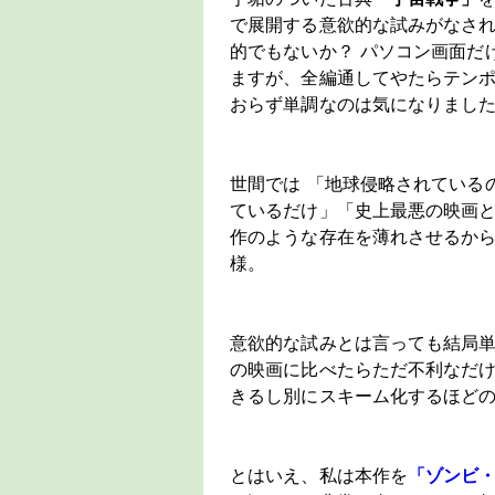
で展開する意欲的な試みがなさ
的でもないか？ パソコン画面だ
ますが、全編通してやたらテン
おらず単調なのは気になりまし
世間では 「地球侵略されている
ているだけ」「史上最悪の映画
作のような存在を薄れさせるか
様。
意欲的な試みとは言っても結局
の映画に比べたらただ不利なだけ
きるし別にスキーム化するほど
とはいえ、私は本作を
「ゾンビ