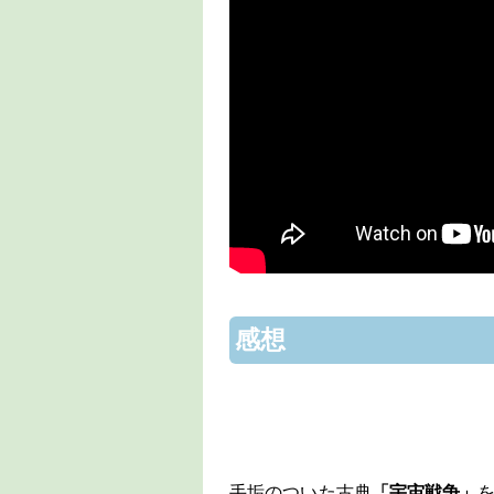
感想
手垢のついた古典
「宇宙戦争」