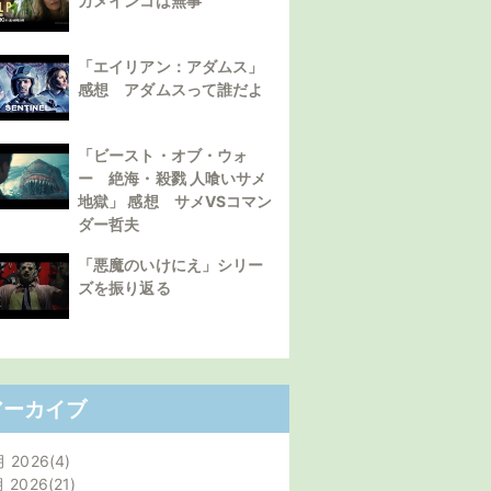
カメインコは無事
「エイリアン：アダムス」
感想 アダムスって誰だよ
「ビースト・オブ・ウォ
ー 絶海・殺戮 人喰いサメ
地獄」 感想 サメVSコマン
ダー哲夫
「悪魔のいけにえ」シリー
ズを振り返る
アーカイブ
月 2026
4
月 2026
21