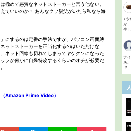
様は極めて悪質なネットストーカーと言う他ない。
えていいのか？ あんなクソ親父がいたら私なら海
>や
が
生し 
語」にするのは定番の手法ですが、パソコン画面縛
用ネットストーカーを正当化するのはいただけな
し、ネット回線も切れてしまってヤケクソになった
ナ
シップか何かに自爆特攻するくらいのオチが必要だ
あ
た。
で、
zon Prime Video）