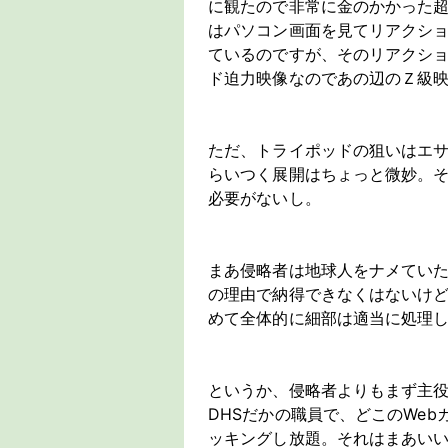
に観たので非常に金のかかった超
はパソコン画面を見てリアクシ
ているのですが、そのリアクシ
ド迫力映像なのであの辺のＺ級
ただ、トライポッドの狙いはエ
らいつく展開はちょっと微妙。
必要がないし。
まあ侵略者は地球人をナメてい
の理由で納得できなくはないけ
めて全体的に細部は適当に処理
というか、侵略者よりもまず主役
DHSだかの職員で、どこのWe
ッキングし放題。それはまあい