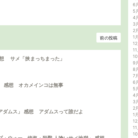
6
5
4
3
2
1
前の投稿
12
11
1
感想 サメ「挟まっちまった」
9
8
7
6
島」 感想 オカメインコは無事
5
4
3
2
アダムス」 感想 アダムスって誰だよ
1
12
11
1