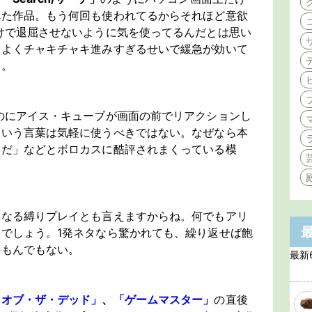
れた作品。もう何回も使われてるからそれほど意欲
けで退屈させないように気を使ってるんだとは思い
ポよくチャキチャキ進みすぎるせいで緩急が効いて
た。
のにアイス・キューブが画面の前でリアクションし
という言葉は気軽に使うべきではない。なぜなら本
らだ」などとボロカスに酷評されまくっている模
単なる縛りプレイとも言えますからね。何でもアリ
でしょう。1発ネタなら驚かれても、繰り返せば飽
のもんでもない。
最新
・オブ・ザ・デッド」
、
「ゲームマスター」
の直後