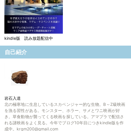
kindle版 読み放題配信中
自己紹介
岩石入道
北の極寒地に生息しているスカベンジャー的な生物。B～Z級映画
を漁る習性がある。モンスター、ホラー、サメとワニ映画が好
き。草食動物が襲ってくる映画を探している。アマプラで配信さ
れる謎映画をよく見る。今年でブログ10年目につきkindle版を作
成中。krgm200@gmail.com