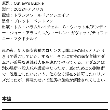
原題：Outlaw's Buckle
製作：2022年アメリカ
配信：トランスワールドアソシエイツ
監督：ブレット・ベントマン
出演：トム・ハラム/レイチェル・G・ウィットル/アンディ
ー・ジョー・アラスミス/ウィーレン・ガヴィット/ティファ
ニー・マクドナルド
嵐の夜、新人保安官補のロリンズは露出狂の囚人とふたり
きりで過ごしていた。すると、そこに女性の保安官補アダ
ムスが凶悪な連続殺人犯を連れてやってくる。アダムスは
別の場所へ殺人犯を護送中だったが、嵐のためこの刑務所
で一晩過ごしたいという。仕方なく滞在を許可したロリン
ズだったが、停電のせいで監房の施錠が解除されてしまい…
本編