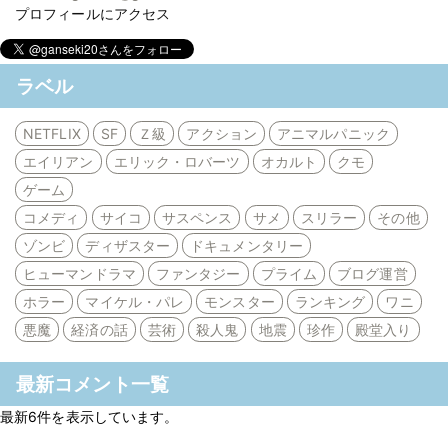
プロフィールにアクセス
ラベル
NETFLIX
SF
Ｚ級
アクション
アニマルパニック
エイリアン
エリック・ロバーツ
オカルト
クモ
ゲーム
コメディ
サイコ
サスペンス
サメ
スリラー
その他
ゾンビ
ディザスター
ドキュメンタリー
ヒューマンドラマ
ファンタジー
プライム
ブログ運営
ホラー
マイケル・パレ
モンスター
ランキング
ワニ
悪魔
経済の話
芸術
殺人鬼
地震
珍作
殿堂入り
最新コメント一覧
最新6件を表示しています。