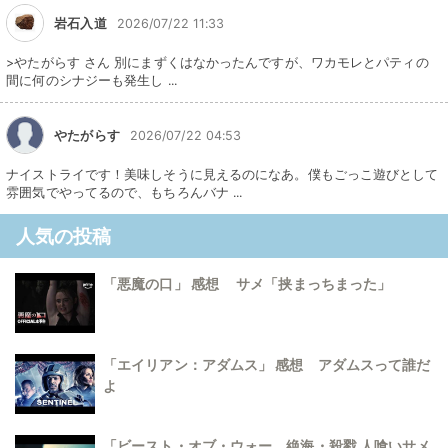
岩石入道
2026/07/22 11:33
>やたがらす さん 別にまずくはなかったんですが、ワカモレとパティの
間に何のシナジーも発生し ...
やたがらす
2026/07/22 04:53
ナイストライです！美味しそうに見えるのになあ。僕もごっこ遊びとして
雰囲気でやってるので、もちろんバナ ...
人気の投稿
「悪魔の口」 感想 サメ「挟まっちまった」
「エイリアン：アダムス」 感想 アダムスって誰だ
よ
「ビースト・オブ・ウォー 絶海・殺戮 人喰いサメ