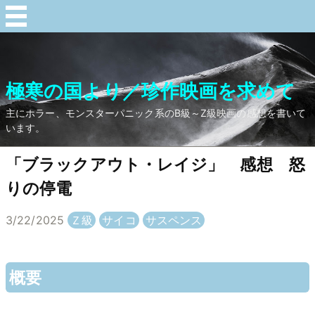
極寒の国より／珍作映画を求めて
主にホラー、モンスターパニック系のB級～Z級映画の感想を書いて
います。
「ブラックアウト・レイジ」 感想 怒
りの停電
3/22/2025
Ｚ級
サイコ
サスペンス
概要