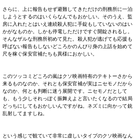
さらに、上に報告もせず避難してきただけの刑務所に一泊
しようとするのはいくらなんでもおかしい。そのうえ、監
房に入れたとはいえ連続殺人犯に手錠もしていないのはい
かがなものか。しかも停電しただけですぐ開錠されるし。
そんなザルな刑務所初めて見た。殺人犯が逃げても応援も
呼ばない報告もしないどころかのんびり身の上話を始めて
尺を稼ぐ保安官補たちも異様におかしい。
このツッコミどころの嵐はクソ映画特有のテキトーさから
来るものなのか、それとも保安官補が実はニセモノだから
なのか、何とも判断に迷う展開です。ニセモノだとして
も、もう少しそれっぽく振舞えよと言いたくなるので結局
どっちにしてもおかしいんですがね。ネズミに向かって銃
乱射してますしね。
という感じで観ていて非常に虚しいタイプのクソ映画なん