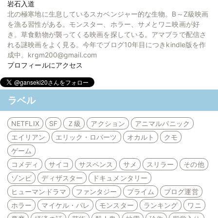
岩石入道
北の極寒地に生息しているスカベンジャー的な生物。B～Z級映画
を漁る習性がある。モンスター、ホラー、サメとワニ映画が好
き。草食動物が襲ってくる映画を探している。アマプラで配信さ
れる謎映画をよく見る。今年でブログ10年目につきkindle版を作
成中。krgm200@gmail.com
プロフィールにアクセス
ラベル
NETFLIX
SF
Ｚ級
アクション
アニマルパニック
エイリアン
エリック・ロバーツ
オカルト
クモ
ゲーム
コメディ
サイコ
サスペンス
サメ
スリラー
その他
ゾンビ
ディザスター
ドキュメンタリー
ヒューマンドラマ
ファンタジー
プライム
ブログ運営
ホラー
マイケル・パレ
モンスター
ランキング
ワニ