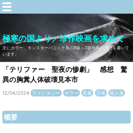
極寒の国より／珍作映画を求めて
主にホラー、モンスターパニック系のB級～Z級映画の感想を書いて
います。
「テリファー 聖夜の惨劇」 感想 驚
異の胸糞人体破壊見本市
12/04/2024
ファンタジー
ホラー
悪魔
芸術
殺人鬼
概要