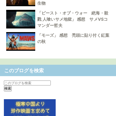
生物
「ビースト・オブ・ウォー 絶海・殺
戮 人喰いサメ地獄」 感想 サメVSコ
マンダー哲夫
「モーズ」 感想 禿頭に貼り付く紅葉
の秋
このブログを検索