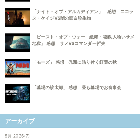
「ナイト・オブ・アルカディアン」 感想 ニコラ
ス・ケイジVS闇の面白珍生物
「ビースト・オブ・ウォー 絶海・殺戮 人喰いサメ
地獄」 感想 サメVSコマンダー哲夫
「モーズ」 感想 禿頭に貼り付く紅葉の秋
「墓場の鮫太郎」 感想 昼も墓場でお食事会
アーカイブ
8月 2026
7