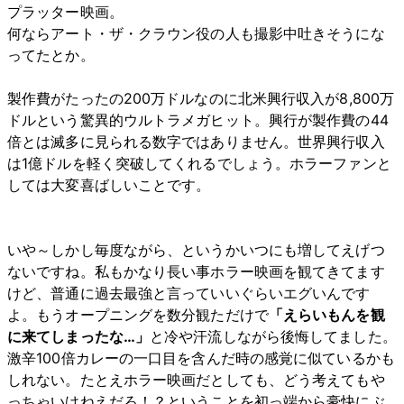
プラッター映画。
何ならアート・ザ・クラウン役の人も撮影中吐きそうにな
ってたとか。
製作費がたったの200万ドルなのに北米興行収入が8,800万
ドルという驚異的ウルトラメガヒット。興行が製作費の44
倍とは滅多に見られる数字ではありません。世界興行収入
は1億ドルを軽く突破してくれるでしょう。ホラーファンと
しては大変喜ばしいことです。
いや～しかし毎度ながら、というかいつにも増してえげつ
ないですね。私もかなり長い事ホラー映画を観てきてます
けど、普通に過去最強と言っていいぐらいエグいんです
よ。もうオープニングを数分観ただけで
「えらいもんを観
に来てしまったな…」
と冷や汗流しながら後悔してました。
激辛100倍カレーの一口目を含んだ時の感覚に似ているかも
しれない。たとえホラー映画だとしても、どう考えてもや
っちゃいけねえだろ！？ということを初っ端から豪快にぶ