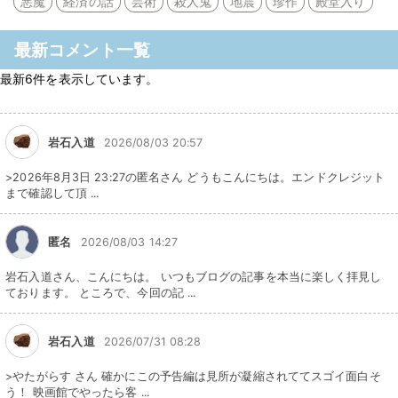
悪魔
経済の話
芸術
殺人鬼
地震
珍作
殿堂入り
最新コメント一覧
最新6件を表示しています。
岩石入道
2026/08/03 20:57
>2026年8月3日 23:27の匿名さん どうもこんにちは。エンドクレジット
まで確認して頂 ...
匿名
2026/08/03 14:27
岩石入道さん、こんにちは。 いつもブログの記事を本当に楽しく拝見し
ております。 ところで、今回の記 ...
岩石入道
2026/07/31 08:28
>やたがらす さん 確かにこの予告編は見所が凝縮されててスゴイ面白そ
う！ 映画館でやったら客 ...