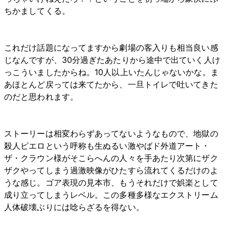
ちかましてくる。
これだけ話題になってますから劇場の客入りも相当良い感
じなんですが、30分過ぎたあたりから途中で出ていく人け
っこういましたからね。10人以上いたんじゃないかな。ま
あほとんど戻っては来てたから、一旦トイレで吐いてきた
のだと思われます。
ストーリーは相変わらずあってないようなもので、地獄の
殺人ピエロという呼称も生ぬるい激やばド外道アート・
ザ・クラウン様がそこらへんの人々を手あたり次第にザク
ザクやってしまう過激映像がひたすら流れてくるだけのよ
うな感じ。ゴア表現の見本市、もうそれだけで娯楽として
成り立ってしまうレベル。この多種多様なエクストリーム
人体破壊ぶりには唸らざるを得ない。