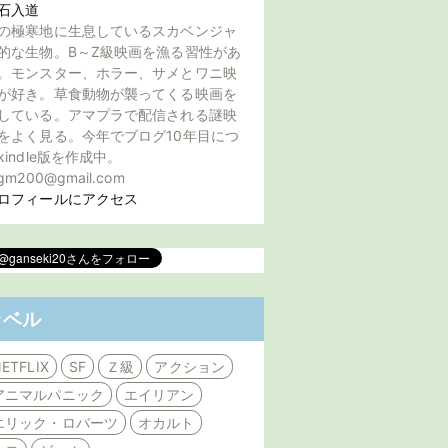
石入道
の極寒地に生息しているスカベンジャ
的な生物。B～Z級映画を漁る習性があ
。モンスター、ホラー、サメとワニ映
が好き。草食動物が襲ってくる映画を
している。アマプラで配信される謎映
をよく見る。今年でブログ10年目につ
kindle版を作成中。
gm200@gmail.com
ロフィールにアクセス
ラベル
ETFLIX
SF
Ｚ級
アクション
アニマルパニック
エイリアン
エリック・ロバーツ
オカルト