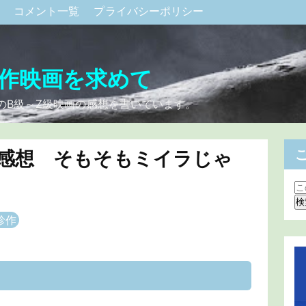
ク
コメント一覧
プライバシーポリシー
作映画を求めて
のB級～Z級映画の感想を書いています。
 感想 そもそもミイラじゃ
珍作