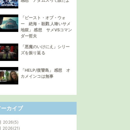
感想 アダムスって誰だよ
「ビースト・オブ・ウォ
ー 絶海・殺戮 人喰いサメ
地獄」 感想 サメVSコマン
ダー哲夫
「悪魔のいけにえ」シリー
ズを振り返る
「HELP/復讐島」 感想 オ
カメインコは無事
アーカイブ
月 2026
5
月 2026
21