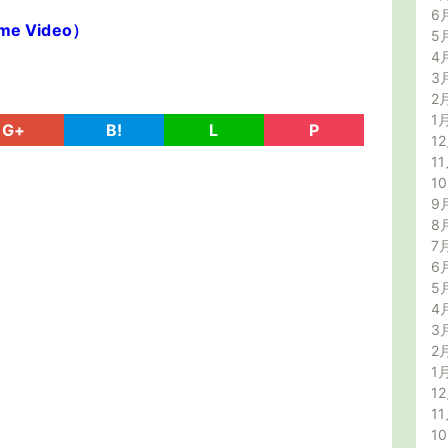
6
e Video）
5
4
3
2
1
G+
B!
L
P
12
11
1
9
8
7
6
5
4
3
2
1
12
11
1