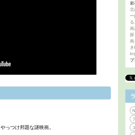
岩
北
ー
る
画
探
画
き
kr
プ
N
いやっつけ邦題な謎映画。
。