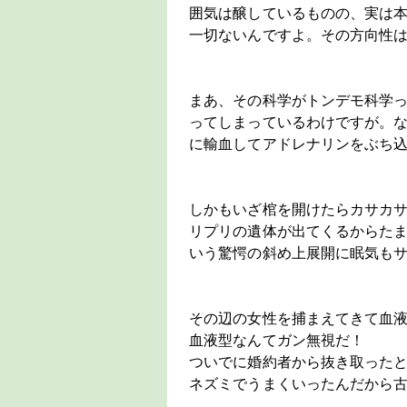
囲気は醸しているものの、実は
一切ないんですよ。その方向性
まあ、その科学がトンデモ科学
ってしまっているわけですが。な
に輸血してアドレナリンをぶち
しかもいざ棺を開けたらカサカ
リプリの遺体が出てくるからた
いう驚愕の斜め上展開に眠気も
その辺の女性を捕まえてきて血
血液型なんてガン無視だ！
ついでに婚約者から抜き取った
ネズミでうまくいったんだから