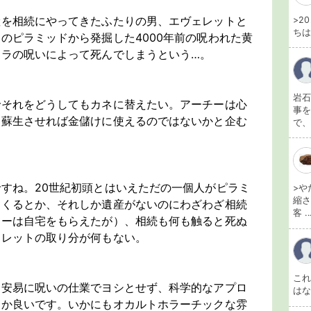
産を相続にやってきたふたりの男、エヴェレットと
>2
ちは
のピラミッドから発掘した4000年前の呪われた黄
イラの呪いによって死んでしまうという…。
岩石
でそれをどうしてもカネに替えたい。アーチーは心
事を
を蘇生させれば金儲けに使えるのではないかと企む
で、
すね。20世紀初頭とはいえただの一個人がピラミ
>や
縮さ
てくるとか、それしか遺産がないのにわざわざ相続
客 ..
チーは自宅をもらえたが）、相続も何も触ると死ぬ
ェレットの取り分が何もない。
こ
て安易に呪いの仕業でヨシとせず、科学的なアプロ
は
なか良いです。いかにもオカルトホラーチックな雰