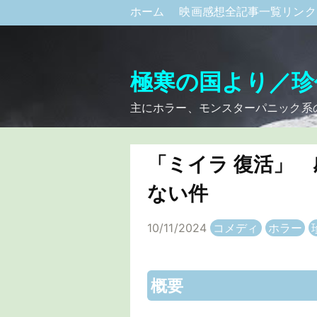
ホーム
映画感想全記事一覧リン
極寒の国より／珍
主にホラー、モンスターパニック系
「ミイラ 復活」
ない件
10/11/2024
コメディ
ホラー
概要