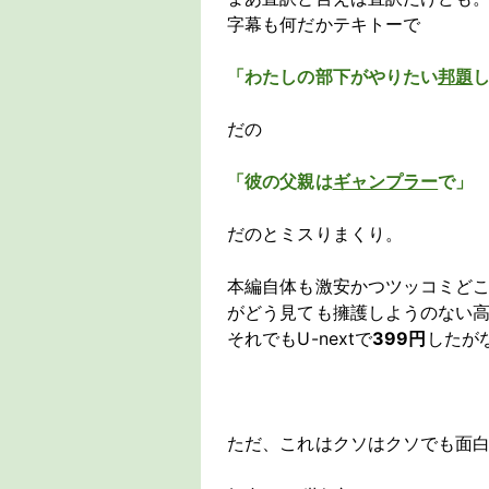
字幕も何だかテキトーで
「わたしの部下がやりたい
邦題
だの
「彼の父親は
ギャンプラー
で」
だのとミスりまくり。
本編自体も激安かつツッコミど
がどう見ても擁護しようのない
それでもU-nextで
399円
したが
ただ、これはクソはクソでも面