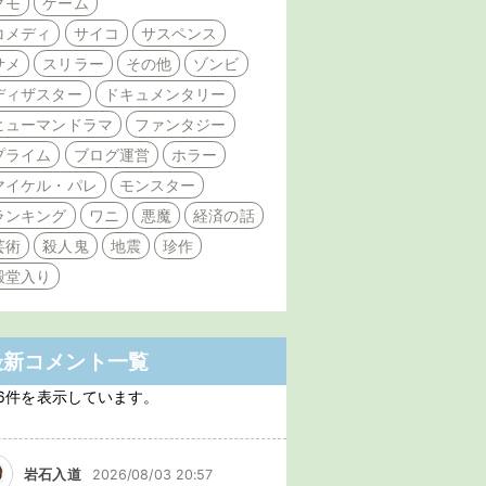
クモ
ゲーム
コメディ
サイコ
サスペンス
サメ
スリラー
その他
ゾンビ
ディザスター
ドキュメンタリー
ヒューマンドラマ
ファンタジー
プライム
ブログ運営
ホラー
マイケル・パレ
モンスター
ランキング
ワニ
悪魔
経済の話
芸術
殺人鬼
地震
珍作
殿堂入り
最新コメント一覧
6件を表示しています。
岩石入道
2026/08/03 20:57