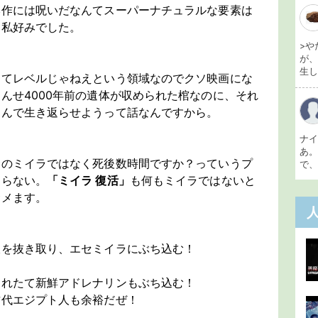
本作には呪いだなんてスーパーナチュラルな要素は
は私好みでした。
>や
が
生し 
ってレベルじゃねえという領域なのでクソ映画にな
んせ4000年前の遺体が収められた棺なのに、それ
込んで生き返らせようって話なんですから。
ナ
あ
サのミイラではなく死後数時間ですか？っていうプ
で、
まらない。
「ミイラ 復活」
も何もミイラではないと
サメます。
液を抜き取り、エセミイラにぶち込む！
とれたて新鮮アドレナリンもぶち込む！
古代エジプト人も余裕だぜ！