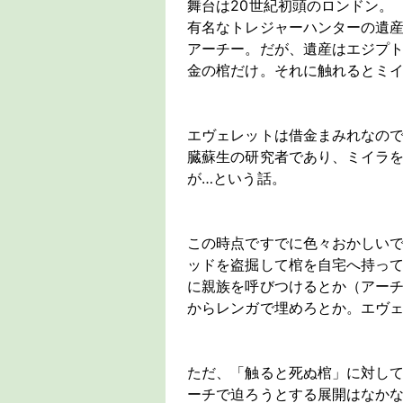
舞台は20世紀初頭のロンドン。
有名なトレジャーハンターの遺
アーチー。だが、遺産はエジプト
金の棺だけ。それに触れるとミ
エヴェレットは借金まみれなの
臓蘇生の研究者であり、ミイラ
が…という話。
この時点ですでに色々おかしいで
ッドを盗掘して棺を自宅へ持っ
に親族を呼びつけるとか（アー
からレンガで埋めろとか。エヴ
ただ、「触ると死ぬ棺」に対し
ーチで迫ろうとする展開はなか